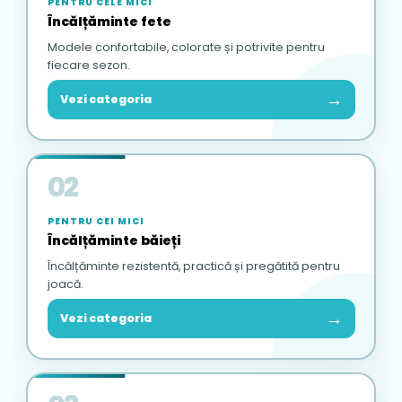
PENTRU CELE MICI
Încălțăminte fete
Modele confortabile, colorate și potrivite pentru
fiecare sezon.
→
Vezi categoria
02
PENTRU CEI MICI
Încălțăminte băieți
Încălțăminte rezistentă, practică și pregătită pentru
joacă.
→
Vezi categoria