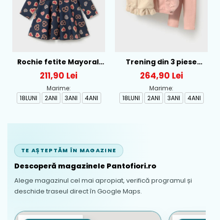
Rochie fetite Mayoral,
Trening din 3 piese
Bleumarin Imprimeu
pentru fetite cu vesta
211,90 Lei
264,90 Lei
Inimi si Covrigei - 2947-
Mayoral, Roz/Bej - 2837-
Marime:
Marime:
035
072
18LUNI
2ANI
3ANI
4ANI
18LUNI
2ANI
3ANI
4ANI
TE AȘTEPTĂM ÎN MAGAZINE
Descoperă magazinele Pantofiori.ro
Alege magazinul cel mai apropiat, verifică programul și
deschide traseul direct în Google Maps.