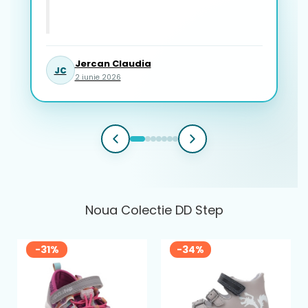
Jercan Claudia
JC
2 iunie 2026
Noua Colectie DD Step
-31%
-34%