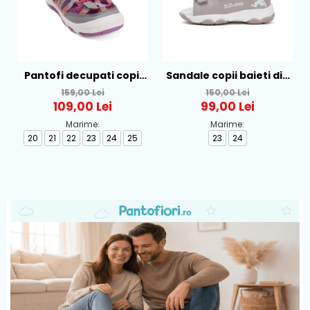
Pantofi decupati copii
Sandale copii baieti din
fete din textil DD Step,
piele DD Step, Gri -
159,00 Lei
150,00 Lei
Mov - F065-61331D
G064-51156B
109,00 Lei
99,00 Lei
Marime:
Marime:
20
21
22
23
24
25
23
24