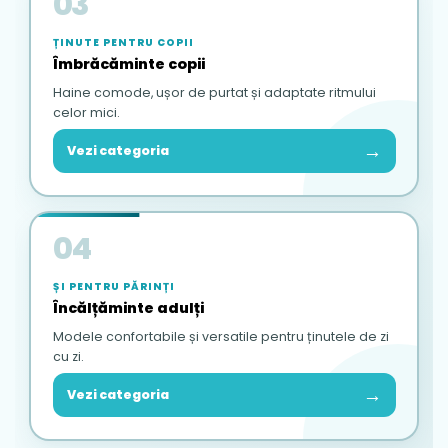
03
ȚINUTE PENTRU COPII
Îmbrăcăminte copii
Haine comode, ușor de purtat și adaptate ritmului
celor mici.
→
Vezi categoria
04
ȘI PENTRU PĂRINȚI
Încălțăminte adulți
Modele confortabile și versatile pentru ținutele de zi
cu zi.
→
Vezi categoria