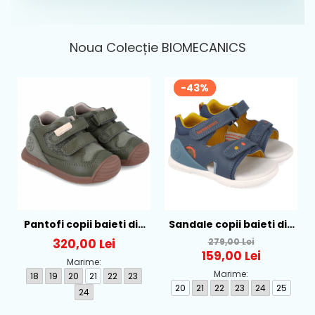
Noua Colecție BIOMECANICS
-43%
Pantofi copii baieti din
Sandale copii baieti din
piele Biomecanics,
piele Biomecanics,
320,00 Lei
279,00 Lei
Verde - 241127-B788
Albastru - 262147-A556
159,00 Lei
Marime:
Marime:
18
19
20
21
22
23
20
21
22
23
24
25
24