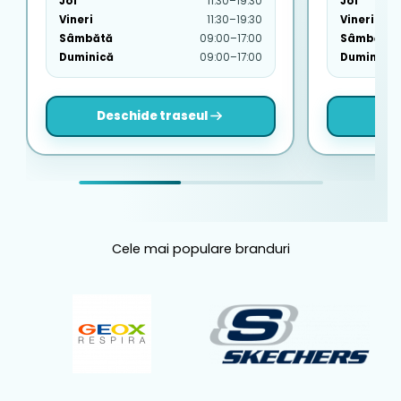
Joi
11:30–19:30
Joi
Vineri
11:30–19:30
Vineri
Sâmbătă
09:00–17:00
Sâmbătă
Duminică
09:00–17:00
Duminică
Deschide traseul
Des
Cele mai populare branduri