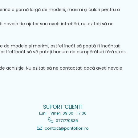
erind o gamă largă de modele, marimi și culori pentru a
 nevoie de ajutor sau aveți întrebări, nu ezitați să ne
 de modele și marimi, astfel încât să poată fi încântați
nt, astfel încât să vă puteți bucura de cumpărături fără stres.
de achiziție. Nu ezitați să ne contactați dacă aveți nevoie
SUPORT CLIENTI
Luni - Vineri: 09:00 - 17:00
0771770835
contact@pantofiori.ro