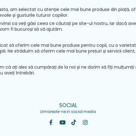
sta, am selectat cu atenție cele mai bune produse din piață, of
voile și gusturile tuturor copiilor.
nsi ca veți găsi ceea ce căutați pe site-ul nostru, iar dacă aveți
 vom fi bucuroși să vă ajutăm.
at să oferim cele mai bune produse pentru copii, cu o varietate
copiii. Ne străduim să oferim cele mai bune prețuri și servicii clie
că ați ales să cumpărați de la noi și ne dorim să fiți mulțumiți 
u aveți întrebări.
SOCIAL
Urmareste-ne in social media