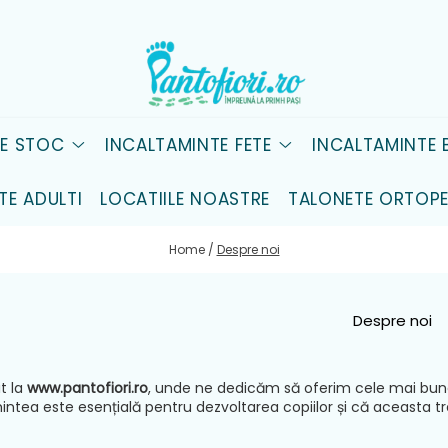
DE STOC
INCALTAMINTE FETE
INCALTAMINTE B
TE ADULTI
LOCATIILE NOASTRE
TALONETE ORTOPE
Home /
Despre noi
Despre noi
it la
www.pantofiori.ro
, unde ne dedicăm să oferim cele mai bune
ntea este esențială pentru dezvoltarea copiilor și că aceasta treb