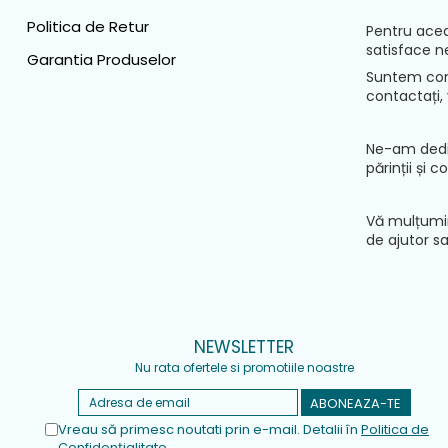
Politica de Retur
Pentru acea
satisface ne
Garantia Produselor
Suntem convi
contactați,
Ne-am dedic
părinții și 
Vă mulțumim 
de ajutor sa
NEWSLETTER
Nu rata ofertele si promotiile noastre
Vreau să primesc noutati prin e-mail. Detalii în
Politica de
Confidențialitate
.