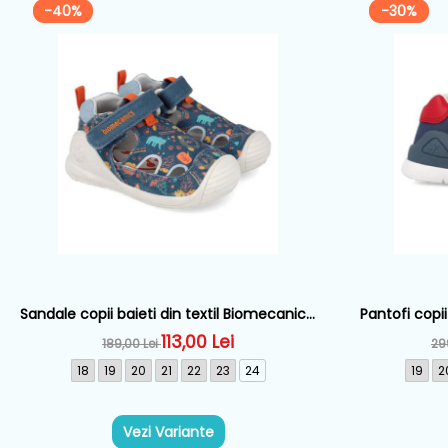
-40%
-30%
Sandale copii baieti din textil Biomecanics,
Pantofi copii
Albastru - 262184-A556
Alb
113,00 Lei
189,00 Lei
29
18
19
20
21
22
23
24
19
2
Vezi Variante