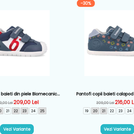
-30%
 baieti din piele Biomecanics,
Pantofi copii baieti calapod 
astru - 262121-A556
Biomecanics, Albastru - 2
209,00 Lei
216,00 L
9,00 Lei
309,00 Lei
0
21
22
23
24
25
19
20
21
22
23
24
Vezi Variante
Vezi Variante