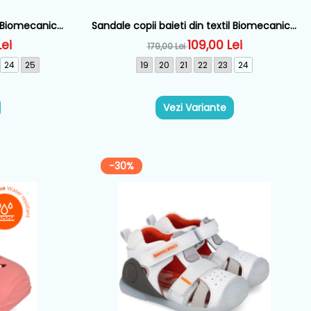
e Biomecanics,
Sandale copii baieti din textil Biomecanics,
A556
Albastru - 262185-A556
Lei
109,00 Lei
179,00 Lei
24
25
19
20
21
22
23
24
Vezi Variante
-30%