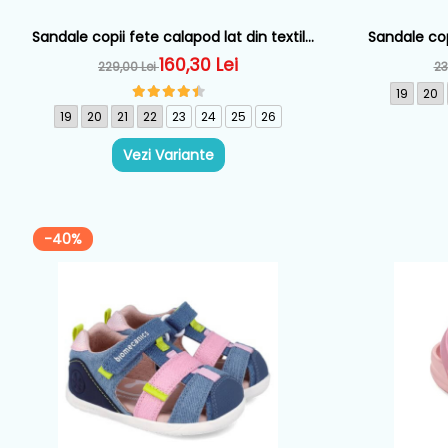
Sandale copii fete calapod lat din textil
Sandale copi
Biomecanics, Roz - 262194-A032
Biomeca
160,30 Lei
229,00 Lei
23
19
20
19
20
21
22
23
24
25
26
Vezi Variante
-40%