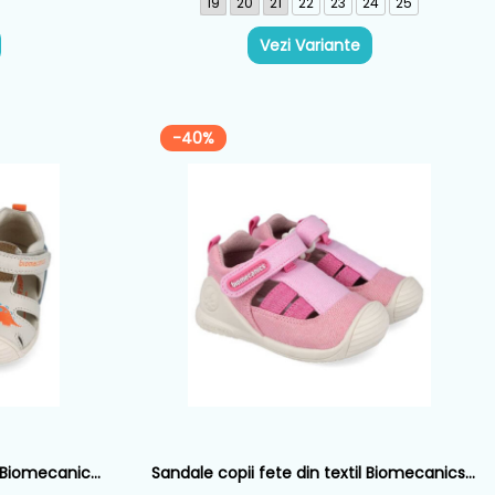
19
20
21
22
23
24
25
Vezi Variante
-40%
e Biomecanics,
Sandale copii fete din textil Biomecanics,