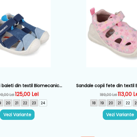
 baieti din textil Biomecanics,
Sandale copii fete din textil
astru - 262186-A008
Roz - 262177-A0
125,00 Lei
113,00 L
9,00 Lei
189,00 Lei
9
20
21
22
23
24
18
19
20
21
22
2
Vezi Variante
Vezi Variante