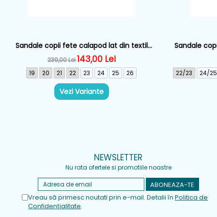
Sandale copii fete calapod lat din textil
Sandale copi
Biomecanics, Albastru - 262199-C727
143,00 Lei
239,00 Lei
19
20
21
22
23
24
25
26
22/23
24/25
Vezi Variante
NEWSLETTER
Nu rata ofertele si promotiile noastre
Vreau să primesc noutati prin e-mail. Detalii în
Politica de
Confidențialitate
.