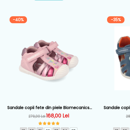
-40%
-35%
Sandale copii fete din piele Biomecanics,
Sandale copii
Roz - 262109-A032
Alb
168,00 Lei
279,00 Lei
28