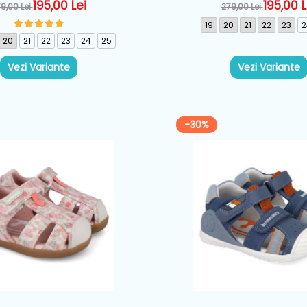
astru - 262124-A556
Alb - 262126-B69
195,00 Lei
195,00 L
9,00 Lei
279,00 Lei
19
20
21
22
23
2
20
21
22
23
24
25
Vezi Variante
Vezi Variante
-30%