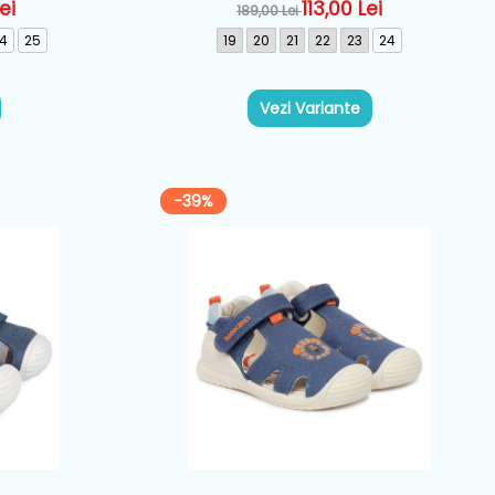
5
Roz - 262179-D032
ei
113,00 Lei
189,00 Lei
4
25
19
20
21
22
23
24
Vezi Variante
-39%