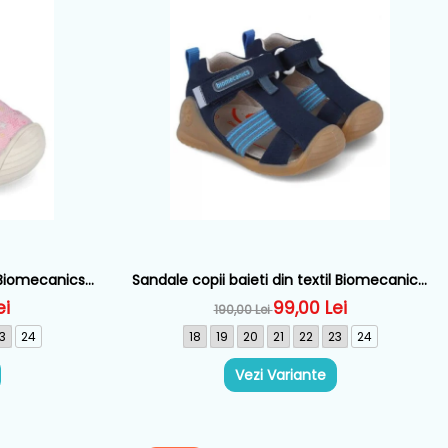
 Biomecanics,
Sandale copii baieti din textil Biomecanics,
32
Albastru - 252175-A089
ei
99,00 Lei
190,00 Lei
3
24
18
19
20
21
22
23
24
Vezi Variante