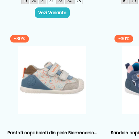
19
20
21
22
23
24
25
19
20
Vezi Variante
-30%
-30%
Pantofi copii baieti din piele Biomecanics,
Sandale copii