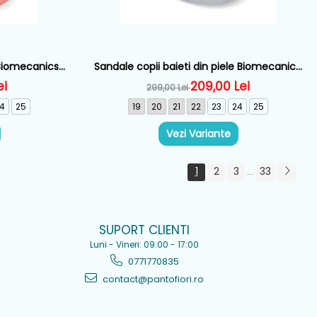
 Biomecanics,
Sandale copii baieti din piele Biomecanics,
86
Alb - 262124-B050
ei
209,00 Lei
299,00 Lei
4
25
19
20
21
22
23
24
25
Vezi Variante
1
2
3
33
...
SUPORT CLIENTI
Luni - Vineri: 09:00 - 17:00
0771770835
contact@pantofiori.ro