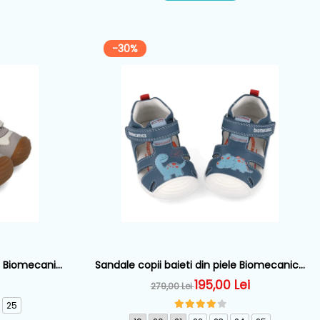
-30%
ri, Biomecanics
Sandale copii baieti din piele Biomecanics,
Albastru - 262126-A556
195,00 Lei
279,00 Lei
25