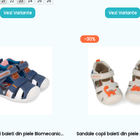
21
22
23
24
25
26
Vezi Variante
Vezi Variante
-30%
 baieti din piele Biomecanics,
Sandale copii baieti din piel