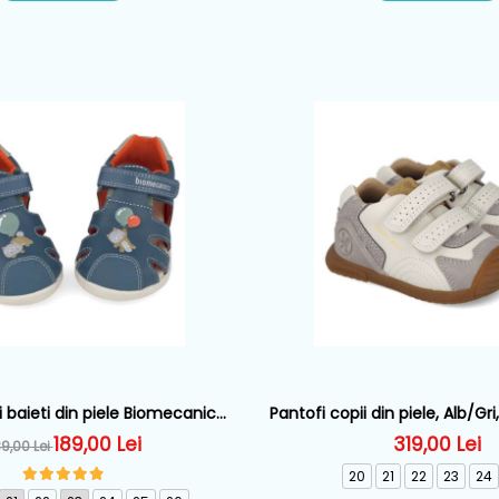
 baieti din piele Biomecanics,
Pantofi copii din piele, Alb/G
astru - 262167-A556
- 261126-B695
189,00 Lei
319,00 Lei
9,00 Lei
20
21
22
23
24