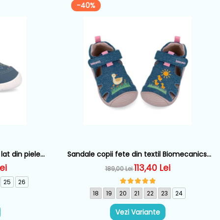
-40%
lat din piele
Sandale copii fete din textil Biomecanics,
62166-A556
Albastru - 262178-A371
ei
113,40 Lei
189,00 Lei
25
26
18
19
20
21
22
23
24
Vezi Variante