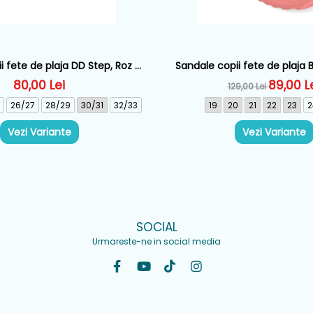
i fete de plaja DD Step, Roz -
Sandale copii fete de plaja
J109-61448
Roz - 262290-E8
80,00 Lei
89,00 L
129,00 Lei
26/27
28/29
30/31
32/33
19
20
21
22
23
2
Vezi Variante
Vezi Variante
SOCIAL
Urmareste-ne in social media