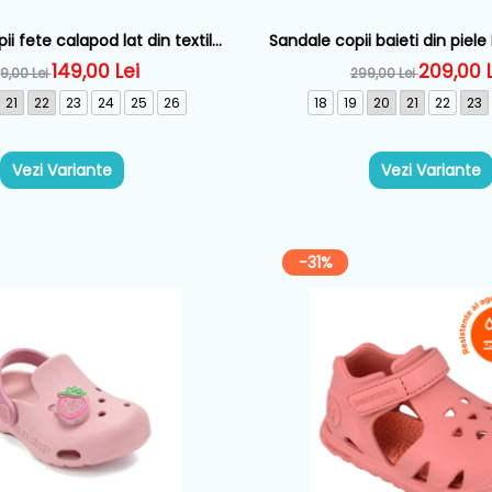
i fete calapod lat din textil
Sandale copii baieti din piel
nics, Roz - 262193-A103
Albastru - 262123-
149,00 Lei
209,00 
9,00 Lei
299,00 Lei
21
22
23
24
25
26
18
19
20
21
22
23
Vezi Variante
Vezi Variante
-31%