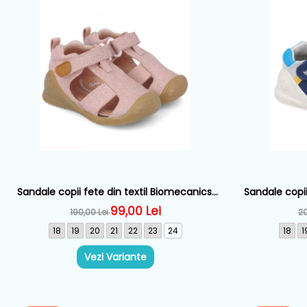
Sandale copii fete din textil Biomecanics,
Sandale copii
Roz - 252181-B032
Alb
99,00 Lei
190,00 Lei
20
18
19
20
21
22
23
24
18
1
Vezi Variante