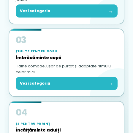
→
Vezi categoria
03
ȚINUTE PENTRU COPII
Îmbrăcăminte copii
Haine comode, ușor de purtat și adaptate ritmului
celor mici.
→
Vezi categoria
04
ȘI PENTRU PĂRINȚI
Încălțăminte adulți