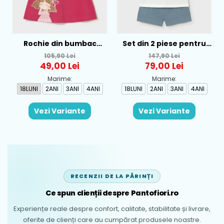
Rochie din bumbac
Set din 2 piese pentru
pentru fete Mayoral,
baieti Mayoral, Alb-
105,90 Lei
147,90 Lei
Rosu - 1930-069
Albastru - 1665-31
49,00 Lei
79,00 Lei
Marime:
Marime:
18LUNI
2ANI
3ANI
4ANI
18LUNI
2ANI
3ANI
4ANI
Vezi Variante
Vezi Variante
RECENZII DE LA PĂRINȚI
Ce spun clienții despre Pantofiori.ro
Experiențe reale despre confort, calitate, stabilitate și livrare,
oferite de clienți care au cumpărat produsele noastre.