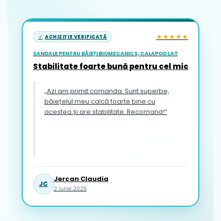
★★★★★
ACHIZIȚIE VERIFICATĂ
SANDALE PENTRU BĂIEȚI BIOMECANICS, CALAPOD LAT
Stabilitate foarte bună pentru cel mic
„Azi am primit comanda. Sunt superbe,
băiețelul meu calcă foarte bine cu
acestea și are stabilitate. Recomand!”
Jercan Claudia
JC
2 iunie 2026