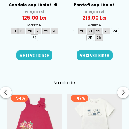
Sandale copii baieti din
Pantofi copii baieti
textil Biomecanics,
calapod lat din piele
209,00 Lei
309,00 Lei
Albastru - 262186-A008
Biomecanics, Albastru -
125,00 Lei
216,00 Lei
262166-A556
Marime:
Marime:
18
19
20
21
22
23
19
20
21
22
23
24
24
25
26
Vezi Variante
Vezi Variante
Nu uita de:
-54%
-47%