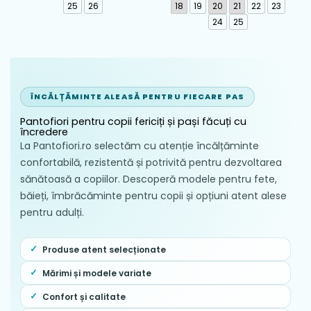
262193-A103
25
26
18
19
20
21
22
23
24
25
ÎNCĂLȚĂMINTE ALEASĂ PENTRU FIECARE PAS
Pantofiori pentru copii fericiți și pași făcuți cu
încredere
La Pantofiori.ro selectăm cu atenție încălțăminte
confortabilă, rezistentă și potrivită pentru dezvoltarea
sănătoasă a copiilor. Descoperă modele pentru fete,
băieți, îmbrăcăminte pentru copii și opțiuni atent alese
pentru adulți.
Produse atent selecționate
Mărimi și modele variate
Confort și calitate