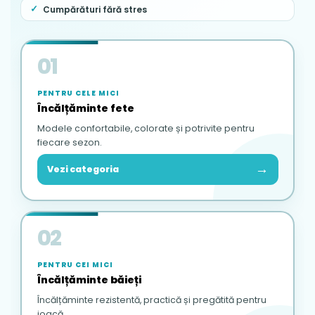
Cumpărături fără stres
01
PENTRU CELE MICI
Încălțăminte fete
Modele confortabile, colorate și potrivite pentru
fiecare sezon.
→
Vezi categoria
02
PENTRU CEI MICI
Încălțăminte băieți
Încălțăminte rezistentă, practică și pregătită pentru
joacă.