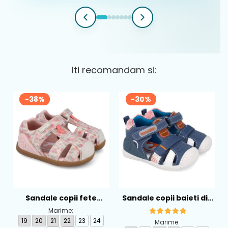
Iti recomandam si:
-38%
-30%
Sandale copii fete
Sandale copii baieti din
calapod lat din textil
piele Biomecanics,
Marime:
Biomecanics, Roz -
Albastru - 262124-A556
19
20
21
22
23
24
Marime: