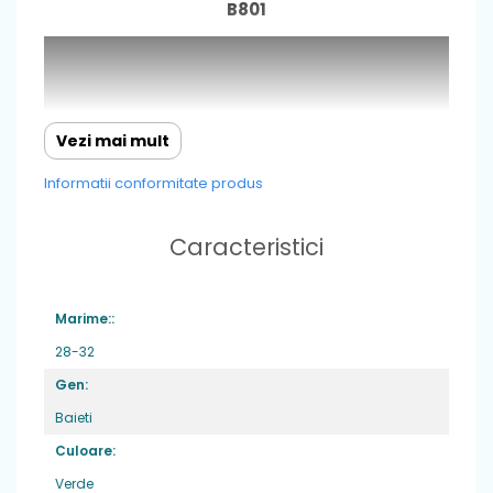
B801
Vezi mai mult
Informatii conformitate produs
Caracteristici
Marime::
28-32
Gen:
Baieti
Caracteristici
: cu un design in continua
Culoare:
imbunatatire,incaltamintea de inalta
Verde