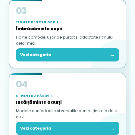
03
ȚINUTE PENTRU COPII
Îmbrăcăminte copii
Haine comode, ușor de purtat și adaptate ritmului
celor mici.
→
Vezi categoria
04
ȘI PENTRU PĂRINȚI
Încălțăminte adulți
Modele confortabile și versatile pentru ținutele de zi
cu zi.
→
Vezi categoria