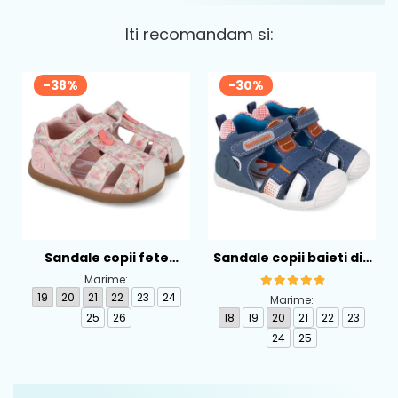
Iti recomandam si:
-38%
-30%
Sandale copii fete
Sandale copii baieti din
calapod lat din textil
piele Biomecanics,
Marime:
Biomecanics, Roz -
Albastru - 262124-A556
19
20
21
22
23
24
Marime:
262193-A103
25
26
18
19
20
21
22
23
24
25