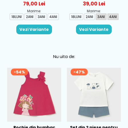
Albastru - 1665-31
Tomato - 1007-79
79,00 Lei
39,00 Lei
Marime:
Marime:
18LUNI
2ANI
3ANI
4ANI
18LUNI
2ANI
3ANI
4ANI
Vezi Variante
Vezi Variante
Nu uita de:
-54%
-47%
Rochie din bumbac
Set din 2 piese pentru