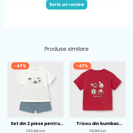
Scrie un review
Produse similare
-47%
-47%
Set din 2 piese pentru
Tricou din bumbac
baieti Mayoral, Alb-
pentru baieti Mayoral,
147,90 Lei
73,90 Lei