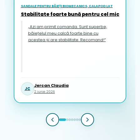
SANDALE PENTRU BĂIEȚI BIOMECANICS, CALAPOD LAT
Stabilitate foarte bună pentru cel mic
„Azi am primit comanda. Sunt superbe,
băiețelul meu calcă foarte bine cu
acestea și are stabilitate. Recomand!”
Jercan Claudia
JC
2 iunie 2026