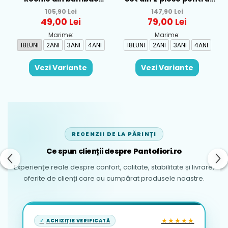
pentru fete Mayoral,
baieti Mayoral, Alb-
105,90 Lei
147,90 Lei
Rosu - 1930-069
Albastru - 1665-31
49,00 Lei
79,00 Lei
Marime:
Marime:
18LUNI
2ANI
3ANI
4ANI
18LUNI
2ANI
3ANI
4ANI
Vezi Variante
Vezi Variante
RECENZII DE LA PĂRINȚI
Ce spun clienții despre Pantofiori.ro
Experiențe reale despre confort, calitate, stabilitate și livrare,
oferite de clienți care au cumpărat produsele noastre.
★★★★★
ACHIZIȚIE VERIFICATĂ