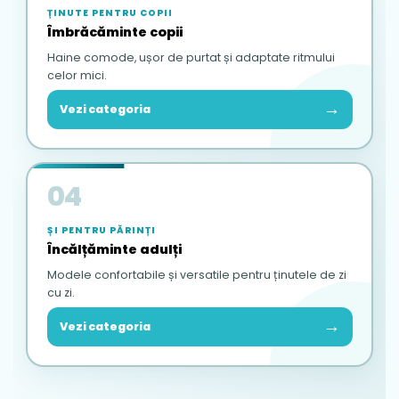
ȚINUTE PENTRU COPII
Îmbrăcăminte copii
Haine comode, ușor de purtat și adaptate ritmului
celor mici.
→
Vezi categoria
04
ȘI PENTRU PĂRINȚI
Încălțăminte adulți
Modele confortabile și versatile pentru ținutele de zi
cu zi.
→
Vezi categoria