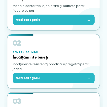
Modele confortabile, colorate și potrivite pentru
fiecare sezon.
→
Vezi categoria
02
PENTRU CEI MICI
Încălțăminte băieți
Încălțăminte rezistentă, practică și pregătită pentru
joacă.
→
Vezi categoria
03