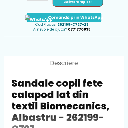
Cu livrare rapidă!
Comandă prin WhatsApp
Cod Produs:
262199-C727-23
Ai nevoie de ajutor?
0771770835
Descriere
Sandale copii fete
calapod lat din
textil Biomecanics,
Albastru - 262199-