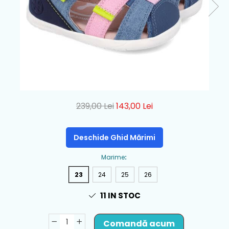
239,00 Lei
143,00 Lei
Deschide Ghid Mărimi
Marime
:
23
24
25
26
11
IN STOC
Comandă acum