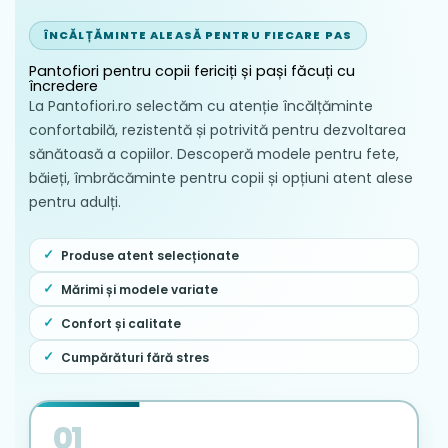
cu un picior plat, picior plat flexibil pediatric, sau îl poate
dezvolta ca adult (adult plat dobândit). Cauzele mai puțin
ÎNCĂLȚĂMINTE ALEASĂ PENTRU FIECARE PAS
frecvente ale piciorului plat includ următoarele:
Pantofiori pentru copii fericiți și pași făcuți cu
Coaliții tarsiene: o condiție în care articulațiile piciorului
încredere
pun capăt sau cresc împreună, restricționând sau
La Pantofiori.ro selectăm cu atenție încălțăminte
interzicând mișcarea acelei articulații
Osul navicular accesoriu (os tibiale externum): un os
confortabilă, rezistentă și potrivită pentru dezvoltarea
suplimentar mic în tendonul tibial posterior care
sănătoasă a copiilor. Descoperă modele pentru fete,
determină o slăbire a suportului tendinos la arcadă
băieți, îmbrăcăminte pentru copii și opțiuni atent alese
Laxitatea ligamentului în bolile congenitale precum
sindromul Marfan sau sindromul Ehlers-Danlos
pentru adulți.
Artropatia Charcot
Obezitatea
Produse atent selecționate
Diabet
Neuropatie
Mărimi și modele variate
Vârstă
Sarcina, din cauza modificărilor hormonale, cum ar fi
Confort și calitate
creșterea elastinei
Osteoporoza
Cumpărături fără stres
Suprasolicitare
Pintenii calcaneeni
(Calcaneal Spur)
01