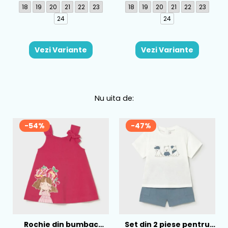
18
19
20
21
22
23
18
19
20
21
22
23
24
24
Vezi Variante
Vezi Variante
Nu uita de:
-54%
-47%
Arcurile înalte (pes cavus) sunt flexia excesivă și fixă a
arcului piciorului. În timp ce stresul purtător de greutate este
distribuit în mod obișnuit pe întreaga picior în cazul
persoanelor cu arcadele normale, cei cu înălțimi înalte
poartă greutatea lor în principal pe tocuri și bile ale
picioarelor. Acest lucru pune stres excesiv asupra degetelor
si gleznelor, ducand la durere si instabilitate.
Rochie din bumbac
Set din 2 piese pentru