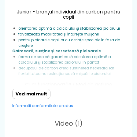
Junior - branţul individual din carbon pentru
copii
orientarea optimă a călcâiului şi stabilizarea piciorului
favorizează mobilitatea şi întăreşte muşchii
pentru picioarele copiilor cu cerinţe speciale în faza de
creştere
Calmează, susţine şi corectează picioarele.
forma de scoică garantează orientarea optimă a
călcâiului şi stabilizarea piciorului în pantof
decupajul de carbon oferă susţinerea necesară, iar
flexibilitatea nu restricţionează mişcările piciorului
Cum funcţionează? / Mod de acţiune
Vezi mai mult
Ajută la creşterea percepţiei corpului copilului, corectează
malpoziţia piciorului sau a gambei şi reduce tulburările de
Informatii conformitate produs
coordonare şi de percepţie. Prin activarea ţintită a
musculaturii, branţul ortopedic din carbon are un efect
durabil asupra poziţiei articulaţiilor, tonusului muscular şi
Video
(1)
posturii corpului.
Prevenirea deformărilor piciorului