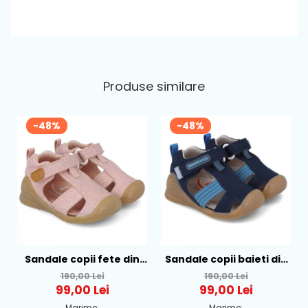
Produse similare
-48%
-48%
Sandale copii fete din
Sandale copii baieti din
textil Biomecanics, Roz -
textil Biomecanics,
190,00 Lei
190,00 Lei
252181-B032
Albastru - 252175-A089
99,00 Lei
99,00 Lei
Marime:
Marime: