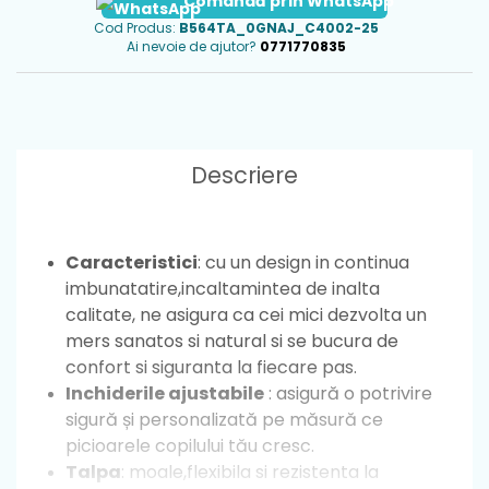
Comandă prin WhatsApp
Cod Produs:
B564TA_0GNAJ_C4002-25
Ai nevoie de ajutor?
0771770835
Descriere
Caracteristici
: cu un design in continua
imbunatatire,incaltamintea de inalta
calitate, ne asigura ca cei mici dezvolta un
mers sanatos si natural si se bucura de
confort si siguranta la fiecare pas.
Inchiderile ajustabile
: asigură o potrivire
sigură și personalizată pe măsură ce
picioarele copilului tău cresc.
Talpa
: moale,flexibila si rezistenta la