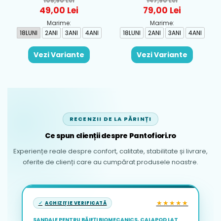
105,90 Lei
147,90 Lei
Rosu - 1930-069
Albastru - 1665-31
49,00 Lei
79,00 Lei
Marime:
Marime:
18LUNI
2ANI
3ANI
4ANI
18LUNI
2ANI
3ANI
4ANI
Vezi Variante
Vezi Variante
RECENZII DE LA PĂRINȚI
Ce spun clienții despre Pantofiori.ro
Experiențe reale despre confort, calitate, stabilitate și livrare,
oferite de clienți care au cumpărat produsele noastre.
★★★★★
ACHIZIȚIE VERIFICATĂ
SANDALE PENTRU BĂIEȚI BIOMECANICS, CALAPOD LAT