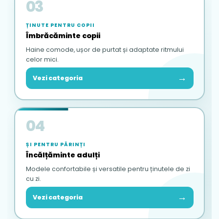
03
ȚINUTE PENTRU COPII
Îmbrăcăminte copii
Haine comode, ușor de purtat și adaptate ritmului
celor mici.
→
Vezi categoria
04
ȘI PENTRU PĂRINȚI
Încălțăminte adulți
Modele confortabile și versatile pentru ținutele de zi
cu zi.
→
Vezi categoria