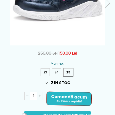
250,00 Lei
150,00 Lei
Marime
:
23
24
25
2
IN STOC
Comandă acum
Cu livrare rapidă!