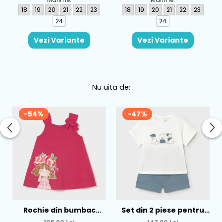
18
19
20
21
22
23
18
19
20
21
22
23
24
24
Vezi Variante
Vezi Variante
Nu uita de:
-54%
-47%
Rochie din bumbac
Set din 2 piese pentru
pentru fete Mayoral,
baieti Mayoral, Alb-