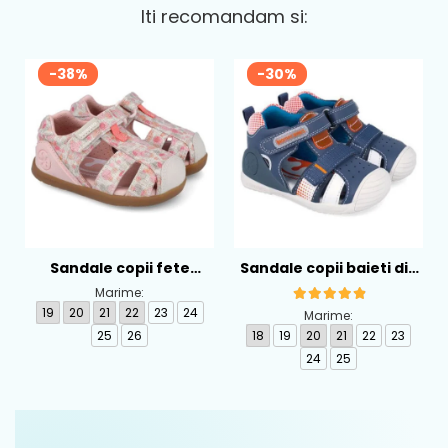
Iti recomandam si:
-38%
-30%
Sandale copii fete
Sandale copii baieti din
calapod lat din textil
piele Biomecanics,
Marime:
Biomecanics, Roz -
Albastru - 262124-A556
19
20
21
22
23
24
Marime:
262193-A103
25
26
18
19
20
21
22
23
24
25