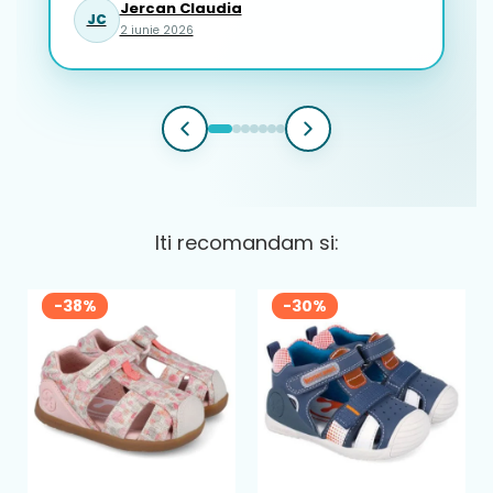
Jercan Claudia
JC
2 iunie 2026
Iti recomandam si:
-38%
-30%