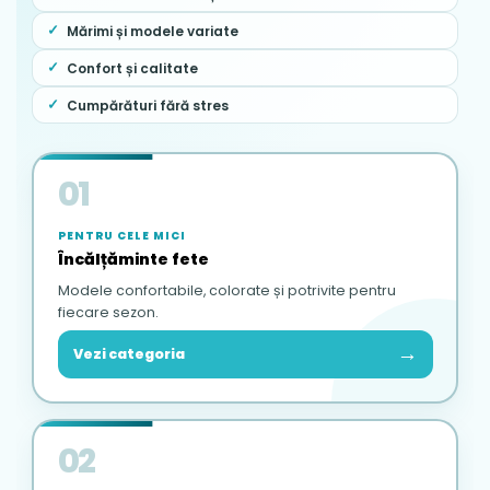
Mărimi și modele variate
Confort și calitate
Cumpărături fără stres
01
PENTRU CELE MICI
Încălțăminte fete
Modele confortabile, colorate și potrivite pentru
fiecare sezon.
→
Vezi categoria
02