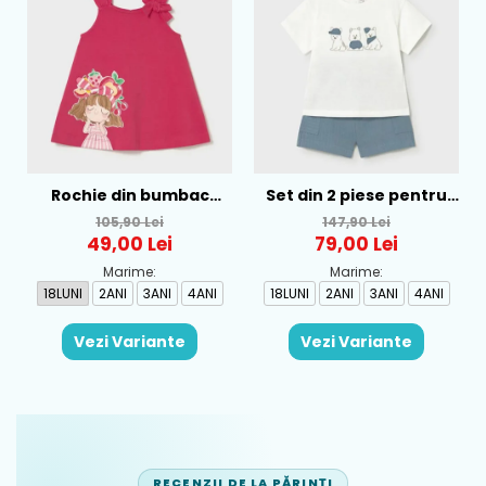
Rochie din bumbac
Set din 2 piese pentru
pentru fete Mayoral,
baieti Mayoral, Alb-
105,90 Lei
147,90 Lei
Rosu - 1930-069
Albastru - 1665-31
49,00 Lei
79,00 Lei
Marime:
Marime:
18LUNI
2ANI
3ANI
4ANI
18LUNI
2ANI
3ANI
4ANI
Vezi Variante
Vezi Variante
RECENZII DE LA PĂRINȚI