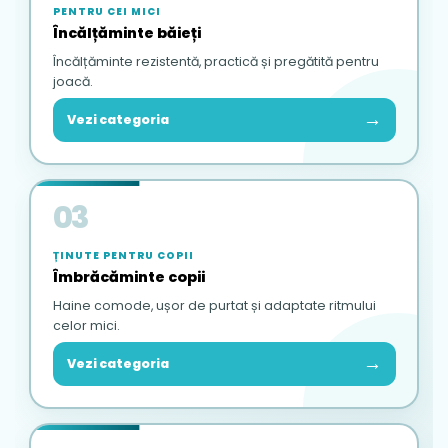
PENTRU CEI MICI
Încălțăminte băieți
Încălțăminte rezistentă, practică și pregătită pentru
joacă.
→
Vezi categoria
03
ȚINUTE PENTRU COPII
Îmbrăcăminte copii
Haine comode, ușor de purtat și adaptate ritmului
celor mici.
→
Vezi categoria