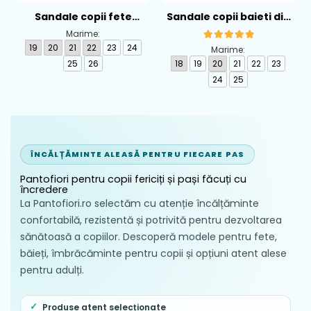
Sandale copii fete
Sandale copii baieti din
calapod lat din textil
piele Biomecanics,
Marime:
Biomecanics, Roz -
Albastru - 262124-A556
19
20
21
22
23
24
Marime:
262193-A103
25
26
18
19
20
21
22
23
24
25
ÎNCĂLȚĂMINTE ALEASĂ PENTRU FIECARE PAS
Pantofiori pentru copii fericiți și pași făcuți cu
încredere
La Pantofiori.ro selectăm cu atenție încălțăminte
confortabilă, rezistentă și potrivită pentru dezvoltarea
sănătoasă a copiilor. Descoperă modele pentru fete,
băieți, îmbrăcăminte pentru copii și opțiuni atent alese
pentru adulți.
Produse atent selecționate