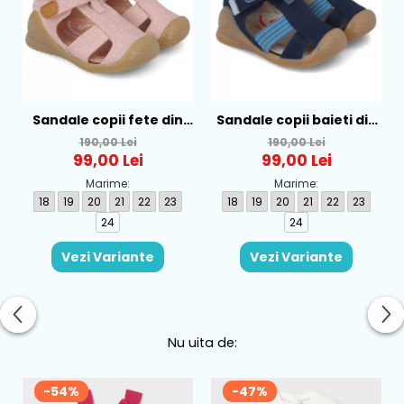
Sandale copii fete din
Sandale copii baieti din
textil Biomecanics, Roz -
textil Biomecanics,
190,00 Lei
190,00 Lei
252181-B032
Albastru - 252175-A089
99,00 Lei
99,00 Lei
Marime:
Marime:
18
19
20
21
22
23
18
19
20
21
22
23
24
24
Vezi Variante
Vezi Variante
Nu uita de:
-54%
-47%