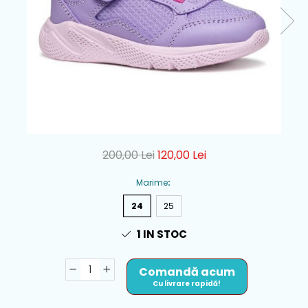
200,00 Lei
120,00 Lei
Marime
:
24
25
1
IN STOC
Comandă acum
Cu livrare rapidă!