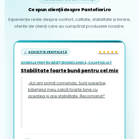
Ce spun clienții despre Pantofiori.ro
Experiențe reale despre confort, calitate, stabilitate și livrare,
oferite de clienți care au cumpărat produsele noastre.
★★★★★
ACHIZIȚIE VERIFICATĂ
SANDALE PENTRU BĂIEȚI BIOMECANICS, CALAPOD LAT
Stabilitate foarte bună pentru cel mic
„Azi am primit comanda. Sunt superbe,
băiețelul meu calcă foarte bine cu
acestea și are stabilitate. Recomand!”