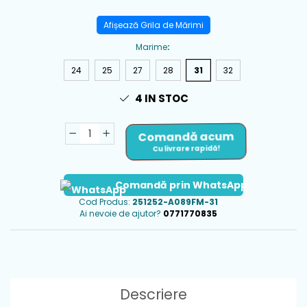
Afișează Grila de Mărimi
Marime
:
24
25
27
28
31
32
4
IN STOC
Comandă acum
Cu livrare rapidă!
Comandă prin WhatsApp
Cod Produs:
251252-A089FM-31
Ai nevoie de ajutor?
0771770835
Descriere