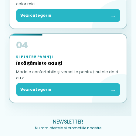
celor mici.
→
Vezi categoria
04
ȘI PENTRU PĂRINȚI
Încălțăminte adulți
Modele confortabile și versatile pentru ținutele de zi
cu zi.
→
Vezi categoria
NEWSLETTER
Nu rata ofertele si promotiile noastre