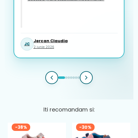
Jercan Claudia
JC
2 iunie 2026
Iti recomandam si:
-38%
-30%