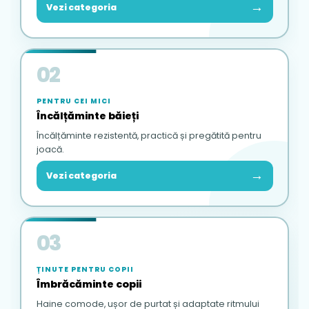
→
Vezi categoria
02
PENTRU CEI MICI
Încălțăminte băieți
Încălțăminte rezistentă, practică și pregătită pentru
joacă.
→
Vezi categoria
03
ȚINUTE PENTRU COPII
Îmbrăcăminte copii
Haine comode, ușor de purtat și adaptate ritmului