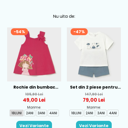
Nu uita de:
-54%
-47%
Rochie din bumbac
Set din 2 piese pentru
pentru fete Mayoral,
baieti Mayoral, Alb-
105,90 Lei
147,90 Lei
Rosu - 1930-069
Albastru - 1665-31
49,00 Lei
79,00 Lei
Marime:
Marime:
18LUNI
2ANI
3ANI
4ANI
18LUNI
2ANI
3ANI
4ANI
Vezi Variante
Vezi Variante