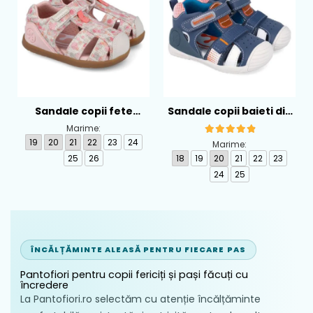
Sandale copii fete
Sandale copii baieti din
calapod lat din textil
piele Biomecanics,
Marime:
Biomecanics, Roz -
Albastru - 262124-A556
19
20
21
22
23
24
Marime:
262193-A103
25
26
18
19
20
21
22
23
24
25
ÎNCĂLȚĂMINTE ALEASĂ PENTRU FIECARE PAS
Pantofiori pentru copii fericiți și pași făcuți cu
încredere
La Pantofiori.ro selectăm cu atenție încălțăminte