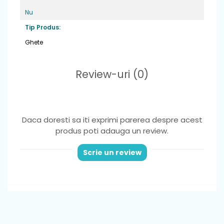
sa se dezechilibreze.
Nu
Fara arc plantar
Tip Produs:
Material
: piele naturala
Ghete
Greutate
: foarte usori ,potriviti pentru
picior normal sau lat
Review-uri
(0)
Varf
: din cauciuc, ce ofera protectie
degetelor
Sistem de inchidere
: 1 banda velcro pentru
Daca doresti sa iti exprimi parerea despre acest
o fixare optima si incaltare usoara
produs poti adauga un review.
Brant
: detasabil din piele naturala
Scrie un review