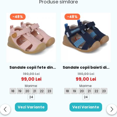
Produse similare
-48%
-48%
Sandale copii fete din
Sandale copii baieti din
textil Biomecanics, Roz -
textil Biomecanics,
190,00 Lei
190,00 Lei
252181-B032
Albastru - 252175-A089
99,00 Lei
99,00 Lei
Marime:
Marime:
18
19
20
21
22
23
18
19
20
21
22
23
24
24
Vezi Variante
Vezi Variante