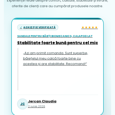
Experiențe reale despre confort, calitate, stabilitate și livrare,
oferite de clienți care au cumpărat produsele noastre.
★★★★★
ACHIZIȚIE VERIFICATĂ
SANDALE PENTRU BĂIEȚI BIOMECANICS, CALAPOD LAT
Stabilitate foarte bună pentru cel mic
„Azi am primit comanda. Sunt superbe,
băiețelul meu calcă foarte bine cu
acestea și are stabilitate. Recomand!”
Jercan Claudia
JC
2 iunie 2026