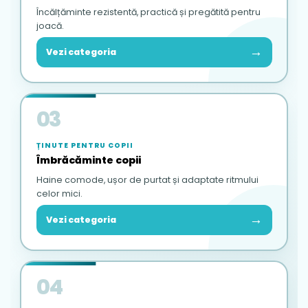
Încălțăminte rezistentă, practică și pregătită pentru
joacă.
→
Vezi categoria
03
ȚINUTE PENTRU COPII
Îmbrăcăminte copii
Haine comode, ușor de purtat și adaptate ritmului
celor mici.
→
Vezi categoria
04