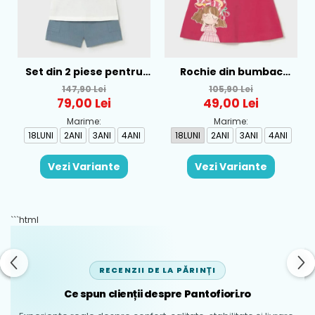
Set din 2 piese pentru
Rochie din bumbac
baieti Mayoral, Alb-
pentru fete Mayoral,
147,90 Lei
105,90 Lei
Albastru - 1665-31
Rosu - 1930-069
79,00 Lei
49,00 Lei
Marime:
Marime:
18LUNI
2ANI
3ANI
4ANI
18LUNI
2ANI
3ANI
4ANI
Vezi Variante
Vezi Variante
```html
RECENZII DE LA PĂRINȚI
Ce spun clienții despre Pantofiori.ro