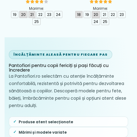
piele Biomecanics,
piele Biomecanics,
Albastru - 262126-A556
Albastru - 262124-A556
Marime:
Marime:
19
20
21
22
23
24
18
19
20
21
22
23
25
24
25
ÎNCĂLȚĂMINTE ALEASĂ PENTRU FIECARE PAS
Pantofiori pentru copii fericiți și pași făcuți cu
încredere
La Pantofiori.ro selectăm cu atenție încălțăminte
confortabilă, rezistentă și potrivită pentru dezvoltarea
sănătoasă a copiilor. Descoperă modele pentru fete,
băieți, îmbrăcăminte pentru copii și opțiuni atent alese
pentru adulți.
Produse atent selecționate
Mărimi și modele variate