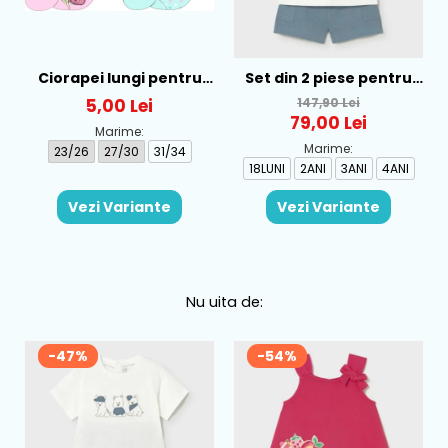
Ciorapei lungi pentru
Set din 2 piese pentru
fete cu personaj LOL -
baieti Mayoral, Alb-
5,00 Lei
147,90 Lei
52-34-315
Albastru - 1665-31
79,00 Lei
Marime:
Marime:
23/26
27/30
31/34
18LUNI
2ANI
3ANI
4ANI
Vezi Variante
Vezi Variante
Nu uita de:
-47%
-54%