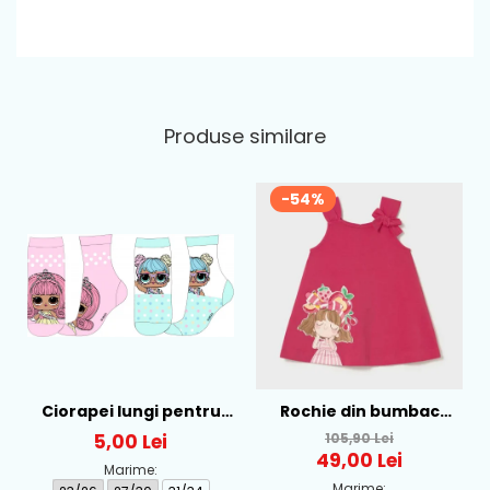
Produse similare
-54%
Ciorapei lungi pentru
Rochie din bumbac
fete cu personaj LOL -
pentru fete Mayoral,
5,00 Lei
105,90 Lei
52-34-315
Rosu - 1930-069
49,00 Lei
Marime:
Marime: