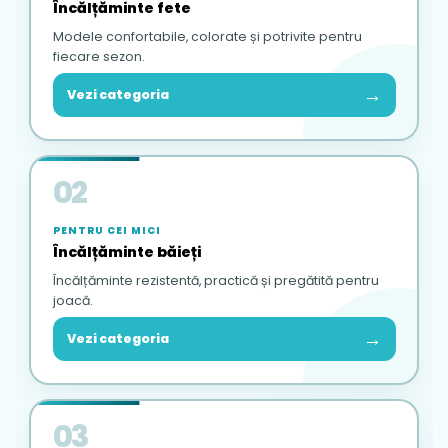
Încălțăminte fete
Modele confortabile, colorate și potrivite pentru
fiecare sezon.
→
Vezi categoria
02
PENTRU CEI MICI
Încălțăminte băieți
Încălțăminte rezistentă, practică și pregătită pentru
joacă.
→
Vezi categoria
03