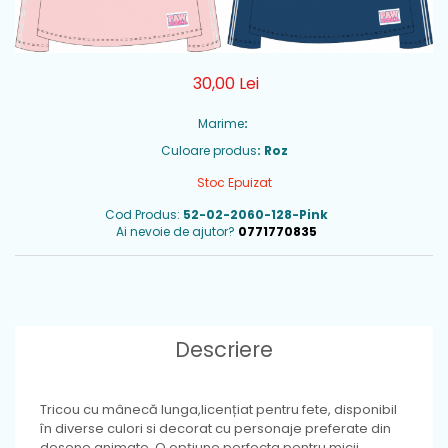
30,00 Lei
Marime
:
Culoare produs
: Roz
Stoc Epuizat
Cod Produs:
52-02-2060-128-Pink
Ai nevoie de ajutor?
0771770835
Descriere
Tricou cu mânecă lunga,licențiat pentru fete, disponibil
în diverse culori si decorat cu personaje preferate din
desene animate. O opțiune perfecta pentru micii