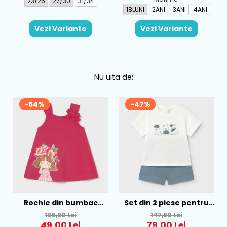
23/26
27/30
31/34
18LUNI
2ANI
3ANI
4ANI
Vezi Variante
Vezi Variante
Nu uita de:
-54%
-47%
Rochie din bumbac
Set din 2 piese pentru
pentru fete Mayoral,
baieti Mayoral, Alb-
105,90 Lei
147,90 Lei
Rosu - 1930-069
Albastru - 1665-31
49,00 Lei
79,00 Lei