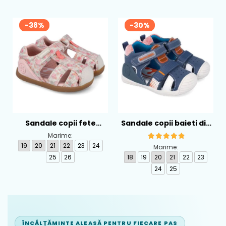
-38%
-30%
Sandale copii fete
Sandale copii baieti din
calapod lat din textil
piele Biomecanics,
Marime:
Biomecanics, Roz -
Albastru - 262124-A556
19
20
21
22
23
24
Marime:
262193-A103
25
26
18
19
20
21
22
23
24
25
ÎNCĂLȚĂMINTE ALEASĂ PENTRU FIECARE PAS