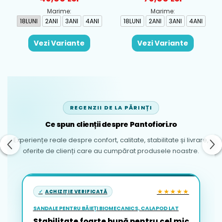
Marime:
Marime:
18LUNI
2ANI
3ANI
4ANI
18LUNI
2ANI
3ANI
4ANI
Vezi Variante
Vezi Variante
RECENZII DE LA PĂRINȚI
Ce spun clienții despre Pantofiori.ro
Experiențe reale despre confort, calitate, stabilitate și livrare,
oferite de clienți care au cumpărat produsele noastre.
★★★★★
ACHIZIȚIE VERIFICATĂ
SANDALE PENTRU BĂIEȚI BIOMECANICS, CALAPOD LAT
Stabilitate foarte bună pentru cel mic