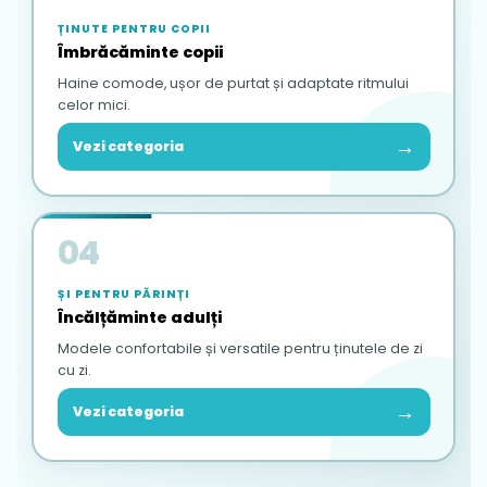
ȚINUTE PENTRU COPII
Îmbrăcăminte copii
Haine comode, ușor de purtat și adaptate ritmului
celor mici.
→
Vezi categoria
04
ȘI PENTRU PĂRINȚI
Încălțăminte adulți
Modele confortabile și versatile pentru ținutele de zi
cu zi.
→
Vezi categoria