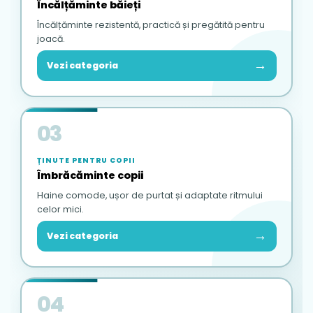
Încălțăminte băieți
Încălțăminte rezistentă, practică și pregătită pentru
joacă.
→
Vezi categoria
03
ȚINUTE PENTRU COPII
Îmbrăcăminte copii
Haine comode, ușor de purtat și adaptate ritmului
celor mici.
→
Vezi categoria
04