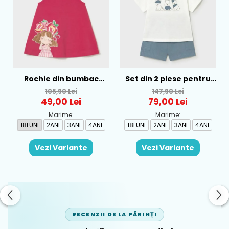
Rochie din bumbac
Set din 2 piese pentru
pentru fete Mayoral,
baieti Mayoral, Alb-
105,90 Lei
147,90 Lei
Rosu - 1930-069
Albastru - 1665-31
49,00 Lei
79,00 Lei
Marime:
Marime:
18LUNI
2ANI
3ANI
4ANI
18LUNI
2ANI
3ANI
4ANI
Vezi Variante
Vezi Variante
RECENZII DE LA PĂRINȚI