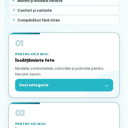
Mărimi și modele variate
Confort și calitate
Cumpărături fără stres
01
PENTRU CELE MICI
Încălțăminte fete
Modele confortabile, colorate și potrivite pentru
fiecare sezon.
→
Vezi categoria
02
PENTRU CEI MICI