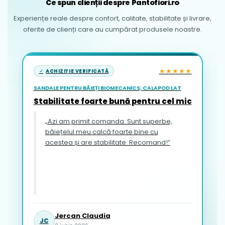
Ce spun clienții despre Pantofiori.ro
Experiențe reale despre confort, calitate, stabilitate și livrare,
oferite de clienți care au cumpărat produsele noastre.
★★★★★
ACHIZIȚIE VERIFICATĂ
SANDALE PENTRU BĂIEȚI BIOMECANICS, CALAPOD LAT
Stabilitate foarte bună pentru cel mic
„Azi am primit comanda. Sunt superbe,
băiețelul meu calcă foarte bine cu
acestea și are stabilitate. Recomand!”
Jercan Claudia
JC