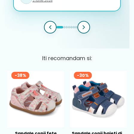
2 iunie 2026
Iti recomandam si:
-38%
-30%
Sandale copii fete
Sandale copii baieti din