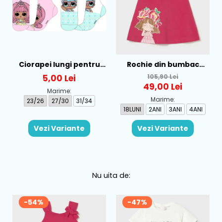
Ciorapei lungi pentru
Rochie din bumbac
fete cu personaj LOL -
pentru fete Mayoral,
5,00 Lei
105,90 Lei
52-34-315
Rosu - 1930-069
49,00 Lei
Marime:
Marime:
23/26
27/30
31/34
18LUNI
2ANI
3ANI
4ANI
Vezi Variante
Vezi Variante
Nu uita de:
-54%
-47%