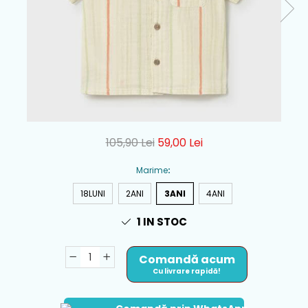
105,90 Lei
59,00 Lei
Marime
:
18LUNI
2ANI
3ANI
4ANI
1
IN STOC
Comandă acum
Cu livrare rapidă!