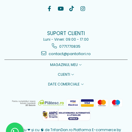
SUPORT CLIENTI
Luni - Vineri: 09:00 - 17:00
0771770835
contact@pantofiori.ro
MAGAZINUL MEU
CLIENTI
DATE COMERCIALE
Creat cu ❤ și cu 🧠 de TrifanDan.ro
Platforma E-commerce by