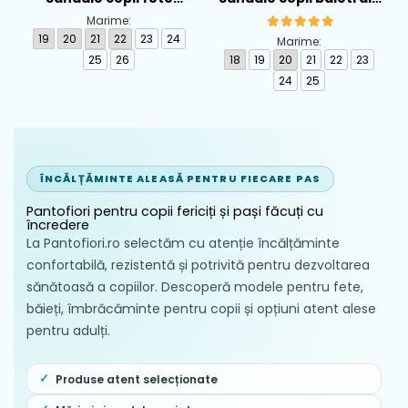
calapod lat din textil
piele Biomecanics,
Marime:
Biomecanics, Roz -
Albastru - 262124-A556
19
20
21
22
23
24
Marime:
262193-A103
25
26
18
19
20
21
22
23
24
25
ÎNCĂLȚĂMINTE ALEASĂ PENTRU FIECARE PAS
Pantofiori pentru copii fericiți și pași făcuți cu
încredere
La Pantofiori.ro selectăm cu atenție încălțăminte
confortabilă, rezistentă și potrivită pentru dezvoltarea
sănătoasă a copiilor. Descoperă modele pentru fete,
băieți, îmbrăcăminte pentru copii și opțiuni atent alese
pentru adulți.
Produse atent selecționate