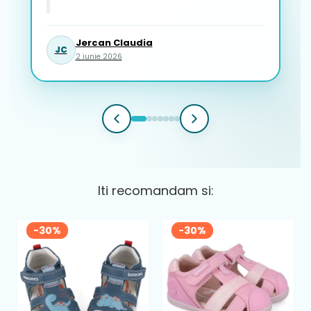
Jercan Claudia
JC
2 iunie 2026
Iti recomandam si:
-30%
-30%