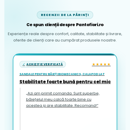
RECENZII DE LA PĂRINȚI
Ce spun clienții despre Pantofiori.ro
Experiențe reale despre confort, calitate, stabilitate și livrare,
oferite de clienți care au cumpărat produsele noastre.
★★★★★
ACHIZIȚIE VERIFICATĂ
SANDALE PENTRU BĂIEȚI BIOMECANICS, CALAPOD LAT
Stabilitate foarte bună pentru cel mic
„Azi am primit comanda. Sunt superbe,
băiețelul meu calcă foarte bine cu
acestea și are stabilitate. Recomand!”