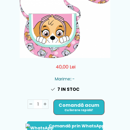
40,00 Lei
Marime
:
-
7
IN STOC
Comandă acum
Cu livrare rapidă!
Comandă prin WhatsApp