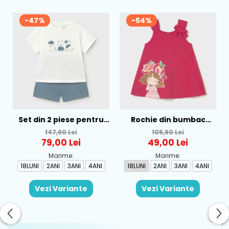
-47%
-54%
Set din 2 piese pentru
Rochie din bumbac
baieti Mayoral, Alb-
pentru fete Mayoral,
147,90 Lei
105,90 Lei
Albastru - 1665-31
Rosu - 1930-069
79,00 Lei
49,00 Lei
Marime:
Marime:
18LUNI
2ANI
3ANI
4ANI
18LUNI
2ANI
3ANI
4ANI
Vezi Variante
Vezi Variante