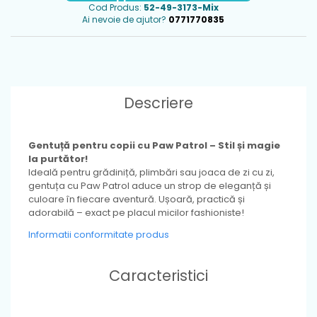
Cod Produs:
52-49-3173-Mix
Ai nevoie de ajutor?
0771770835
Descriere
Gentuță pentru copii cu Paw Patrol – Stil și magie
la purtător!
Ideală pentru grădiniță, plimbări sau joaca de zi cu zi,
gentuța cu Paw Patrol aduce un strop de eleganță și
culoare în fiecare aventură. Ușoară, practică și
adorabilă – exact pe placul micilor fashioniste!
Informatii conformitate produs
Caracteristici