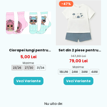
-47%
Ciorapei lungi pentru
Set din 2 piese pentru
fete cu personaj LOL -
baieti Mayoral, Alb-
5,00 Lei
147,90 Lei
52-34-315
Albastru - 1665-31
79,00 Lei
Marime:
Marime:
23/26
27/30
31/34
18LUNI
2ANI
3ANI
4ANI
Vezi Variante
Vezi Variante
Nu uita de: