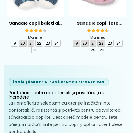
Sandale copii baieti din
Sandale copii fete
piele Biomecanics,
calapod lat din textil
Albastru - 262126-A556
Biomecanics, Roz -
Marime:
Marime:
262194-A032
19
20
21
22
23
24
19
20
21
22
23
24
25
25
26
ÎNCĂLȚĂMINTE ALEASĂ PENTRU FIECARE PAS
Pantofiori pentru copii fericiți și pași făcuți cu
încredere
La Pantofiori.ro selectăm cu atenție încălțăminte
confortabilă, rezistentă și potrivită pentru dezvoltarea
sănătoasă a copiilor. Descoperă modele pentru fete,
băieți, îmbrăcăminte pentru copii și opțiuni atent alese
pentru adulți.