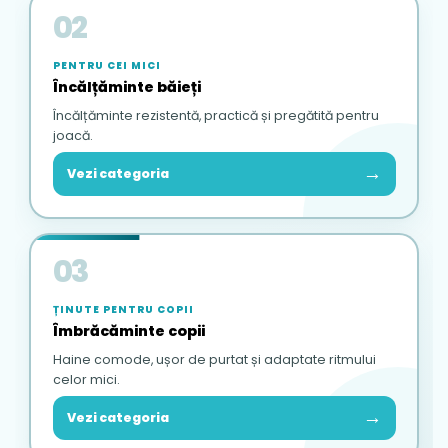
02
PENTRU CEI MICI
Încălțăminte băieți
Încălțăminte rezistentă, practică și pregătită pentru
joacă.
→
Vezi categoria
03
ȚINUTE PENTRU COPII
Îmbrăcăminte copii
Haine comode, ușor de purtat și adaptate ritmului
celor mici.
→
Vezi categoria