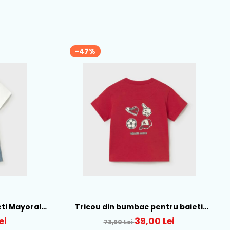
-47%
eti Mayoral,
Tricou din bumbac pentru baieti
5-31
Mayoral, Tomato - 1007-79
ei
39,00 Lei
73,90 Lei