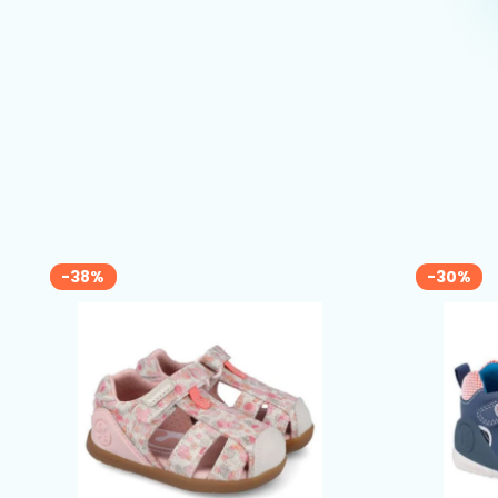
-38%
-30%