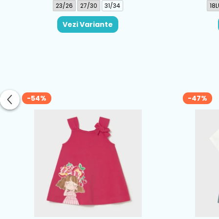
23/26
27/30
31/34
18L
Vezi Variante
-54%
-47%