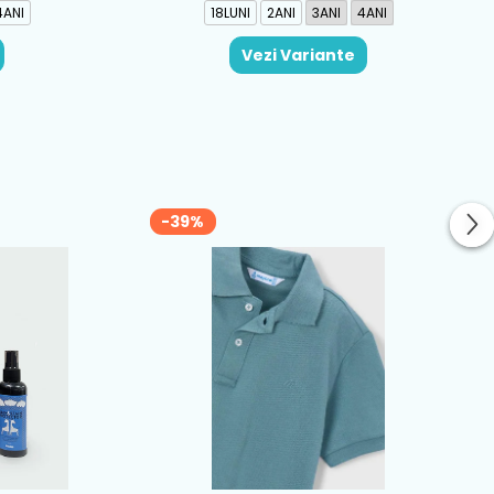
4ANI
18LUNI
2ANI
3ANI
4ANI
Vezi Variante
-39%