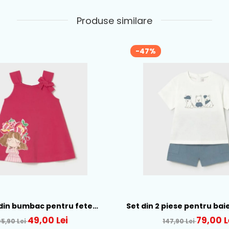
Produse similare
-47%
din bumbac pentru fete
Set din 2 piese pentru bai
ral, Rosu - 1930-069
Alb-Albastru - 166
49,00 Lei
79,00 L
05,90 Lei
147,90 Lei