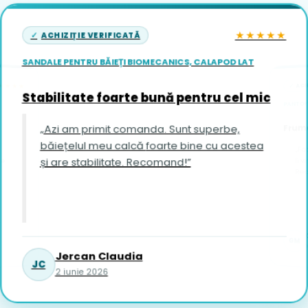
★★★★★
ACHIZIȚIE VERIFICATĂ
SANDALE PENTRU BĂIEȚI BIOMECANICS, CALAPOD LAT
ACH
★★★★
Stabilitate foarte bună pentru cel mic
PANTOFI
Frumo
„Azi am primit comanda. Sunt superbe,
băiețelul meu calcă foarte bine cu acestea
„Fo
și are stabilitate. Recomand!”
îi vin foar
Re
GM
1
Jercan Claudia
JC
2 iunie 2026