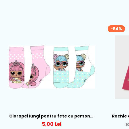
-54%
Ciorapei lungi pentru fete cu personaj
Rochie 
LOL - 52-34-315
Mayo
5,00 Lei
1