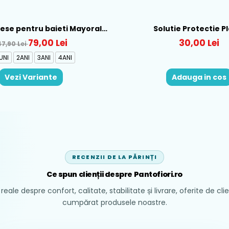
piese pentru baieti Mayoral,
Solutie Protectie P
b-Albastru - 1665-31
79,00 Lei
30,00 Lei
47,90 Lei
UNI
2ANI
3ANI
4ANI
Vezi Variante
Adauga in cos
RECENZII DE LA PĂRINȚI
Ce spun clienții despre Pantofiori.ro
reale despre confort, calitate, stabilitate și livrare, oferite de cli
cumpărat produsele noastre.