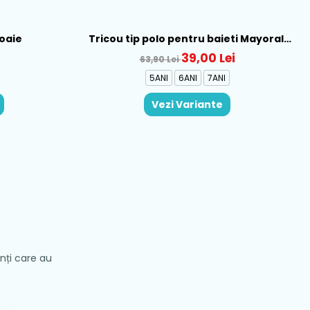
loaie
Tricou tip polo pentru baieti Mayoral,
Verde - 150-12
39,00 Lei
63,90 Lei
5ANI
6ANI
7ANI
Vezi Variante
enți care au