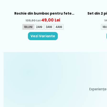
Rochie din bumbac pentru fete
Set din 2 
Mayoral, Rosu - 1930-069
Al
49,00 Lei
105,90 Lei
1
18LUNI
2ANI
3ANI
4ANI
18L
Vezi Variante
Experiențe 