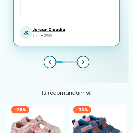
Jercan Claudia
JC
2 iunie 2026
Iti recomandam si:
-38%
-30%