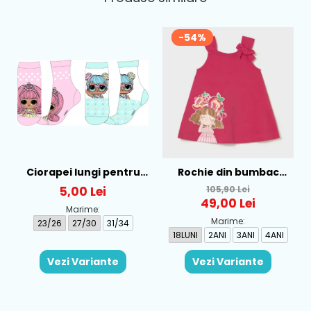
-54%
Ciorapei lungi pentru
Rochie din bumbac
fete cu personaj LOL -
pentru fete Mayoral,
5,00 Lei
105,90 Lei
52-34-315
Rosu - 1930-069
49,00 Lei
Marime:
Marime:
23/26
27/30
31/34
18LUNI
2ANI
3ANI
4ANI
Vezi Variante
Vezi Variante