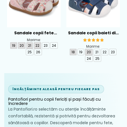
Sandale copii fete
Sandale copii baieti din
calapod lat din textil
piele Biomecanics,
Marime:
Biomecanics, Roz -
Albastru - 262124-A556
19
20
21
22
23
24
Marime:
262193-A103
25
26
18
19
20
21
22
23
24
25
ÎNCĂLȚĂMINTE ALEASĂ PENTRU FIECARE PAS
Pantofiori pentru copii fericiți și pași făcuți cu
încredere
La Pantofiori.ro selectăm cu atenție încălțăminte
confortabilă, rezistentă și potrivită pentru dezvoltarea
sănătoasă a copiilor. Descoperă modele pentru fete,