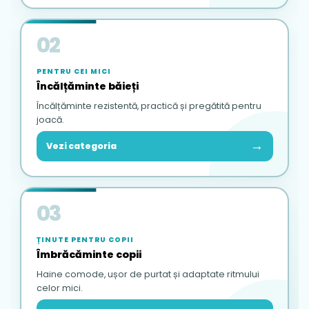
02
PENTRU CEI MICI
Încălțăminte băieți
Încălțăminte rezistentă, practică și pregătită pentru
joacă.
→
Vezi categoria
03
ȚINUTE PENTRU COPII
Îmbrăcăminte copii
Haine comode, ușor de purtat și adaptate ritmului
celor mici.