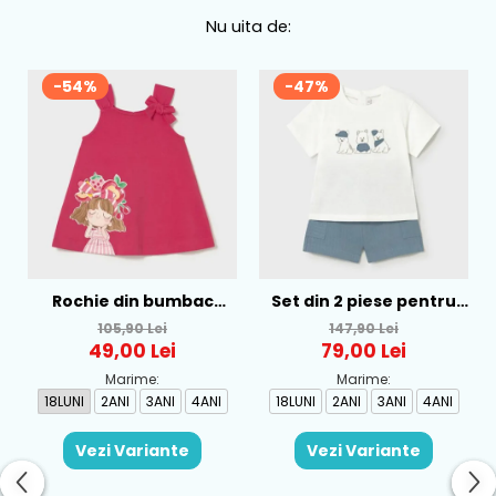
Nu uita de:
-54%
-47%
Rochie din bumbac
Set din 2 piese pentru
pentru fete Mayoral,
baieti Mayoral, Alb-
105,90 Lei
147,90 Lei
Rosu - 1930-069
Albastru - 1665-31
49,00 Lei
79,00 Lei
Marime:
Marime:
18LUNI
2ANI
3ANI
4ANI
18LUNI
2ANI
3ANI
4ANI
Vezi Variante
Vezi Variante