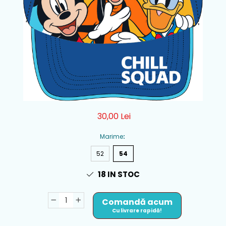
30,00 Lei
Marime
:
52
54
18
IN STOC
Comandă acum
Cu livrare rapidă!