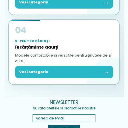
→
Vezi categoria
04
ȘI PENTRU PĂRINȚI
Încălțăminte adulți
Modele confortabile și versatile pentru ținutele de zi
cu zi.
→
Vezi categoria
NEWSLETTER
Nu rata ofertele si promotiile noastre