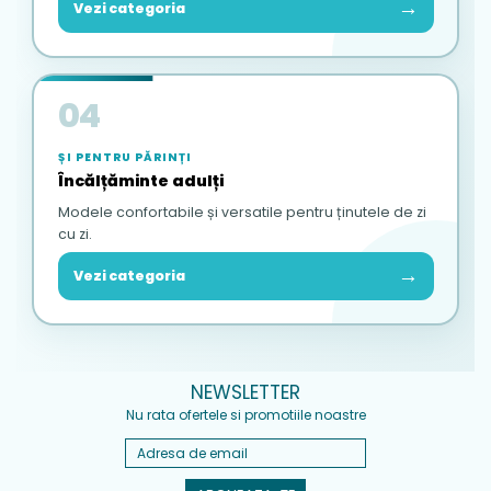
→
Vezi categoria
04
ȘI PENTRU PĂRINȚI
Încălțăminte adulți
Modele confortabile și versatile pentru ținutele de zi
cu zi.
→
Vezi categoria
NEWSLETTER
Nu rata ofertele si promotiile noastre