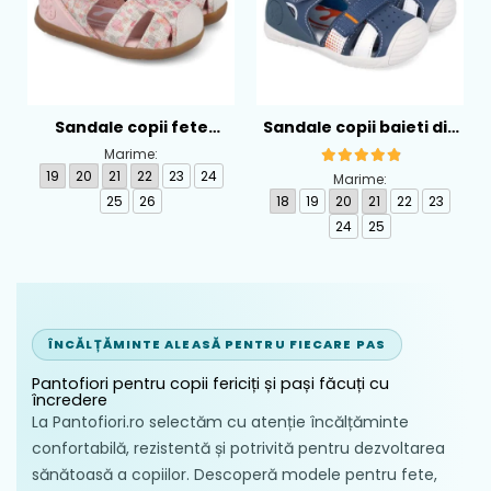
Sandale copii fete
Sandale copii baieti din
calapod lat din textil
piele Biomecanics,
Marime:
Biomecanics, Roz -
Albastru - 262124-A556
19
20
21
22
23
24
Marime:
262193-A103
25
26
18
19
20
21
22
23
24
25
ÎNCĂLȚĂMINTE ALEASĂ PENTRU FIECARE PAS
Pantofiori pentru copii fericiți și pași făcuți cu
încredere
La Pantofiori.ro selectăm cu atenție încălțăminte
confortabilă, rezistentă și potrivită pentru dezvoltarea
sănătoasă a copiilor. Descoperă modele pentru fete,