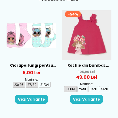
-54%
Ciorapei lungi pentru
Rochie din bumbac
fete cu personaj LOL -
pentru fete Mayoral,
5,00 Lei
105,90 Lei
52-34-315
Rosu - 1930-069
49,00 Lei
Marime:
Marime:
23/26
27/30
31/34
18LUNI
2ANI
3ANI
4ANI
Vezi Variante
Vezi Variante