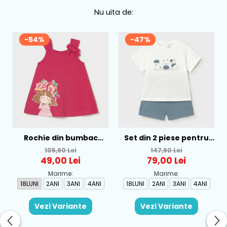
Nu uita de:
-54%
-47%
Rochie din bumbac
Set din 2 piese pentru
pentru fete Mayoral,
baieti Mayoral, Alb-
105,90 Lei
147,90 Lei
Rosu - 1930-069
Albastru - 1665-31
49,00 Lei
79,00 Lei
Marime:
Marime:
18LUNI
2ANI
3ANI
4ANI
18LUNI
2ANI
3ANI
4ANI
Vezi Variante
Vezi Variante