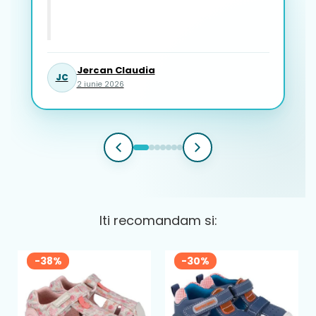
Jercan Claudia
JC
2 iunie 2026
Iti recomandam si:
-38%
-30%