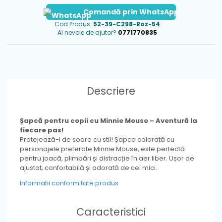
Comandă prin WhatsApp
Cod Produs:
52-39-C298-Roz-54
Ai nevoie de ajutor?
0771770835
Descriere
Ș
apcă pentru copii cu Minnie Mouse – Aventură la
fiecare pas!
Protejează-l de soare cu stil! Șapca colorată cu
personajele preferate Minnie Mouse, este perfectă
pentru joacă, plimbări și distracție în aer liber. Ușor de
ajustat, confortabilă și adorată de cei mici.
Informatii conformitate produs
Caracteristici