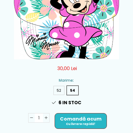
30,00 Lei
Marime
:
52
54
6
IN STOC
Comandă acum
Cu livrare rapidă!