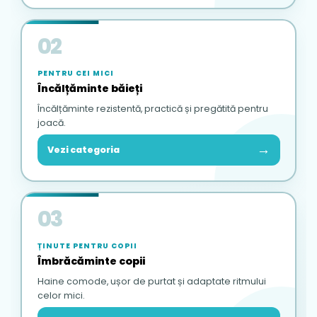
02
PENTRU CEI MICI
Încălțăminte băieți
Încălțăminte rezistentă, practică și pregătită pentru
joacă.
→
Vezi categoria
03
ȚINUTE PENTRU COPII
Îmbrăcăminte copii
Haine comode, ușor de purtat și adaptate ritmului
celor mici.