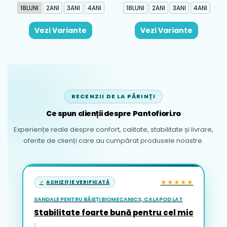
18LUNI
2ANI
3ANI
4ANI
18LUNI
2ANI
3ANI
4ANI
Vezi Variante
Vezi Variante
RECENZII DE LA PĂRINȚI
Ce spun clienții despre Pantofiori.ro
Experiențe reale despre confort, calitate, stabilitate și livrare,
oferite de clienți care au cumpărat produsele noastre.
★★★★★
ACHIZIȚIE VERIFICATĂ
SANDALE PENTRU BĂIEȚI BIOMECANICS, CALAPOD LAT
Stabilitate foarte bună pentru cel mic