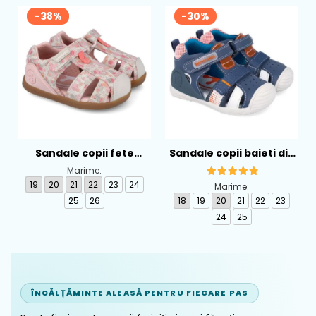
-38%
-30%
Sandale copii fete
Sandale copii baieti din
calapod lat din textil
piele Biomecanics,
Marime:
Biomecanics, Roz -
Albastru - 262124-A556
19
20
21
22
23
24
Marime:
262193-A103
25
26
18
19
20
21
22
23
24
25
ÎNCĂLȚĂMINTE ALEASĂ PENTRU FIECARE PAS