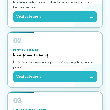
Modele confortabile, colorate și potrivite pentru
fiecare sezon.
→
Vezi categoria
02
PENTRU CEI MICI
Încălțăminte băieți
Încălțăminte rezistentă, practică și pregătită pentru
joacă.
→
Vezi categoria
03
ȚINUTE PENTRU COPII