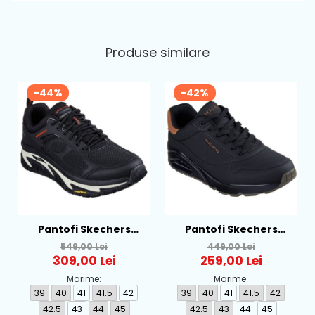
Produse similare
-44%
-42%
Pantofi Skechers
Pantofi Skechers
Sneakers ArchFit Road
Sneakers Uno - Suited
549,00 Lei
449,00 Lei
Walker, Negru - 237333
On Air, Negru - 183004-
309,00 Lei
259,00 Lei
BBK
Marime:
Marime:
39
40
41
41.5
42
39
40
41
41.5
42
42.5
43
44
45
42.5
43
44
45