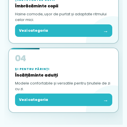
Îmbrăcăminte copii
Haine comode, ușor de purtat și adaptate ritmului
celor mici.
→
Vezi categoria
04
ȘI PENTRU PĂRINȚI
Încălțăminte adulți
Modele confortabile și versatile pentru ținutele de zi
cu zi.
→
Vezi categoria