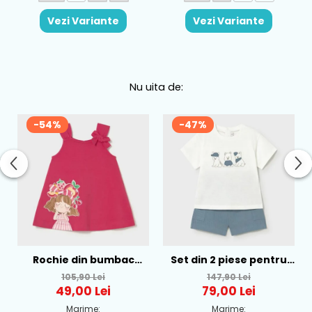
Vezi Variante
Vezi Variante
Nu uita de:
-54%
-47%
Rochie din bumbac
Set din 2 piese pentru
pentru fete Mayoral,
baieti Mayoral, Alb-
105,90 Lei
147,90 Lei
Rosu - 1930-069
Albastru - 1665-31
49,00 Lei
79,00 Lei
Marime:
Marime: