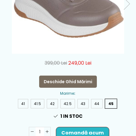
399,00 Lei
249,00 Lei
Deschide Ghid Mărimi
Marime
:
41
41.5
42
42.5
43
44
45
1
IN STOC
Comandă acum