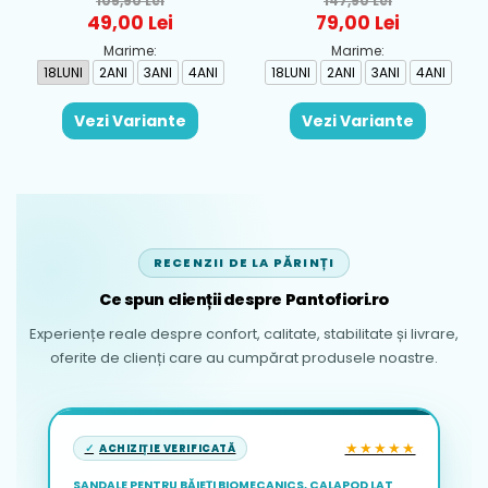
105,90 Lei
147,90 Lei
Rosu - 1930-069
Albastru - 1665-31
49,00 Lei
79,00 Lei
piele ecologică cu o lavetă umedă și puțin
săpun neutru.
Marime:
Marime:
18LUNI
2ANI
3ANI
4ANI
18LUNI
2ANI
3ANI
4ANI
Talpa exterioară se poate curăța folosind o
perie moale și apă călduță.
Vezi Variante
Vezi Variante
Nu spălați pantofii la mașina de spălat rufe
și nu folosiți înălbitori.
Uscați natural la temperatura camerei,
feriți de surse directe de căldură sau de
razele solare puternice.
RECENZII DE LA PĂRINȚI
Ce spun clienții despre Pantofiori.ro
Experiențe reale despre confort, calitate, stabilitate și livrare,
oferite de clienți care au cumpărat produsele noastre.
★★★★★
ACHIZIȚIE VERIFICATĂ
SANDALE PENTRU BĂIEȚI BIOMECANICS, CALAPOD LAT