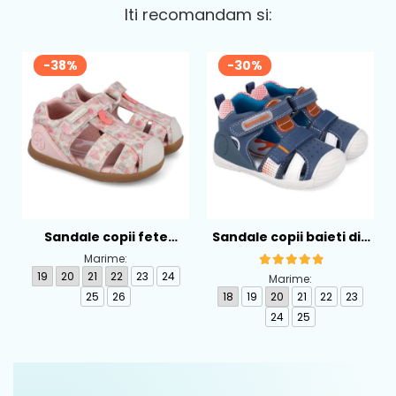
Iti recomandam si:
-38%
-30%
Sandale copii fete
Sandale copii baieti din
calapod lat din textil
piele Biomecanics,
Marime:
Biomecanics, Roz -
Albastru - 262124-A556
19
20
21
22
23
24
Marime:
262193-A103
25
26
18
19
20
21
22
23
24
25