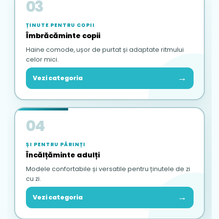
03
ȚINUTE PENTRU COPII
Îmbrăcăminte copii
Haine comode, ușor de purtat și adaptate ritmului
celor mici.
→
Vezi categoria
04
ȘI PENTRU PĂRINȚI
Încălțăminte adulți
Modele confortabile și versatile pentru ținutele de zi
cu zi.
→
Vezi categoria