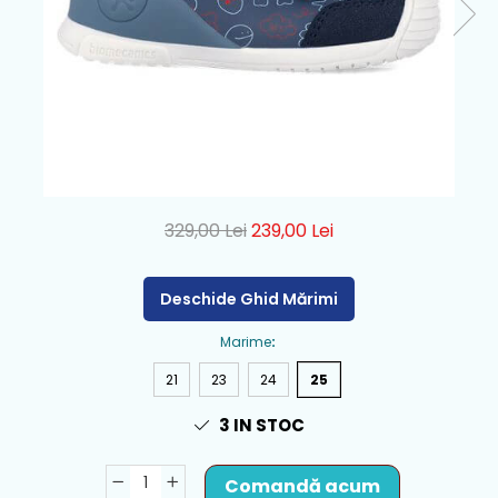
329,00 Lei
239,00 Lei
Deschide Ghid Mărimi
Marime
:
21
23
24
25
3
IN STOC
Comandă acum