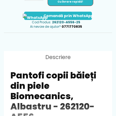
Cu livrare rapidă!
Comandă prin WhatsApp
Cod Produs:
262120-A556-25
Ai nevoie de ajutor?
0771770835
Descriere
Pantofi copii băieți
din piele
Biomecanics,
Albastru - 262120-