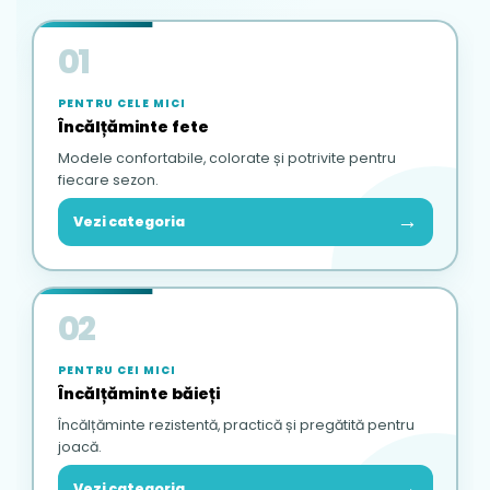
01
PENTRU CELE MICI
Încălțăminte fete
Modele confortabile, colorate și potrivite pentru
fiecare sezon.
→
Vezi categoria
02
PENTRU CEI MICI
Încălțăminte băieți
Încălțăminte rezistentă, practică și pregătită pentru
joacă.
→
Vezi categoria