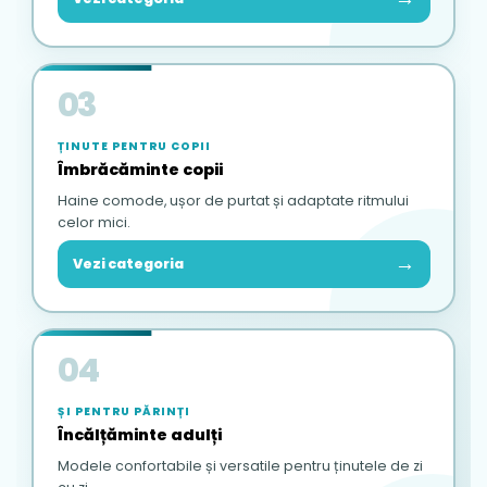
03
ȚINUTE PENTRU COPII
Îmbrăcăminte copii
Haine comode, ușor de purtat și adaptate ritmului
celor mici.
→
Vezi categoria
04
ȘI PENTRU PĂRINȚI
Încălțăminte adulți
Modele confortabile și versatile pentru ținutele de zi