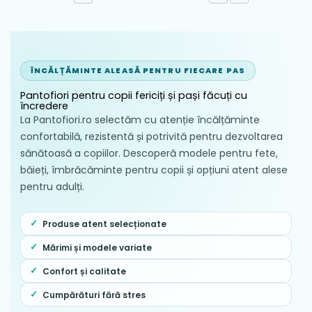
Uscarea se face natural, la temperatura
camerei, într-un spațiu ferit de acțiunea
directă a razelor de soare sau a surselor
artificiale de căldură (calorifere,
ÎNCĂLȚĂMINTE ALEASĂ PENTRU FIECARE PAS
aeroterme).
Pantofiori pentru copii fericiți și pași făcuți cu
Se recomandă scoaterea ocazională a
încredere
La Pantofiori.ro selectăm cu atenție încălțăminte
branțului detașabil pentru a facilita
confortabilă, rezistentă și potrivită pentru dezvoltarea
aerisirea completă a pantofului.
sănătoasă a copiilor. Descoperă modele pentru fete,
băieți, îmbrăcăminte pentru copii și opțiuni atent alese
pentru adulți.
Produse atent selecționate
Mărimi și modele variate
Confort și calitate
Cumpărături fără stres