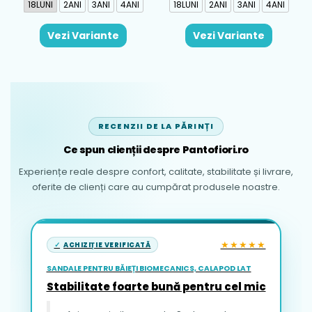
18LUNI
2ANI
3ANI
4ANI
18LUNI
2ANI
3ANI
4ANI
Vezi Variante
Vezi Variante
RECENZII DE LA PĂRINȚI
Ce spun clienții despre Pantofiori.ro
Experiențe reale despre confort, calitate, stabilitate și livrare,
oferite de clienți care au cumpărat produsele noastre.
★★★★★
ACHIZIȚIE VERIFICATĂ
SANDALE PENTRU BĂIEȚI BIOMECANICS, CALAPOD LAT
Stabilitate foarte bună pentru cel mic