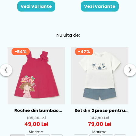
Vezi Variante
Vezi Variante
Nu uita de:
-54%
-47%
Rochie din bumbac
Set din 2 piese pentru
pentru fete Mayoral,
baieti Mayoral, Alb-
105,90 Lei
147,90 Lei
Rosu - 1930-069
Albastru - 1665-31
49,00 Lei
79,00 Lei
Marime:
Marime: