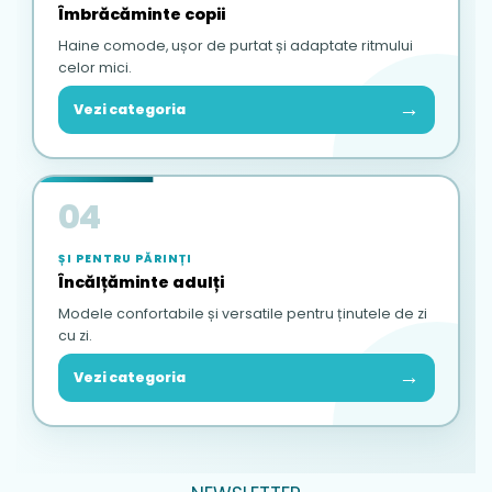
Îmbrăcăminte copii
Haine comode, ușor de purtat și adaptate ritmului
celor mici.
→
Vezi categoria
04
ȘI PENTRU PĂRINȚI
Încălțăminte adulți
Modele confortabile și versatile pentru ținutele de zi
cu zi.
→
Vezi categoria