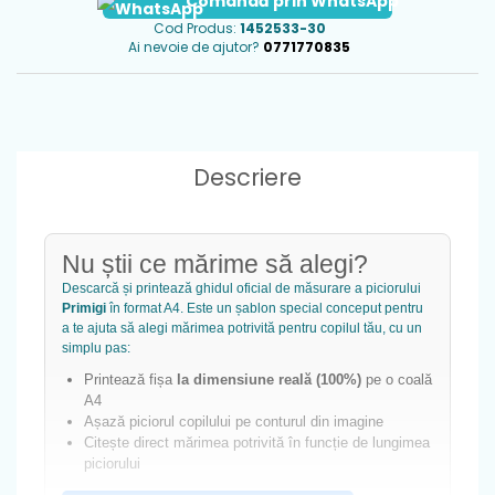
Comandă prin WhatsApp
Cod Produs:
1452533-30
Ai nevoie de ajutor?
0771770835
Descriere
Nu știi ce mărime să alegi?
Descarcă și printează ghidul oficial de măsurare a piciorului
Primigi
în format A4. Este un șablon special conceput pentru
a te ajuta să alegi mărimea potrivită pentru copilul tău, cu un
simplu pas:
Printează fișa
la dimensiune reală (100%)
pe o coală
A4
Așază piciorul copilului pe conturul din imagine
Citește direct mărimea potrivită în funcție de lungimea
piciorului