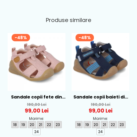
Produse similare
-48%
-48%
Sandale copii fete din
Sandale copii baieti din
textil Biomecanics, Roz -
textil Biomecanics,
190,00 Lei
190,00 Lei
252181-B032
Albastru - 252175-A089
99,00 Lei
99,00 Lei
Marime:
Marime:
18
19
20
21
22
23
18
19
20
21
22
23
24
24