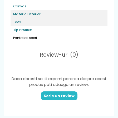
Canvas
Varf
: inchis
Material interior:
Sistem de inchidere
: 2 benzi velcro pentru
Textil
o fixare optima si incaltare usoara
Tip Produs:
Brant
: detasabil din piele naturala
Pantofiori sport
Review-uri
(0)
Daca doresti sa iti exprimi parerea despre acest
produs poti adauga un review.
Scrie un review