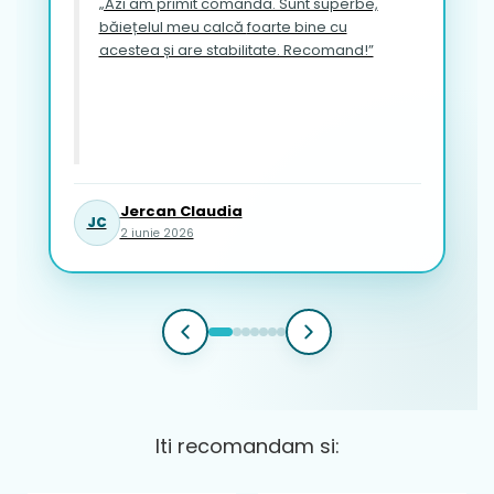
„Azi am primit comanda. Sunt superbe,
băiețelul meu calcă foarte bine cu
acestea și are stabilitate. Recomand!”
Jercan Claudia
JC
2 iunie 2026
Iti recomandam si: