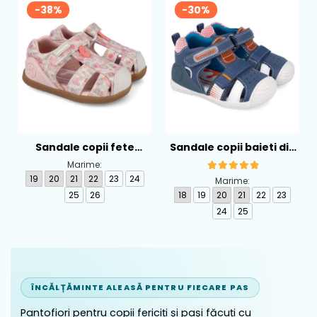
-38%
-30%
Sandale copii fete
Sandale copii baieti din
calapod lat din textil
piele Biomecanics,
Marime:
Biomecanics, Roz -
Albastru - 262124-A556
19
20
21
22
23
24
Marime:
262193-A103
25
26
18
19
20
21
22
23
24
25
ÎNCĂLȚĂMINTE ALEASĂ PENTRU FIECARE PAS
Pantofiori pentru copii fericiți și pași făcuți cu