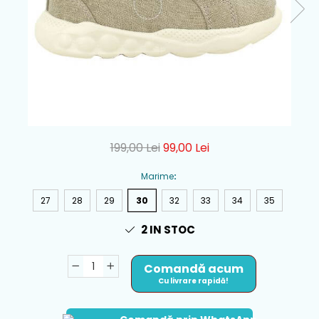
199,00 Lei
99,00 Lei
Marime
:
27
28
29
30
32
33
34
35
2
IN STOC
Comandă acum
Cu livrare rapidă!