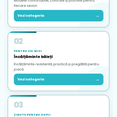
Modele confortabile, colorate și potrivite pentru
fiecare sezon.
→
Vezi categoria
02
PENTRU CEI MICI
Încălțăminte băieți
Încălțăminte rezistentă, practică și pregătită pentru
joacă.
→
Vezi categoria
03
ȚINUTE PENTRU COPII