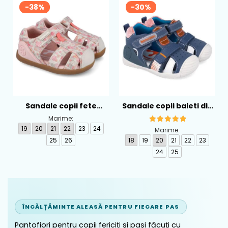
-38%
-30%
Sandale copii fete
Sandale copii baieti din
calapod lat din textil
piele Biomecanics,
Marime:
Biomecanics, Roz -
Albastru - 262124-A556
19
20
21
22
23
24
Marime:
262193-A103
25
26
18
19
20
21
22
23
24
25
ÎNCĂLȚĂMINTE ALEASĂ PENTRU FIECARE PAS
Pantofiori pentru copii fericiți și pași făcuți cu