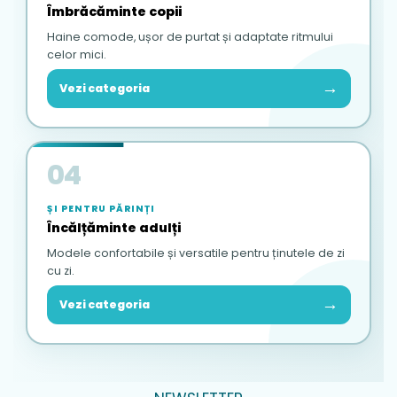
Îmbrăcăminte copii
Haine comode, ușor de purtat și adaptate ritmului
celor mici.
→
Vezi categoria
04
ȘI PENTRU PĂRINȚI
Încălțăminte adulți
Modele confortabile și versatile pentru ținutele de zi
cu zi.
→
Vezi categoria