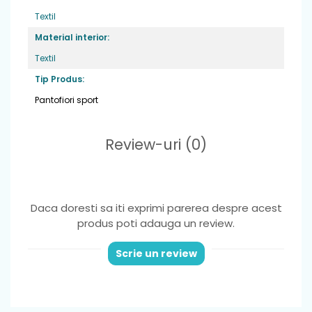
Textil
Varf
: inchis
Material interior:
Sistem de inchidere
: 1 banda velcro pentru
Textil
o fixare optima si incaltare usoara
Tip Produs:
Brant
: detasabil din piele naturala
Pantofiori sport
Review-uri
(0)
Daca doresti sa iti exprimi parerea despre acest
produs poti adauga un review.
Scrie un review