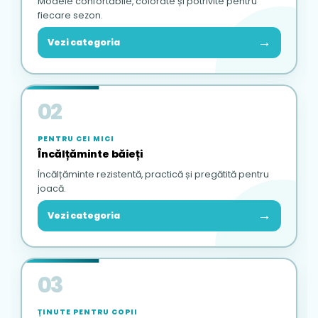
Modele confortabile, colorate și potrivite pentru
fiecare sezon.
→
Vezi categoria
02
PENTRU CEI MICI
Încălțăminte băieți
Încălțăminte rezistentă, practică și pregătită pentru
joacă.
→
Vezi categoria
03
ȚINUTE PENTRU COPII