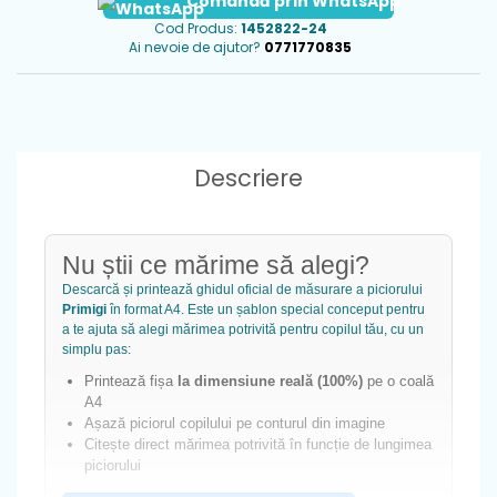
Comandă prin WhatsApp
Cod Produs:
1452822-24
Ai nevoie de ajutor?
0771770835
Descriere
Nu știi ce mărime să alegi?
Descarcă și printează ghidul oficial de măsurare a piciorului
Primigi
în format A4. Este un șablon special conceput pentru
a te ajuta să alegi mărimea potrivită pentru copilul tău, cu un
simplu pas:
Printează fișa
la dimensiune reală (100%)
pe o coală
A4
Așază piciorul copilului pe conturul din imagine
Citește direct mărimea potrivită în funcție de lungimea
piciorului