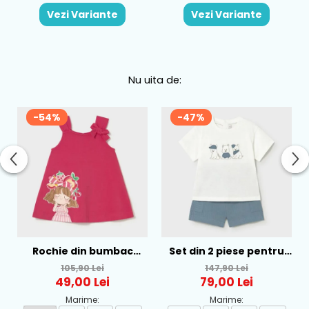
Vezi Variante
Vezi Variante
Nu uita de:
-54%
-47%
Rochie din bumbac
Set din 2 piese pentru
pentru fete Mayoral,
baieti Mayoral, Alb-
105,90 Lei
147,90 Lei
Rosu - 1930-069
Albastru - 1665-31
49,00 Lei
79,00 Lei
Marime:
Marime: