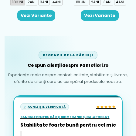
18LUNI
2ANI
3ANI
4ANI
18LUNI
2ANI
3ANI
4ANI
Vezi Variante
Vezi Variante
RECENZII DE LA PĂRINȚI
Ce spun clienții despre Pantofiori.ro
Experiențe reale despre confort, calitate, stabilitate și livrare,
oferite de clienți care au cumpărat produsele noastre.
★★★★★
ACHIZIȚIE VERIFICATĂ
SANDALE PENTRU BĂIEȚI BIOMECANICS, CALAPOD LAT
Stabilitate foarte bună pentru cel mic