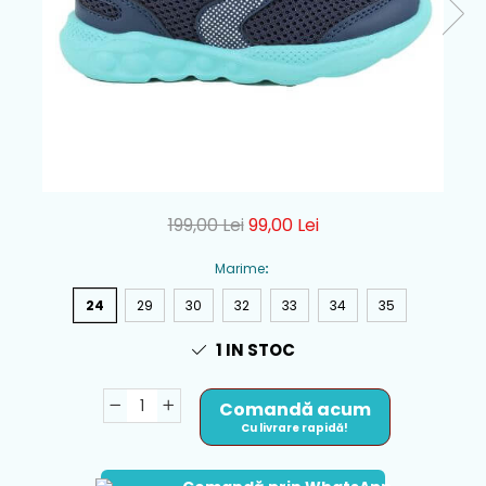
199,00 Lei
99,00 Lei
Marime
:
24
29
30
32
33
34
35
1
IN STOC
Comandă acum
Cu livrare rapidă!