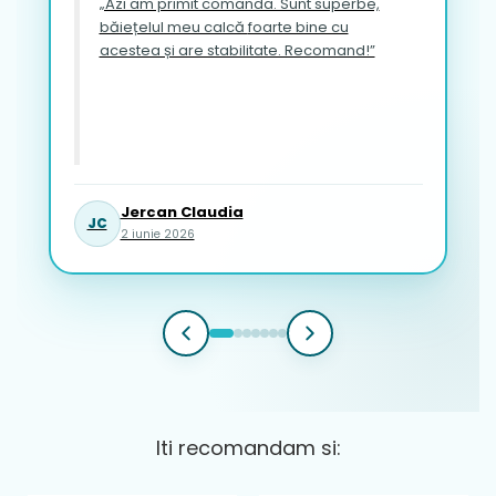
„Azi am primit comanda. Sunt superbe,
băiețelul meu calcă foarte bine cu
acestea și are stabilitate. Recomand!”
Jercan Claudia
JC
2 iunie 2026
Iti recomandam si: