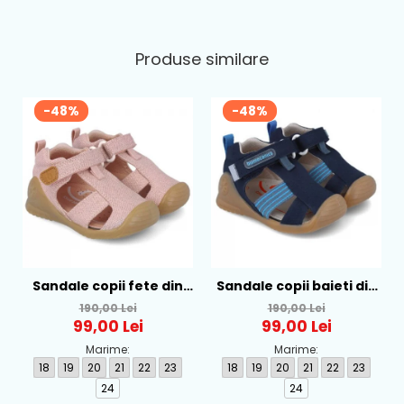
Produse similare
-48%
-48%
Sandale copii fete din
Sandale copii baieti din
textil Biomecanics, Roz -
textil Biomecanics,
190,00 Lei
190,00 Lei
252181-B032
Albastru - 252175-A089
99,00 Lei
99,00 Lei
Marime:
Marime:
18
19
20
21
22
23
18
19
20
21
22
23
24
24