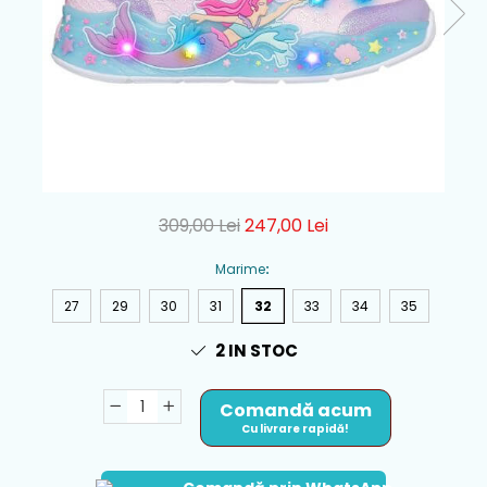
309,00 Lei
247,00 Lei
Marime
:
27
29
30
31
32
33
34
35
2
IN STOC
Comandă acum
Cu livrare rapidă!