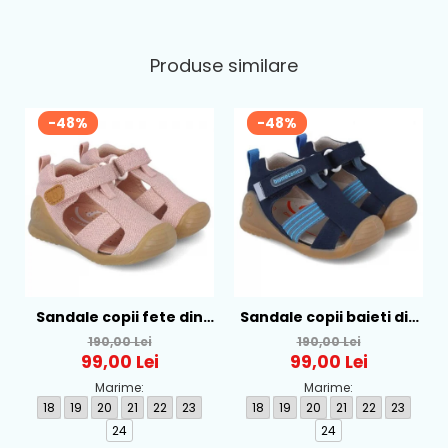
Produse similare
-48%
-48%
Sandale copii fete din
Sandale copii baieti din
textil Biomecanics, Roz -
textil Biomecanics,
190,00 Lei
190,00 Lei
252181-B032
Albastru - 252175-A089
99,00 Lei
99,00 Lei
Marime:
Marime:
18
19
20
21
22
23
18
19
20
21
22
23
24
24