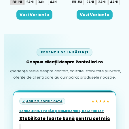
18LUNI
2ANI
3ANI
4ANI
18LUNI
2ANI
3ANI
4ANI
Vezi Variante
Vezi Variante
RECENZII DE LA PĂRINȚI
Ce spun clienții despre Pantofiori.ro
Experiențe reale despre confort, calitate, stabilitate și livrare,
oferite de clienți care au cumpărat produsele noastre.
★★★★★
ACHIZIȚIE VERIFICATĂ
SANDALE PENTRU BĂIEȚI BIOMECANICS, CALAPOD LAT
Stabilitate foarte bună pentru cel mic