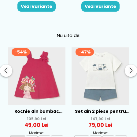
Vezi Variante
Vezi Variante
Nu uita de:
-54%
-47%
Rochie din bumbac
Set din 2 piese pentru
pentru fete Mayoral,
baieti Mayoral, Alb-
105,90 Lei
147,90 Lei
Rosu - 1930-069
Albastru - 1665-31
49,00 Lei
79,00 Lei
Marime:
Marime: