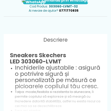
Comandă prin WhatsApp
Cod Produs:
303060-LVMT-32
Ai nevoie de ajutor?
0771770835
Descriere
Sneakers Skechers
LED 303060-LVMT
Inchiderile ajustabile : asigură
o potrivire sigură și
personalizată pe măsură ce
picioarele copilului tău cresc.
Talpa: moale,flexibila si rezistenta la alunecare, îi
permite copilului să exploreze și să meargă cu
încredere datorită stabilității, astfel nu exista riscul ca
cei mici sa se dezechilibreze.
Fara arc plantar