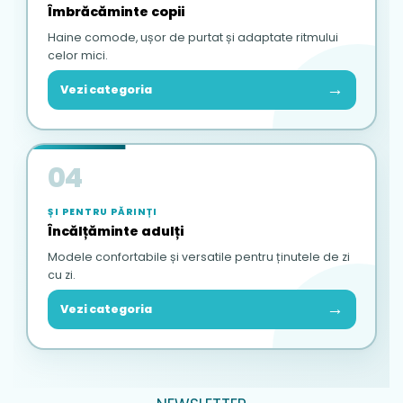
Îmbrăcăminte copii
Haine comode, ușor de purtat și adaptate ritmului
celor mici.
→
Vezi categoria
04
ȘI PENTRU PĂRINȚI
Încălțăminte adulți
Modele confortabile și versatile pentru ținutele de zi
cu zi.
→
Vezi categoria