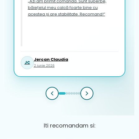
„Azi am primit comanda. Sunt superbe,
băiețelul meu calcă foarte bine cu
acestea și are stabilitate. Recomand!”
Jercan Claudia
JC
2 iunie 2026
Iti recomandam si: