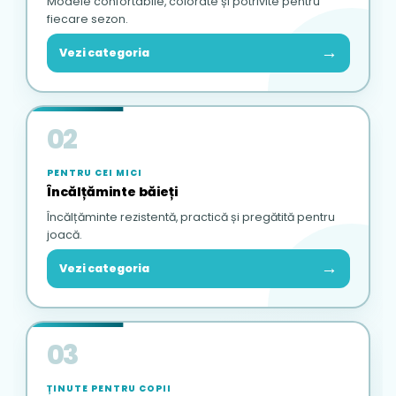
Modele confortabile, colorate și potrivite pentru
fiecare sezon.
→
Vezi categoria
02
PENTRU CEI MICI
Încălțăminte băieți
Încălțăminte rezistentă, practică și pregătită pentru
joacă.
→
Vezi categoria
03
ȚINUTE PENTRU COPII