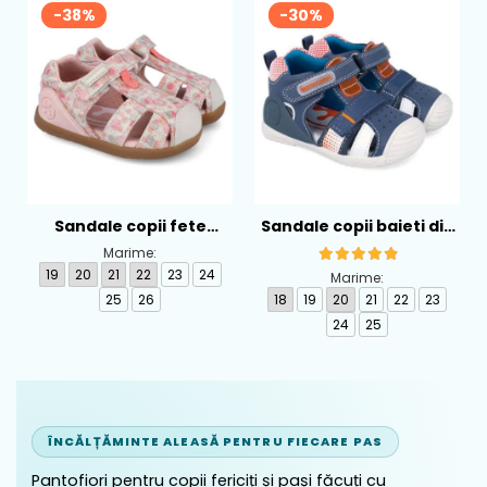
-38%
-30%
Sandale copii fete
Sandale copii baieti din
calapod lat din textil
piele Biomecanics,
Marime:
Biomecanics, Roz -
Albastru - 262124-A556
19
20
21
22
23
24
Marime:
262193-A103
25
26
18
19
20
21
22
23
24
25
ÎNCĂLȚĂMINTE ALEASĂ PENTRU FIECARE PAS
Pantofiori pentru copii fericiți și pași făcuți cu