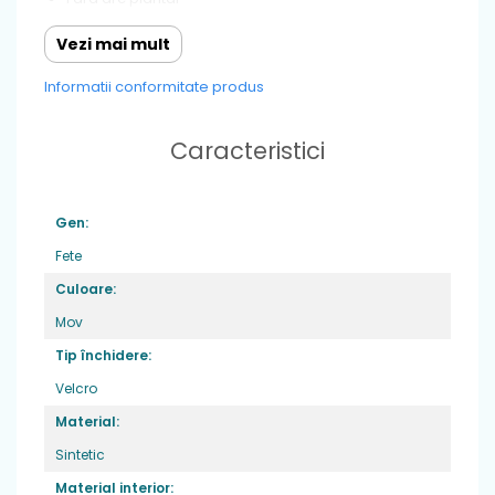
Material: textil
Greutate: foarte usori ,potriviti pentru picior normal
Vezi mai mult
sau lat
Varf: inchis
Informatii conformitate produs
Sistem de inchidere: 1 banda velcro
Caracteristici
Gen:
Fete
Culoare:
Mov
Tip închidere:
Velcro
Material:
Sintetic
Material interior: