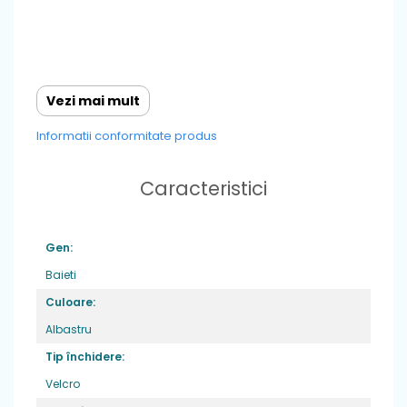
Vezi mai mult
Informatii conformitate produs
Caracteristici
Gen:
Baieti
Culoare:
Albastru
Caracteristici
: cu un design in continua
Tip închidere:
imbunatatire,incaltamintea de inalta
calitate, ne asigura ca cei mici dezvolta un
Velcro
mers sanatos si natural si se bucura de