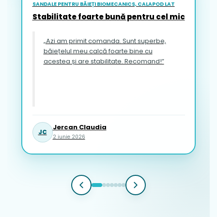
SANDALE PENTRU BĂIEȚI BIOMECANICS, CALAPOD LAT
Stabilitate foarte bună pentru cel mic
„Azi am primit comanda. Sunt superbe,
băiețelul meu calcă foarte bine cu
acestea și are stabilitate. Recomand!”
Jercan Claudia
JC
2 iunie 2026