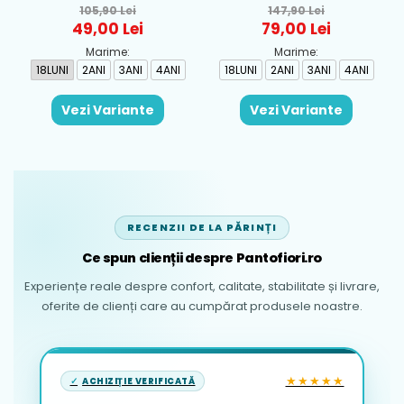
pentru fete Mayoral,
baieti Mayoral, Alb-
105,90 Lei
147,90 Lei
Rosu - 1930-069
Albastru - 1665-31
49,00 Lei
79,00 Lei
Marime:
Marime:
18LUNI
2ANI
3ANI
4ANI
18LUNI
2ANI
3ANI
4ANI
Vezi Variante
Vezi Variante
RECENZII DE LA PĂRINȚI
Ce spun clienții despre Pantofiori.ro
Experiențe reale despre confort, calitate, stabilitate și livrare,
oferite de clienți care au cumpărat produsele noastre.
★★★★★
ACHIZIȚIE VERIFICATĂ