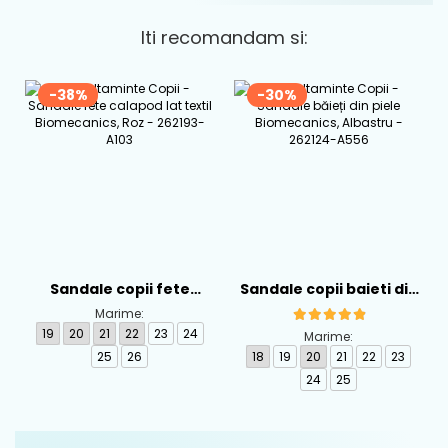
Iti recomandam si:
-38%
-30%
Sandale copii fete
Sandale copii baieti din
calapod lat din textil
piele Biomecanics,
Marime:
Biomecanics, Roz -
Albastru - 262124-A556
19
20
21
22
23
24
Marime:
262193-A103
25
26
18
19
20
21
22
23
24
25