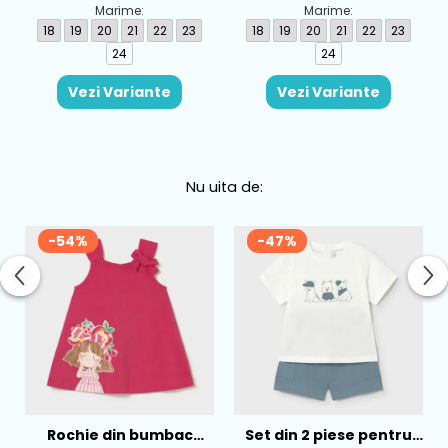
Marime:
Marime:
18
19
20
21
22
23
18
19
20
21
22
23
24
24
Vezi Variante
Vezi Variante
Nu uita de:
-54%
-47%
Rochie din bumbac
Set din 2 piese pentru