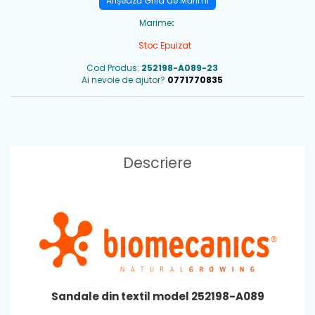
Afișează Grila de Mărimi
Marime
:
Stoc Epuizat
Cod Produs:
252198-A089-23
Ai nevoie de ajutor?
0771770835
Descriere
Sandale din textil model 252198-A089