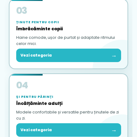
03
ȚINUTE PENTRU COPII
Îmbrăcăminte copii
Haine comode, ușor de purtat și adaptate ritmului
celor mici.
→
Vezi categoria
04
ȘI PENTRU PĂRINȚI
Încălțăminte adulți
Modele confortabile și versatile pentru ținutele de zi
cu zi.
→
Vezi categoria