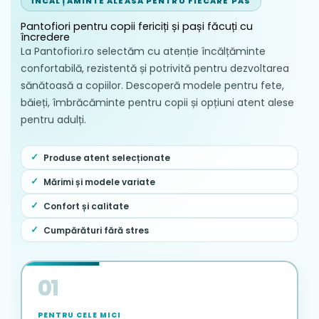
ÎNCĂLȚĂMINTE ALEASĂ PENTRU FIECARE PAS
sidefate, glitterul și adezivii tălpii.
Pantofiori pentru copii fericiți și pași făcuți cu
Uscarea se face lent, exclusiv la
încredere
temperatura camerei, într-un mediu
La Pantofiori.ro selectăm cu atenție încălțăminte
umbrit și bine aerisit, complet ferit de
confortabilă, rezistentă și potrivită pentru dezvoltarea
calorifere, razele soarelui sau alte surse
sănătoasă a copiilor. Descoperă modele pentru fete,
directe de căldură artificială.
băieți, îmbrăcăminte pentru copii și opțiuni atent alese
pentru adulți.
Se recomandă scoaterea periodică a
branțului detașabil după purtare pentru a
asigura o aerisire și o igienizare optimă a
Produse atent selecționate
interiorului.
Mărimi și modele variate
Confort și calitate
Cumpărături fără stres
01
PENTRU CELE MICI