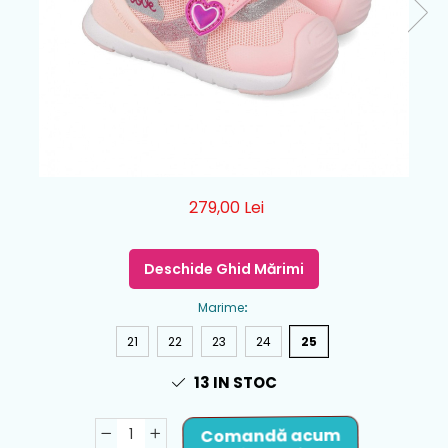
279,00 Lei
Deschide Ghid Mărimi
Marime
:
21
22
23
24
25
13
IN STOC
Comandă acum