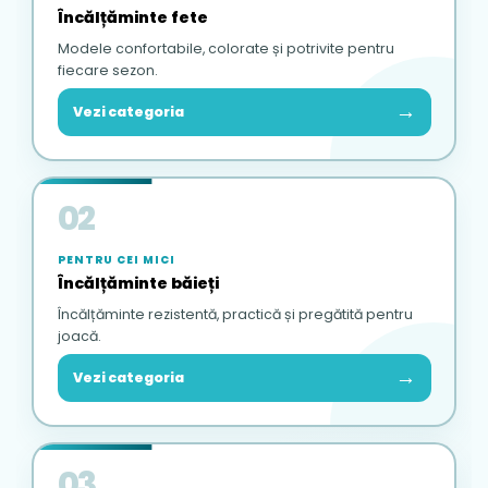
Încălțăminte fete
Modele confortabile, colorate și potrivite pentru
fiecare sezon.
→
Vezi categoria
02
PENTRU CEI MICI
Încălțăminte băieți
Încălțăminte rezistentă, practică și pregătită pentru
joacă.
→
Vezi categoria
03