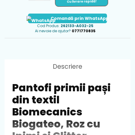
Cu livrare rapidă!
Comandă prin WhatsApp
Cod Produs:
262133-A032-25
Ai nevoie de ajutor?
0771770835
Descriere
Pantofi primii pași
din textil
Biomecanics
Biogateo, Roz cu