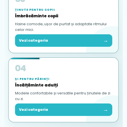
ȚINUTE PENTRU COPII
Îmbrăcăminte copii
Haine comode, ușor de purtat și adaptate ritmului
celor mici.
→
Vezi categoria
04
ȘI PENTRU PĂRINȚI
Încălțăminte adulți
Modele confortabile și versatile pentru ținutele de zi
cu zi.
→
Vezi categoria