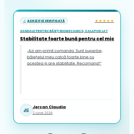
★★★★★
ACHIZIȚIE VERIFICATĂ
SANDALE PENTRU BĂIEȚI BIOMECANICS, CALAPOD LAT
Stabilitate foarte bună pentru cel mic
„Azi am primit comanda. Sunt superbe,
băiețelul meu calcă foarte bine cu
acestea și are stabilitate. Recomand!”
Jercan Claudia
JC
2 iunie 2026