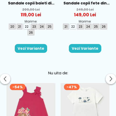
Sandale copii baieti din
Sandale copii fete din
material sintetic Geox,
material sintetic Geox,
200,00 Lei
249,00 Lei
Verde -
Lila -
119,00 Lei
149,00 Lei
B556EC_05404_CE3F4
B6517B_054GN_C8037
Marime:
Marime:
20
21
22
23
24
25
21
22
23
24
25
26
26
Vezi Variante
Vezi Variante
Nu uita de:
-54%
-47%