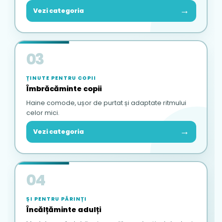
→
Vezi categoria
03
ȚINUTE PENTRU COPII
Îmbrăcăminte copii
Haine comode, ușor de purtat și adaptate ritmului
celor mici.
→
Vezi categoria
04
ȘI PENTRU PĂRINȚI
Încălțăminte adulți