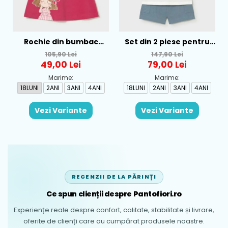
Rochie din bumbac
Set din 2 piese pentru
pentru fete Mayoral,
baieti Mayoral, Alb-
105,90 Lei
147,90 Lei
Rosu - 1930-069
Albastru - 1665-31
49,00 Lei
79,00 Lei
Marime:
Marime:
18LUNI
2ANI
3ANI
4ANI
18LUNI
2ANI
3ANI
4ANI
Vezi Variante
Vezi Variante
RECENZII DE LA PĂRINȚI
Ce spun clienții despre Pantofiori.ro
Experiențe reale despre confort, calitate, stabilitate și livrare,
oferite de clienți care au cumpărat produsele noastre.