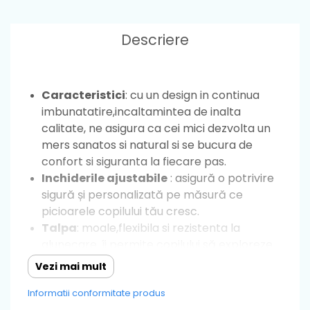
Descriere
Caracteristici
: cu un design in continua
imbunatatire,incaltamintea de inalta
calitate, ne asigura ca cei mici dezvolta un
mers sanatos si natural si se bucura de
confort si siguranta la fiecare pas.
Inchiderile ajustabile
: asigură o potrivire
sigură și personalizată pe măsură ce
picioarele copilului tău cresc.
Talpa
: moale,flexibila si rezistenta la
alunecare, îi permite copilului să exploreze
și să meargă cu încredere datorită
Vezi mai mult
stabilității, astfel nu exista riscul ca cei mici
Informatii conformitate produs
sa se dezechilibreze.