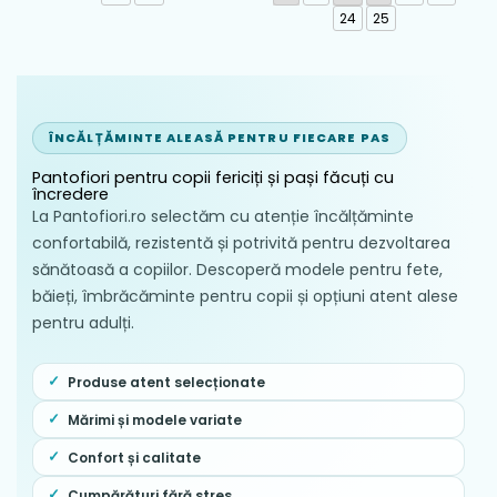
24
25
ÎNCĂLȚĂMINTE ALEASĂ PENTRU FIECARE PAS
Pantofiori pentru copii fericiți și pași făcuți cu
încredere
La Pantofiori.ro selectăm cu atenție încălțăminte
confortabilă, rezistentă și potrivită pentru dezvoltarea
sănătoasă a copiilor. Descoperă modele pentru fete,
băieți, îmbrăcăminte pentru copii și opțiuni atent alese
pentru adulți.
Produse atent selecționate
Mărimi și modele variate
Confort și calitate
Cumpărături fără stres