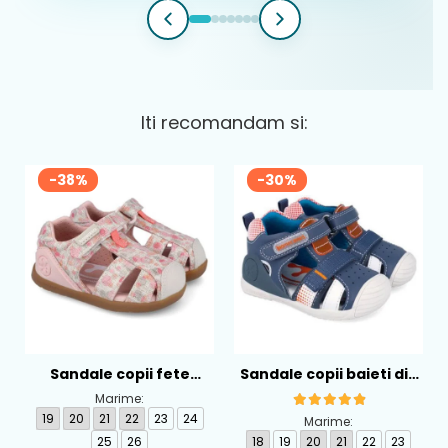
Iti recomandam si:
-38%
-30%
Sandale copii fete
Sandale copii baieti din
calapod lat din textil
piele Biomecanics,
Marime:
Biomecanics, Roz -
Albastru - 262124-A556
19
20
21
22
23
24
Marime:
262193-A103
25
26
18
19
20
21
22
23