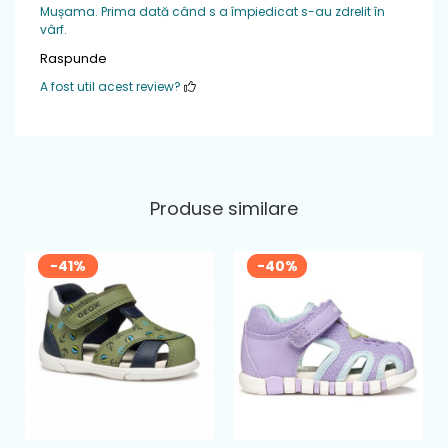
Mușama. Prima dată când s a împiedicat s-au zdrelit în
vârf.
Raspunde
A fost util acest review?
Produse similare
-41%
-40%