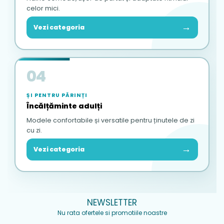
celor mici.
→
Vezi categoria
04
ȘI PENTRU PĂRINȚI
Încălțăminte adulți
Modele confortabile și versatile pentru ținutele de zi
cu zi.
→
Vezi categoria
NEWSLETTER
Nu rata ofertele si promotiile noastre