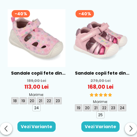
-40%
-40%
Sandale copii fete din
Sandale copii fete din
textil Biomecanics, Roz -
piele Biomecanics, Roz -
189,00 Lei
279,00 Lei
262177-A032
262109-A032
113,00 Lei
168,00 Lei
Marime:
18
19
20
21
22
23
Marime:
24
19
20
21
22
23
24
25
Vezi Variante
Vezi Variante