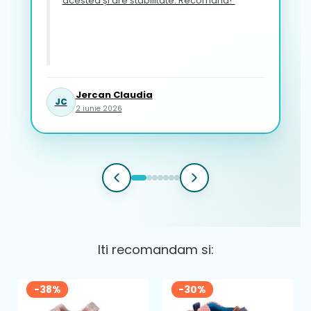
acestea și are stabilitate. Recomand!”
Jercan Claudia
JC
2 iunie 2026
Iti recomandam si:
-38%
-30%