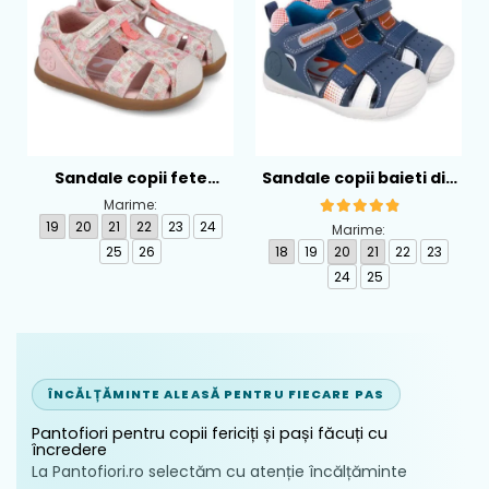
Sandale copii fete
Sandale copii baieti din
calapod lat din textil
piele Biomecanics,
Marime:
Biomecanics, Roz -
Albastru - 262124-A556
19
20
21
22
23
24
Marime:
262193-A103
25
26
18
19
20
21
22
23
24
25
ÎNCĂLȚĂMINTE ALEASĂ PENTRU FIECARE PAS
Pantofiori pentru copii fericiți și pași făcuți cu
încredere
La Pantofiori.ro selectăm cu atenție încălțăminte