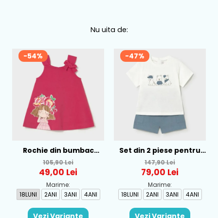
Nu uita de:
-54%
-47%
Rochie din bumbac
Set din 2 piese pentru
pentru fete Mayoral,
baieti Mayoral, Alb-
105,90 Lei
147,90 Lei
Rosu - 1930-069
Albastru - 1665-31
49,00 Lei
79,00 Lei
Marime:
Marime:
18LUNI
2ANI
3ANI
4ANI
18LUNI
2ANI
3ANI
4ANI
Vezi Variante
Vezi Variante