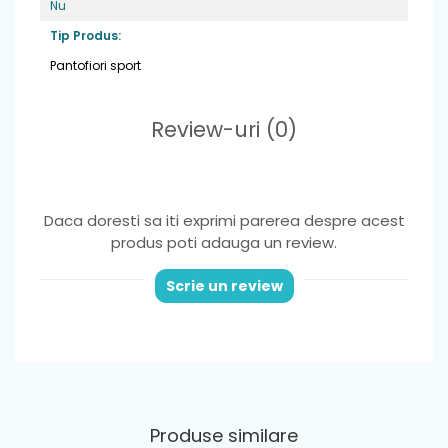
Nu
Fara arc plantar
Tip Produs:
Material
: piele naturala
Pantofiori sport
Greutate
: foarte usori ,potriviti pentru
picior normal sau lat
Review-uri
(0)
Varf
: din cauciuc, ce ofera protectie
degetelor
Sistem de inchidere
: 2 benzi velcro pentru
Daca doresti sa iti exprimi parerea despre acest
o fixare optima si incaltare usoara
produs poti adauga un review.
Brant
: detasabil din piele naturala
Scrie un review
Produse similare