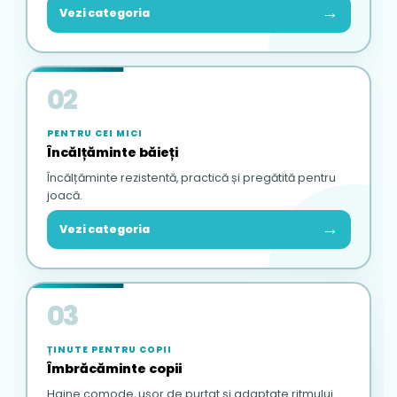
→
Vezi categoria
02
PENTRU CEI MICI
Încălțăminte băieți
Încălțăminte rezistentă, practică și pregătită pentru
joacă.
→
Vezi categoria
03
ȚINUTE PENTRU COPII
Îmbrăcăminte copii
Haine comode, ușor de purtat și adaptate ritmului