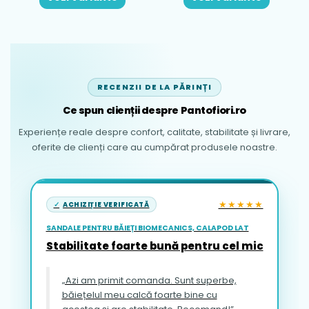
RECENZII DE LA PĂRINȚI
Ce spun clienții despre Pantofiori.ro
Experiențe reale despre confort, calitate, stabilitate și livrare,
oferite de clienți care au cumpărat produsele noastre.
★★★★★
ACHIZIȚIE VERIFICATĂ
SANDALE PENTRU BĂIEȚI BIOMECANICS, CALAPOD LAT
Stabilitate foarte bună pentru cel mic
„Azi am primit comanda. Sunt superbe,
băiețelul meu calcă foarte bine cu