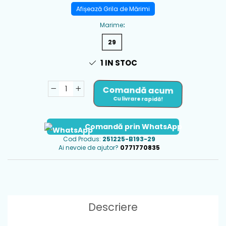
Afișează Grila de Mărimi
Marime
:
29
1
IN STOC
Comandă acum
Cu livrare rapidă!
Comandă prin WhatsApp
Cod Produs:
251225-B193-29
Ai nevoie de ajutor?
0771770835
Descriere