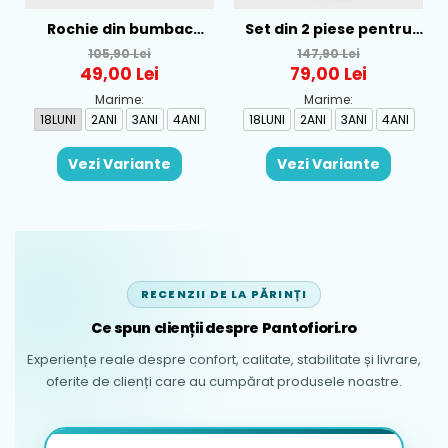
Rochie din bumbac
Set din 2 piese pentru
pentru fete Mayoral,
baieti Mayoral, Alb-
105,90 Lei
147,90 Lei
Rosu - 1930-069
Albastru - 1665-31
49,00 Lei
79,00 Lei
Marime:
Marime:
18LUNI
2ANI
3ANI
4ANI
18LUNI
2ANI
3ANI
4ANI
Vezi Variante
Vezi Variante
RECENZII DE LA PĂRINȚI
Ce spun clienții despre Pantofiori.ro
Experiențe reale despre confort, calitate, stabilitate și livrare,
oferite de clienți care au cumpărat produsele noastre.