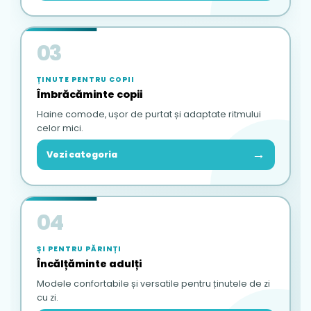
03
ȚINUTE PENTRU COPII
Îmbrăcăminte copii
Haine comode, ușor de purtat și adaptate ritmului
celor mici.
→
Vezi categoria
04
ȘI PENTRU PĂRINȚI
Încălțăminte adulți
Modele confortabile și versatile pentru ținutele de zi
cu zi.