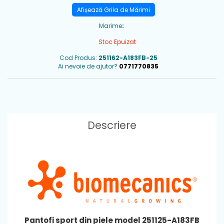
Afișează Grila de Mărimi
Marime
:
Stoc Epuizat
Cod Produs:
251162-A183FB-25
Ai nevoie de ajutor?
0771770835
Descriere
Pantofi sport din piele model 251125-A183FB