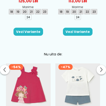
Albastru - 262186-A008
262177-A032
125,00 Lei
113,00 Lei
Marime:
Marime:
18
19
20
21
22
23
18
19
20
21
22
23
24
24
Vezi Variante
Vezi Variante
Nu uita de:
-54%
-47%