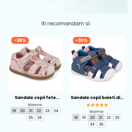
Iti recomandam si:
-38%
-30%
Sandale copii fete
Sandale copii baieti din
calapod lat din textil
piele Biomecanics,
Marime:
Biomecanics, Roz -
Albastru - 262124-A556
19
20
21
22
23
24
Marime:
262193-A103
25
26
18
19
20
21
22
23
24
25