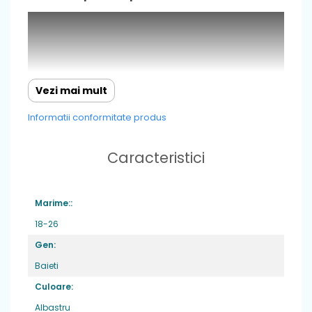
Vezi mai mult
Informatii conformitate produs
Caracteristici
Marime::
18-26
Gen:
Baieti
Caracteristici
: cu un design in continua
Culoare:
imbunatatire,incaltamintea de inalta
calitate, ne asigura ca cei mici dezvolta un
Albastru