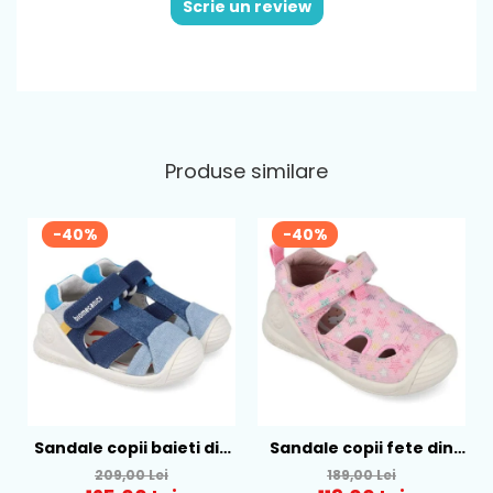
Scrie un review
Sistem de inchidere
: 2 benzi velcro pentru
o fixare optima si incaltare usoara
Brant
: detasabil din piele naturala
Produse similare
-40%
-40%
Sandale copii baieti din
Sandale copii fete din
textil Biomecanics,
textil Biomecanics, Roz -
209,00 Lei
189,00 Lei