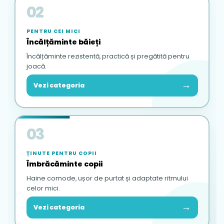
02
PENTRU CEI MICI
Încălțăminte băieți
Încălțăminte rezistentă, practică și pregătită pentru
joacă.
→
Vezi categoria
03
ȚINUTE PENTRU COPII
Îmbrăcăminte copii
Haine comode, ușor de purtat și adaptate ritmului
celor mici.
→
Vezi categoria