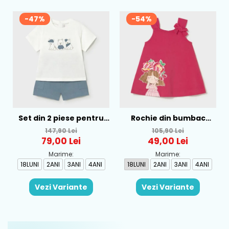
-47%
-54%
Set din 2 piese pentru
Rochie din bumbac
baieti Mayoral, Alb-
pentru fete Mayoral,
147,90 Lei
105,90 Lei
Albastru - 1665-31
Rosu - 1930-069
79,00 Lei
49,00 Lei
Marime:
Marime:
18LUNI
2ANI
3ANI
4ANI
18LUNI
2ANI
3ANI
4ANI
Vezi Variante
Vezi Variante