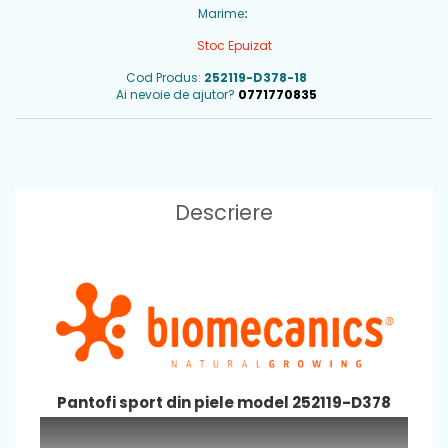
Marime
:
Stoc Epuizat
Cod Produs:
252119-D378-18
Ai nevoie de ajutor?
0771770835
Descriere
Pantofi sport din piele model 252119-D378