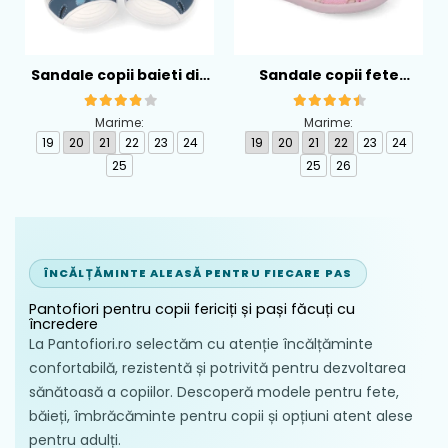
Sandale copii baieti din
Sandale copii fete
piele Biomecanics,
calapod lat din textil
Albastru - 262126-A556
Biomecanics, Roz -
Marime:
Marime:
262194-A032
19
20
21
22
23
24
19
20
21
22
23
24
25
25
26
ÎNCĂLȚĂMINTE ALEASĂ PENTRU FIECARE PAS
Pantofiori pentru copii fericiți și pași făcuți cu
încredere
La Pantofiori.ro selectăm cu atenție încălțăminte
confortabilă, rezistentă și potrivită pentru dezvoltarea
sănătoasă a copiilor. Descoperă modele pentru fete,
băieți, îmbrăcăminte pentru copii și opțiuni atent alese
pentru adulți.