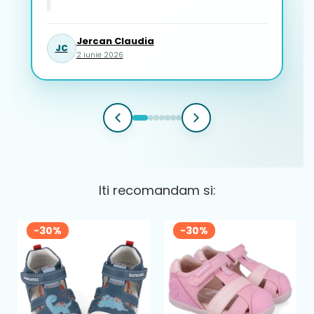
Jercan Claudia
JC
2 iunie 2026
Iti recomandam si:
-30%
-30%