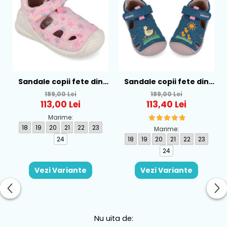
Sandale copii fete din
Sandale copii fete din
textil Biomecanics, Roz -
textil Biomecanics,
189,00 Lei
189,00 Lei
262177-A032
Albastru - 262178-A371
113,00 Lei
113,40 Lei
Marime:
18
19
20
21
22
23
Marime:
24
18
19
20
21
22
23
24
Vezi Variante
Vezi Variante
Nu uita de: