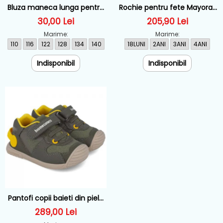
Bluza maneca lunga pentru
Rochie pentru fete Mayoral,
baieti cu personaj Mickey
Roz - 2907-078
30,00 Lei
205,90 Lei
Mouse - 52-02-9060
Marime:
Marime:
110
116
122
128
134
140
18LUNI
2ANI
3ANI
4ANI
Indisponibil
Indisponibil
Pantofi copii baieti din piele
Biomecanics, Verde - 251126-
289,00 Lei
B788