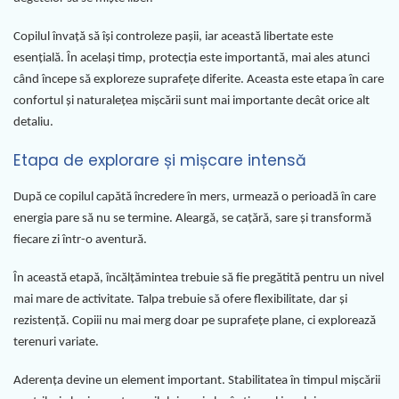
Copilul învață să își controleze pașii, iar această libertate este
esențială. În același timp, protecția este importantă, mai ales atunci
când începe să exploreze suprafețe diferite. Aceasta este etapa în care
confortul și naturalețea mișcării sunt mai importante decât orice alt
detaliu.
Etapa de explorare și mișcare intensă
După ce copilul capătă încredere în mers, urmează o perioadă în care
energia pare să nu se termine. Aleargă, se cațără, sare și transformă
fiecare zi într-o aventură.
În această etapă, încălțămintea trebuie să fie pregătită pentru un nivel
mai mare de activitate. Talpa trebuie să ofere flexibilitate, dar și
rezistență. Copiii nu mai merg doar pe suprafețe plane, ci explorează
terenuri variate.
Aderența devine un element important. Stabilitatea în timpul mișcării