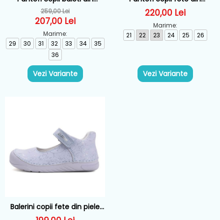
material sintetic si textil
material textil Geox, Roz -
259,00 Lei
220,00 Lei
Geox, Negru - J56NEA-
B560LA-0BCEW-C0514
207,00 Lei
Marime:
0BC14-C9B1M
Marime:
21
22
23
24
25
26
29
30
31
32
33
34
35
36
Vezi Variante
Vezi Variante
Balerini copii fete din piele
DD Step, Lila - H108-61130B