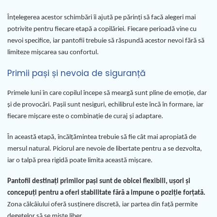
Înțelegerea acestor schimbări îi ajută pe părinți să facă alegeri mai
potrivite pentru fiecare etapă a copilăriei. Fiecare perioadă vine cu
nevoi specifice, iar pantofii trebuie să răspundă acestor nevoi fără să
limiteze mișcarea sau confortul.
Primii pași și nevoia de siguranță
Primele luni în care copilul începe să meargă sunt pline de emoție, dar
și de provocări. Pașii sunt nesiguri, echilibrul este încă în formare, iar
fiecare mișcare este o combinație de curaj și adaptare.
În această etapă, încălțămintea trebuie să fie cât mai apropiată de
mersul natural. Piciorul are nevoie de libertate pentru a se dezvolta,
iar o talpă prea rigidă poate limita această mișcare.
Pantofii destinați primilor pași sunt de obicei flexibili, ușori și
concepuți pentru a oferi stabilitate fără a impune o poziție forțată.
Zona călcâiului oferă susținere discretă, iar partea din față permite
degetelor să se miște liber.