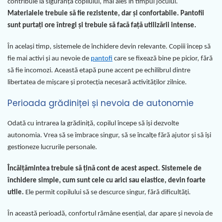
contribuie la siguranța copilului, mai ales în timpul jocului.
Materialele trebuie să fie rezistente, dar și confortabile. Pantofii
sunt purtați ore întregi și trebuie să facă față utilizării intense.
În același timp, sistemele de închidere devin relevante. Copiii încep să
fie mai activi și au nevoie de
pantofi
care se fixează bine pe picior, fără
să fie incomozi. Această etapă pune accent pe echilibrul dintre
libertatea de mișcare și protecția necesară activităților zilnice.
Perioada grădiniței și nevoia de autonomie
Odată cu intrarea la grădiniță, copilul începe să își dezvolte
autonomia. Vrea să se îmbrace singur, să se încalțe fără ajutor și să își
gestioneze lucrurile personale.
Încălțămintea trebuie să țină cont de acest aspect. Sistemele de
închidere simple, cum sunt cele cu arici sau elastice, devin foarte
utile.
Ele permit copilului să se descurce singur, fără dificultăți.
În această perioadă, confortul rămâne esențial, dar apare și nevoia de