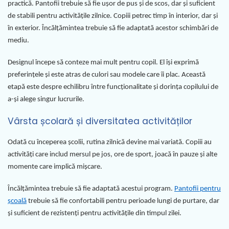
practică. Pantofii trebuie să fie ușor de pus și de scos, dar și suficient
de stabili pentru activitățile zilnice. Copiii petrec timp în interior, dar și
în exterior. Încălțămintea trebuie să fie adaptată acestor schimbări de
mediu.
Designul începe să conteze mai mult pentru copil. El își exprimă
preferințele și este atras de culori sau modele care îi plac. Această
etapă este despre echilibru între funcționalitate și dorința copilului de
a-și alege singur lucrurile.
Vârsta școlară și diversitatea activităților
Odată cu începerea școlii, rutina zilnică devine mai variată. Copiii au
activități care includ mersul pe jos, ore de sport, joacă în pauze și alte
momente care implică mișcare.
Încălțămintea trebuie să fie adaptată acestui program.
Pantofii pentru
școală
trebuie să fie confortabili pentru perioade lungi de purtare, dar
și suficient de rezistenți pentru activitățile din timpul zilei.