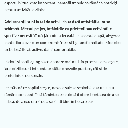
aspectul vizual este important, pantofii trebuie să rămână potriviți
pentru activitățile zilnice.
Adolescenții sunt la fel de activi, chiar dacă activitățile lor se
schimbă. Mersul pe jos, întâlnirile cu prietenii sau activitățile
sportive necesită încălțăminte adecvată.
În această etapă, alegerea
pantofilor devine un compromis între stil și funcționalitate. Modelele
trebuie să fie atractive, dar și confortabile.
Părinții și copiii ajung să colaboreze mai mult în procesul de alegere,
iar deciziile sunt influențate atât de nevoile practice, cât și de
preferințele personale.
Pe măsură ce copilul crește, nevoile sale se schimbă, dar un lucru
rămâne constant: încălțămintea trebuie să îi ofere libertatea de a se
mișca, de a explora și de a se simți bine în fiecare pas.