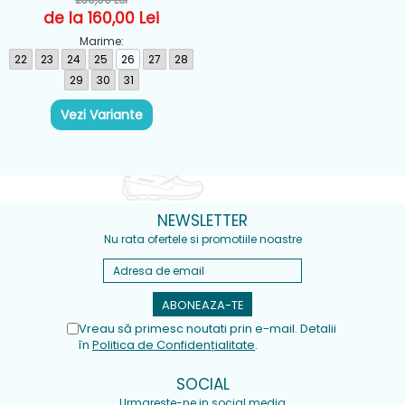
Roz - 303107-PKMT
de la 160,00 Lei
Marime:
22
23
24
25
26
27
28
29
30
31
Vezi Variante
NEWSLETTER
Nu rata ofertele si promotiile noastre
Vreau să primesc noutati prin e-mail. Detalii
în
Politica de Confidențialitate
.
SOCIAL
Urmareste-ne in social media