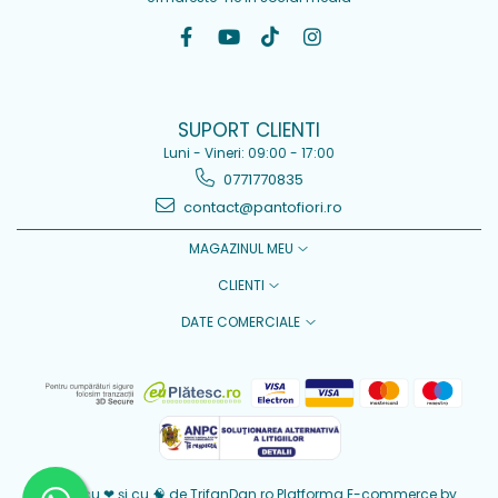
SUPORT CLIENTI
Luni - Vineri: 09:00 - 17:00
0771770835
contact@pantofiori.ro
MAGAZINUL MEU
CLIENTI
DATE COMERCIALE
Creat cu ❤ și cu 🧠 de TrifanDan.ro
Platforma E-commerce by