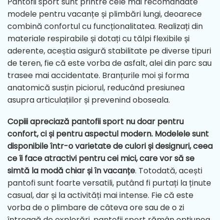
Pantofii sport sunt printre cele mai recomandate
modele pentru vacanțe și plimbări lungi, deoarece
combină confortul cu funcționalitatea. Realizați din
materiale respirabile și dotați cu tălpi flexibile și
aderente, aceștia asigură stabilitate pe diverse tipuri
de teren, fie că este vorba de asfalt, alei din parc sau
trasee mai accidentate. Branțurile moi și forma
anatomică susțin piciorul, reducând presiunea
asupra articulațiilor și prevenind oboseala.
Copiii apreciază pantofii sport nu doar pentru
confort, ci și pentru aspectul modern. Modelele sunt
disponibile într-o varietate de culori și designuri, ceea
ce îi face atractivi pentru cei mici, care vor să se
simtă la modă chiar și în vacanțe
. Totodată, acești
pantofi sunt foarte versatili, putând fi purtați la ținute
casual, dar și la activități mai intense. Fie că este
vorba de o plimbare de câteva ore sau de o zi
întreagă de explorări, pantofii sport rămân opțiunea