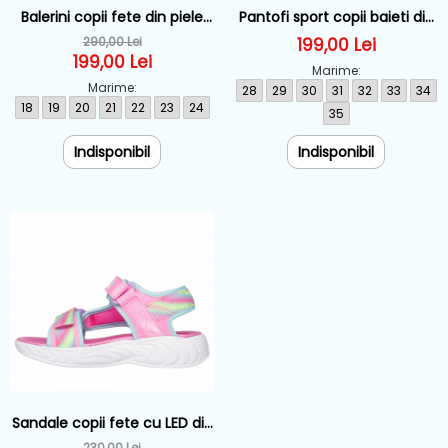
Balerini copii fete din piele
Pantofi sport copii baieti din
Biomecanics, Roz - 252105-
material sintetic Garvalin,
290,00 Lei
199,00 Lei
A032
Negru - 251710-A054
199,00 Lei
Marime:
Marime:
28
29
30
31
32
33
34
18
19
20
21
22
23
24
35
Indisponibil
Indisponibil
Sandale copii fete cu LED din
material sintetic Skechers,
230,00 Lei