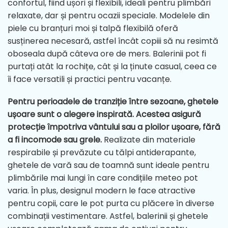
confortul, fiind ușori și flexibili, ideali pentru plimbări
relaxate, dar și pentru ocazii speciale. Modelele din
piele cu branțuri moi și talpă flexibilă oferă
susținerea necesară, astfel încât copiii să nu resimtă
oboseala după câteva ore de mers. Balerinii pot fi
purtați atât la rochițe, cât și la ținute casual, ceea ce
îi face versatili și practici pentru vacanțe.
Pentru perioadele de tranziție între sezoane, ghetele
ușoare sunt o alegere inspirată. Acestea asigură
protecție împotriva vântului sau a ploilor ușoare, fără
a fi incomode sau grele.
Realizate din materiale
respirabile și prevăzute cu tălpi antiderapante,
ghetele de vară sau de toamnă sunt ideale pentru
plimbările mai lungi în care condițiile meteo pot
varia. În plus, designul modern le face atractive
pentru copii, care le pot purta cu plăcere în diverse
combinații vestimentare.
Astfel, balerinii și ghetele