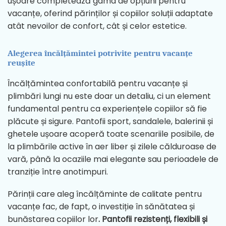
ușoare completează gama de opțiuni pentru
vacanțe, oferind părinților și copiilor soluții adaptate
atât nevoilor de confort, cât și celor estetice.
Alegerea încălțămintei potrivite pentru vacanțe
reușite
Încălțămintea confortabilă pentru vacanțe și
plimbări lungi nu este doar un detaliu, ci un element
fundamental pentru ca experiențele copiilor să fie
plăcute și sigure. Pantofii sport, sandalele, balerinii și
ghetele ușoare acoperă toate scenariile posibile, de
la plimbările active în aer liber și zilele călduroase de
vară, până la ocaziile mai elegante sau perioadele de
tranziție între anotimpuri.
Părinții care aleg încălțăminte de calitate pentru
vacanțe fac, de fapt, o investiție în sănătatea și
bunăstarea copiilor lor
. Pantofii rezistenți, flexibili și