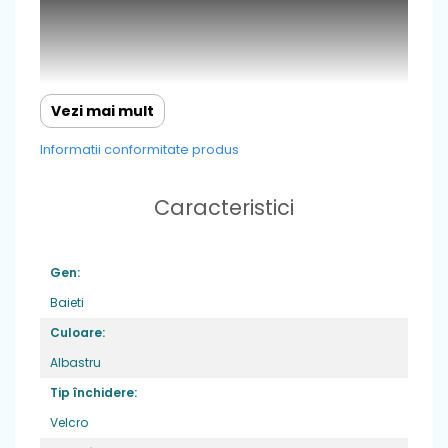
Vezi mai mult
Informatii conformitate produs
Caracteristici
Gen:
Baieti
Culoare:
Albastru
Caracteristici
: cu un design in continua
Tip închidere:
imbunatatire,incaltamintea de inalta
calitate, ne asigura ca cei mici dezvolta un
Velcro
mers sanatos si natural si se bucura de