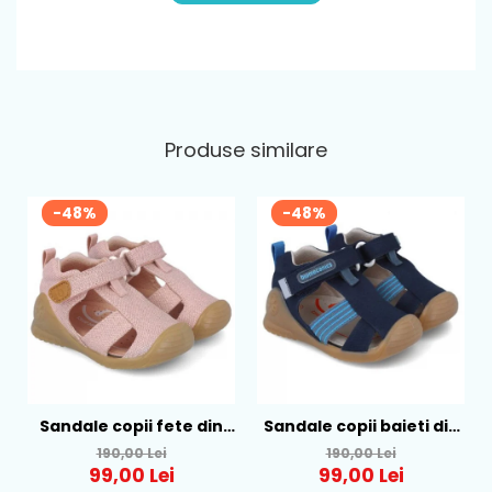
Sistem de inchidere
: 1 banda velcro
Brant
: fix, nu se poate scoate
Produse similare
-48%
-48%
Sandale copii fete din
Sandale copii baieti din
textil Biomecanics, Roz -
textil Biomecanics,
190,00 Lei
190,00 Lei
252181-B032
Albastru - 252175-A089
99,00 Lei
99,00 Lei