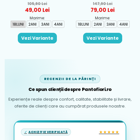
pentru fete Mayoral,
baieti Mayoral, Alb-
105,90 Lei
147,90 Lei
Rosu - 1930-069
Albastru - 1665-31
49,00 Lei
79,00 Lei
Marime:
Marime:
18LUNI
2ANI
3ANI
4ANI
18LUNI
2ANI
3ANI
4ANI
Vezi Variante
Vezi Variante
RECENZII DE LA PĂRINȚI
Ce spun clienții despre Pantofiori.ro
Experiențe reale despre confort, calitate, stabilitate și livrare,
oferite de clienți care au cumpărat produsele noastre.
★★★★★
ACHIZIȚIE VERIFICATĂ