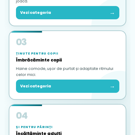
joacă.
→
Vezi categoria
03
ȚINUTE PENTRU COPII
Îmbrăcăminte copii
Haine comode, ușor de purtat și adaptate ritmului
celor mici.
→
Vezi categoria
04
ȘI PENTRU PĂRINȚI
Încălțăminte adulți