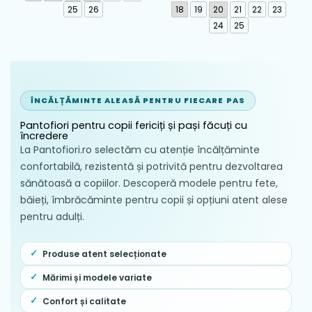
262193-A103
25
26
18
19
20
21
22
23
24
25
ÎNCĂLȚĂMINTE ALEASĂ PENTRU FIECARE PAS
Pantofiori pentru copii fericiți și pași făcuți cu
încredere
La Pantofiori.ro selectăm cu atenție încălțăminte
confortabilă, rezistentă și potrivită pentru dezvoltarea
sănătoasă a copiilor. Descoperă modele pentru fete,
băieți, îmbrăcăminte pentru copii și opțiuni atent alese
pentru adulți.
Produse atent selecționate
Mărimi și modele variate
Confort și calitate