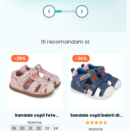
Iti recomandam si:
-38%
-30%
Sandale copii fete
Sandale copii baieti din
calapod lat din textil
piele Biomecanics,
Marime:
Biomecanics, Roz -
Albastru - 262124-A556
19
20
21
22
23
24
Marime: