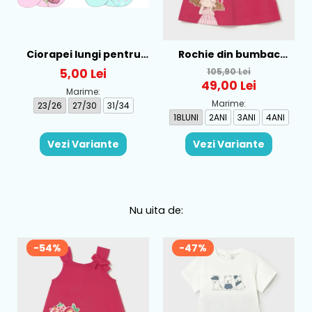
Ciorapei lungi pentru
Rochie din bumbac
fete cu personaj LOL -
pentru fete Mayoral,
5,00 Lei
105,90 Lei
52-34-315
Rosu - 1930-069
49,00 Lei
Marime:
Marime:
23/26
27/30
31/34
18LUNI
2ANI
3ANI
4ANI
Vezi Variante
Vezi Variante
Nu uita de:
-54%
-47%