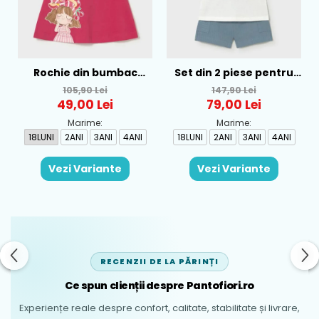
Rochie din bumbac
Set din 2 piese pentru
pentru fete Mayoral,
baieti Mayoral, Alb-
105,90 Lei
147,90 Lei
Rosu - 1930-069
Albastru - 1665-31
49,00 Lei
79,00 Lei
Marime:
Marime:
18LUNI
2ANI
3ANI
4ANI
18LUNI
2ANI
3ANI
4ANI
Vezi Variante
Vezi Variante
RECENZII DE LA PĂRINȚI
Ce spun clienții despre Pantofiori.ro
Experiențe reale despre confort, calitate, stabilitate și livrare,