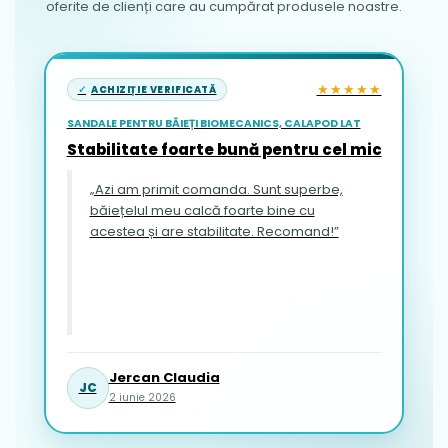
oferite de clienți care au cumpărat produsele noastre.
★★★★★
ACHIZIȚIE VERIFICATĂ
SANDALE PENTRU BĂIEȚI BIOMECANICS, CALAPOD LAT
Stabilitate foarte bună pentru cel mic
„Azi am primit comanda. Sunt superbe,
băiețelul meu calcă foarte bine cu
acestea și are stabilitate. Recomand!”
Jercan Claudia
JC
2 iunie 2026