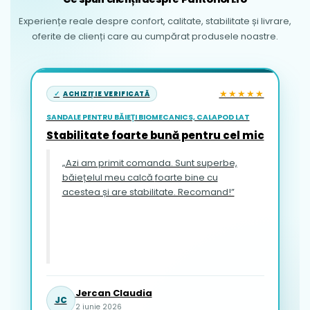
Experiențe reale despre confort, calitate, stabilitate și livrare,
oferite de clienți care au cumpărat produsele noastre.
★★★★★
ACHIZIȚIE VERIFICATĂ
SANDALE PENTRU BĂIEȚI BIOMECANICS, CALAPOD LAT
Stabilitate foarte bună pentru cel mic
„Azi am primit comanda. Sunt superbe,
băiețelul meu calcă foarte bine cu
acestea și are stabilitate. Recomand!”
Jercan Claudia
JC
2 iunie 2026