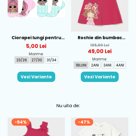
Ciorapei lungi pentru
Rochie din bumbac
fete cu personaj LOL -
pentru fete Mayoral,
5,00 Lei
105,90 Lei
52-34-315
Rosu - 1930-069
49,00 Lei
Marime:
Marime:
23/26
27/30
31/34
18LUNI
2ANI
3ANI
4ANI
Vezi Variante
Vezi Variante
Nu uita de:
-54%
-47%