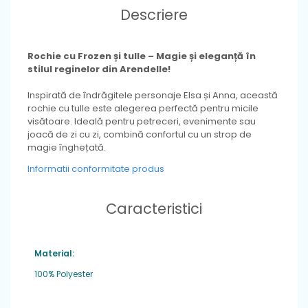
Descriere
Rochie cu Frozen și tulle – Magie și eleganță în
stilul reginelor din Arendelle!
Inspirată de îndrăgitele personaje Elsa și Anna, această
rochie cu tulle este alegerea perfectă pentru micile
visătoare. Ideală pentru petreceri, evenimente sau
joacă de zi cu zi, combină confortul cu un strop de
magie înghețată.
Informatii conformitate produs
Caracteristici
Material:
100% Polyester