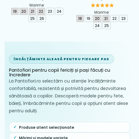
calapod lat din textil
piele Biomecanics,
Marime:
Biomecanics, Roz -
Albastru - 262124-A556
19
20
21
22
23
24
Marime:
262193-A103
25
26
18
19
20
21
22
23
24
25
ÎNCĂLȚĂMINTE ALEASĂ PENTRU FIECARE PAS
Pantofiori pentru copii fericiți și pași făcuți cu
încredere
La Pantofiori.ro selectăm cu atenție încălțăminte
confortabilă, rezistentă și potrivită pentru dezvoltarea
sănătoasă a copiilor. Descoperă modele pentru fete,
băieți, îmbrăcăminte pentru copii și opțiuni atent alese
pentru adulți.
Produse atent selecționate
Mărimi și modele variate