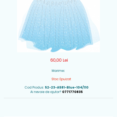
60,00 Lei
Marime
:
Stoc Epuizat
Cod Produs:
52-23-A581-Blue-104/110
Ai nevoie de ajutor?
0771770835