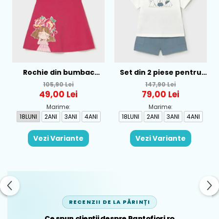
Rochie din bumbac
Set din 2 piese pentru
pentru fete Mayoral,
baieti Mayoral, Alb-
105,90 Lei
147,90 Lei
Rosu - 1930-069
Albastru - 1665-31
49,00 Lei
79,00 Lei
Marime:
Marime:
18LUNI
2ANI
3ANI
4ANI
18LUNI
2ANI
3ANI
4ANI
Vezi Variante
Vezi Variante
RECENZII DE LA PĂRINȚI
Ce spun clienții despre Pantofiori.ro