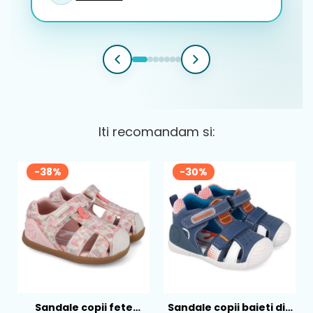
Iti recomandam si:
-38%
-30%
Sandale copii fete
Sandale copii baieti din