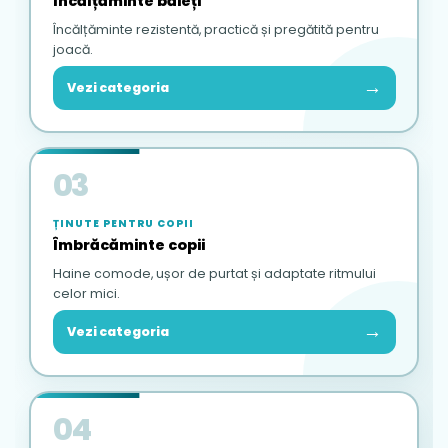
Încălțăminte băieți
Încălțăminte rezistentă, practică și pregătită pentru
joacă.
→
Vezi categoria
03
ȚINUTE PENTRU COPII
Îmbrăcăminte copii
Haine comode, ușor de purtat și adaptate ritmului
celor mici.
→
Vezi categoria
04