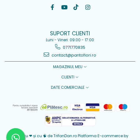
SUPORT CLIENTI
Luni - Vineri: 09:00 - 17:00
0771770835
contact@pantofiori.ro
MAGAZINUL MEU
CLIENTI
DATE COMERCIALE
Creat cu ❤ și cu 🧠 de TrifanDan.ro
Platforma E-commerce by