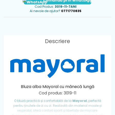
Comandă prin WhatsApp
Cod Produs:
3019-11-7ANI
Ai nevoie de ajutor?
0771770835
Descriere
Bluza alba Mayoral cu mânecă lungă
Cod produs: 3019-11
O bluză practică și confortabilă de la
Mayoral
, perfectă
pentru ținutele de zi cu zi. Realizată din material moale și
respirabil, oferă confort sporit și libertate de mișcare.