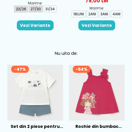
79,00 Lei
Marime:
Marime:
23/26
27/30
31/34
18LUNI
2ANI
3ANI
4ANI
Vezi Variante
Vezi Variante
Nu uita de:
-47%
-54%
Set din 2 piese pentru
Rochie din bumbac