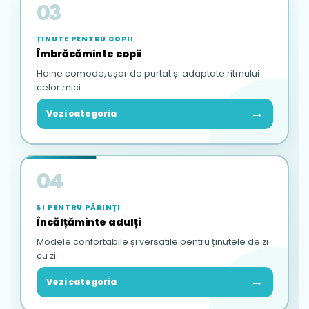
03
ȚINUTE PENTRU COPII
Îmbrăcăminte copii
Haine comode, ușor de purtat și adaptate ritmului
celor mici.
→
Vezi categoria
04
ȘI PENTRU PĂRINȚI
Încălțăminte adulți
Modele confortabile și versatile pentru ținutele de zi
cu zi.
→
Vezi categoria