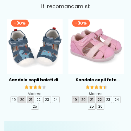
Iti recomandam si:
-30%
-30%
Sandale copii baieti din
Sandale copii fete
piele Biomecanics,
calapod lat din textil
Albastru - 262126-A556
Biomecanics, Roz -
Marime:
Marime:
262194-A032
19
20
21
22
23
24
19
20
21
22
23
24
25
25
26