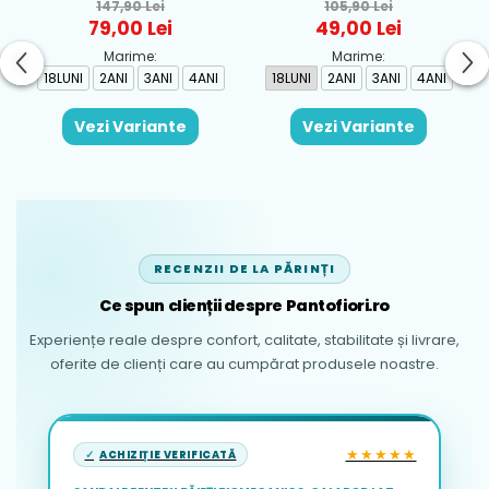
baieti Mayoral, Alb-
pentru fete Mayoral,
147,90 Lei
105,90 Lei
Albastru - 1665-31
Rosu - 1930-069
79,00 Lei
49,00 Lei
Marime:
Marime:
18LUNI
2ANI
3ANI
4ANI
18LUNI
2ANI
3ANI
4ANI
Vezi Variante
Vezi Variante
RECENZII DE LA PĂRINȚI
Ce spun clienții despre Pantofiori.ro
Experiențe reale despre confort, calitate, stabilitate și livrare,
oferite de clienți care au cumpărat produsele noastre.
★★★★★
ACHIZIȚIE VERIFICATĂ