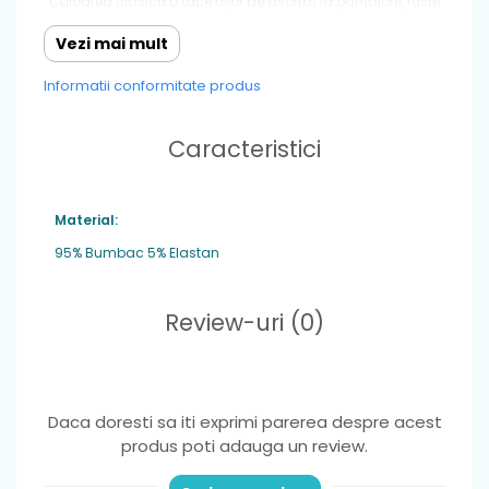
Culoarea clasică o face ușor de asortat la pantaloni, fuste
sau jeans.
Vezi mai mult
👕 Tip: bluză pentru copii
Informatii conformitate produs
🎨 Culoare: Blosom
🧵 Material: moale și plăcut la atingere
Caracteristici
⭐ Brand: Mayoral
🔖 Cod: 3019-11
Material:
Ideală pentru: școală, grădiniță, plimbări sau activități de zi
cu zi.
95% Bumbac 5% Elastan
Review-uri
(0)
Daca doresti sa iti exprimi parerea despre acest
produs poti adauga un review.