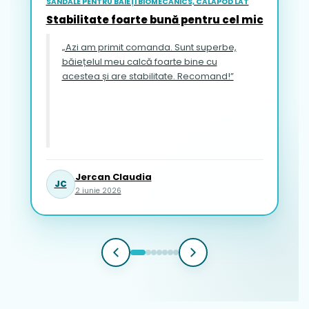
SANDALE PENTRU BĂIEȚI BIOMECANICS, CALAPOD LAT
Stabilitate foarte bună pentru cel mic
„Azi am primit comanda. Sunt superbe,
băiețelul meu calcă foarte bine cu
acestea și are stabilitate. Recomand!”
Jercan Claudia
JC
2 iunie 2026