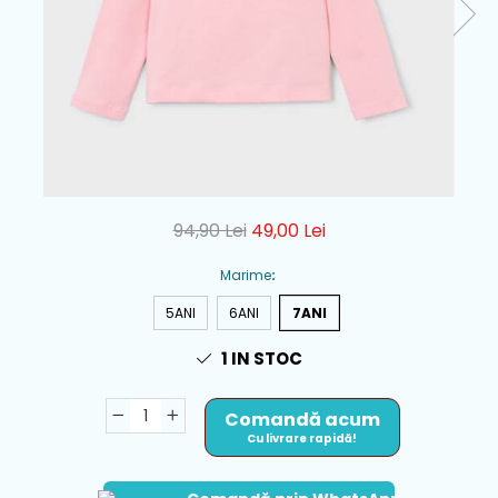
94,90 Lei
49,00 Lei
Marime
:
5ANI
6ANI
7ANI
1
IN STOC
Comandă acum
Cu livrare rapidă!