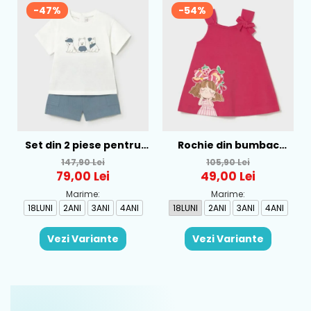
-47%
-54%
Set din 2 piese pentru
Rochie din bumbac
baieti Mayoral, Alb-
pentru fete Mayoral,
147,90 Lei
105,90 Lei
Albastru - 1665-31
Rosu - 1930-069
79,00 Lei
49,00 Lei
Marime:
Marime:
18LUNI
2ANI
3ANI
4ANI
18LUNI
2ANI
3ANI
4ANI
Vezi Variante
Vezi Variante