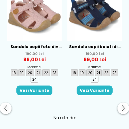
Sandale copii fete din
Sandale copii baieti din
textil Biomecanics, Roz -
textil Biomecanics,
190,00 Lei
190,00 Lei
252181-B032
Albastru - 252175-A089
99,00 Lei
99,00 Lei
Marime:
Marime:
18
19
20
21
22
23
18
19
20
21
22
23
24
24
Vezi Variante
Vezi Variante
Nu uita de: