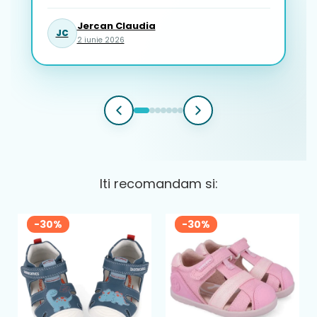
Jercan Claudia
JC
2 iunie 2026
Iti recomandam si:
-30%
-30%