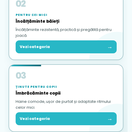
02
PENTRU CEI MICI
Încălțăminte băieți
Încălțăminte rezistentă, practică și pregătită pentru
joacă.
→
Vezi categoria
03
ȚINUTE PENTRU COPII
Îmbrăcăminte copii
Haine comode, ușor de purtat și adaptate ritmului
celor mici.
→
Vezi categoria