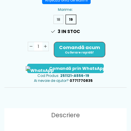
Afișează Grila de Mărimi
Marime
:
18
19
3
IN STOC
Comandă acum
Cu livrare rapidă!
Comandă prin WhatsApp
Cod Produs:
251121-A556-19
Ai nevoie de ajutor?
0771770835
Descriere