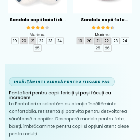
Sandale copii baieti din
Sandale copii fete
piele Biomecanics,
calapod lat din textil
Albastru - 262126-A556
Biomecanics, Roz -
Marime:
Marime:
262194-A032
19
20
21
22
23
24
19
20
21
22
23
24
25
25
26
ÎNCĂLȚĂMINTE ALEASĂ PENTRU FIECARE PAS
Pantofiori pentru copii fericiți și pași făcuți cu
încredere
La Pantofiori.ro selectăm cu atenție încălțăminte
confortabilă, rezistentă și potrivită pentru dezvoltarea
sănătoasă a copiilor. Descoperă modele pentru fete,
băieți, îmbrăcăminte pentru copii și opțiuni atent alese
pentru adulți.