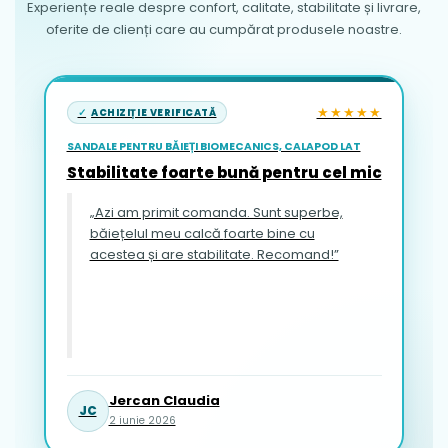
Experiențe reale despre confort, calitate, stabilitate și livrare,
oferite de clienți care au cumpărat produsele noastre.
★★★★★
ACHIZIȚIE VERIFICATĂ
SANDALE PENTRU BĂIEȚI BIOMECANICS, CALAPOD LAT
Stabilitate foarte bună pentru cel mic
„Azi am primit comanda. Sunt superbe,
băiețelul meu calcă foarte bine cu
acestea și are stabilitate. Recomand!”
Jercan Claudia
JC
2 iunie 2026