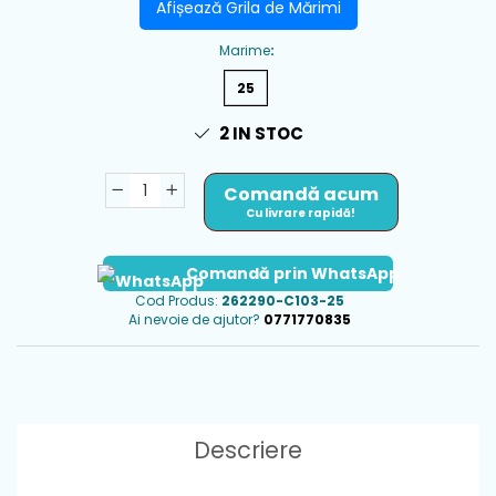
Afișează Grila de Mărimi
Marime
:
25
2
IN STOC
Comandă acum
Cu livrare rapidă!
Comandă prin WhatsApp
Cod Produs:
262290-C103-25
Ai nevoie de ajutor?
0771770835
Descriere