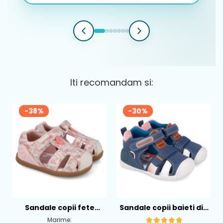
Iti recomandam si:
-38%
-30%
Sandale copii fete
Sandale copii baieti din
calapod lat din textil
piele Biomecanics,
Marime: