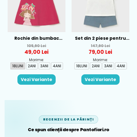
Rochie din bumbac
Set din 2 piese pentru
pentru fete Mayoral,
baieti Mayoral, Alb-
105,90 Lei
147,90 Lei
Rosu - 1930-069
Albastru - 1665-31
49,00 Lei
79,00 Lei
Marime:
Marime:
18LUNI
2ANI
3ANI
4ANI
18LUNI
2ANI
3ANI
4ANI
Vezi Variante
Vezi Variante
RECENZII DE LA PĂRINȚI
Ce spun clienții despre Pantofiori.ro