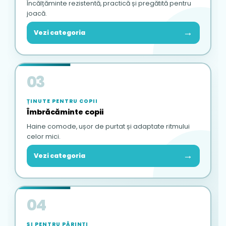
Încălțăminte rezistentă, practică și pregătită pentru
joacă.
→
Vezi categoria
03
ȚINUTE PENTRU COPII
Îmbrăcăminte copii
Haine comode, ușor de purtat și adaptate ritmului
celor mici.
→
Vezi categoria
04
ȘI PENTRU PĂRINȚI