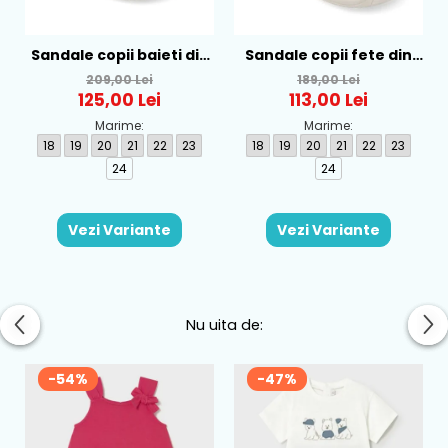
Sandale copii baieti din
Sandale copii fete din
textil Biomecanics,
textil Biomecanics, Roz -
209,00 Lei
189,00 Lei
Albastru - 262186-A008
262177-A032
125,00 Lei
113,00 Lei
Marime:
Marime:
18
19
20
21
22
23
18
19
20
21
22
23
24
24
Vezi Variante
Vezi Variante
Nu uita de:
-54%
-47%