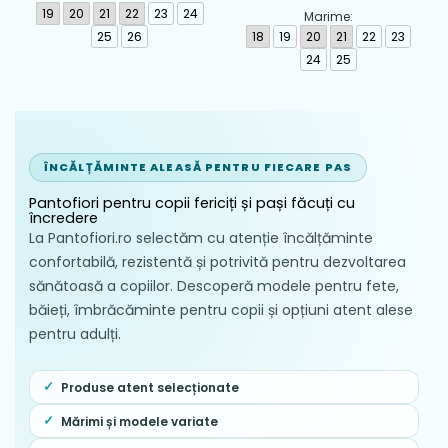
Biomecanics, Roz -
Albastru - 262124-A556
19
20
21
22
23
24
Marime:
262193-A103
25
26
18
19
20
21
22
23
24
25
ÎNCĂLȚĂMINTE ALEASĂ PENTRU FIECARE PAS
Pantofiori pentru copii fericiți și pași făcuți cu
încredere
La Pantofiori.ro selectăm cu atenție încălțăminte
confortabilă, rezistentă și potrivită pentru dezvoltarea
sănătoasă a copiilor. Descoperă modele pentru fete,
băieți, îmbrăcăminte pentru copii și opțiuni atent alese
pentru adulți.
Produse atent selecționate
Mărimi și modele variate