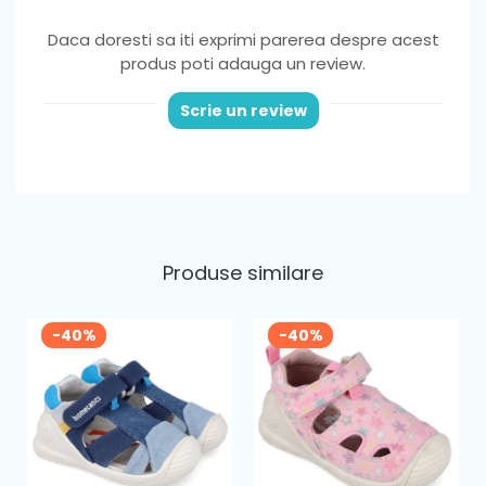
Material
: Cauciuc
Daca doresti sa iti exprimi parerea despre acest
Greutate
: foarte usori ,potriviti pentru
produs poti adauga un review.
picior normal sau lat
Scrie un review
Varf
: din cauciuc, ce ofera protectie
degetelor
Sistem de inchidere
: 1 banda velcro
Brant
: fix
Produse similare
-40%
-40%