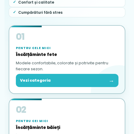
Confort și calitate
Cumpărături fără stres
01
PENTRU CELE MICI
Încălțăminte fete
Modele confortabile, colorate și potrivite pentru
fiecare sezon.
→
Vezi categoria
02
PENTRU CEI MICI
Încălțăminte băieți