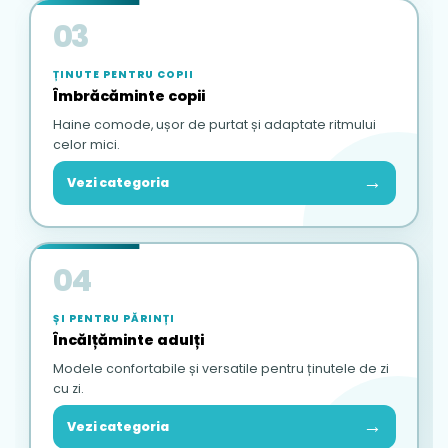
03
ȚINUTE PENTRU COPII
Îmbrăcăminte copii
Haine comode, ușor de purtat și adaptate ritmului
celor mici.
→
Vezi categoria
04
ȘI PENTRU PĂRINȚI
Încălțăminte adulți
Modele confortabile și versatile pentru ținutele de zi
cu zi.
→
Vezi categoria