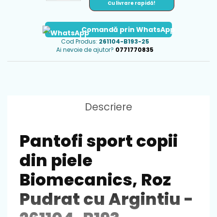
Cu livrare rapidă!
Comandă prin WhatsApp
Cod Produs:
261104-B193-25
Ai nevoie de ajutor?
0771770835
Descriere
Pantofi sport copii
din piele
Biomecanics, Roz
Pudrat cu Argintiu -