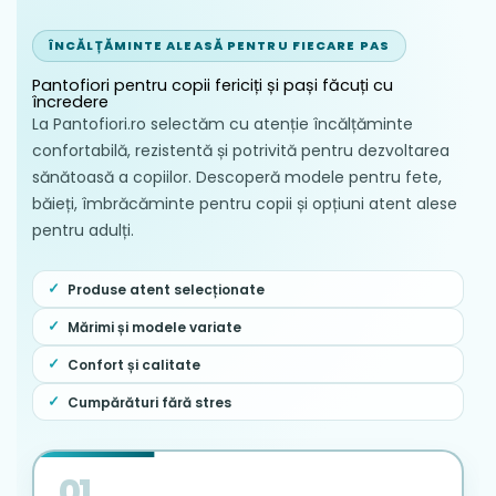
Uscarea se face lent, exclusiv la
temperatura camerei, într-un mediu
ÎNCĂLȚĂMINTE ALEASĂ PENTRU FIECARE PAS
umbrit, ferit de calorifere sau alte surse
Pantofiori pentru copii fericiți și pași făcuți cu
directe de căldură.
încredere
Se recomandă scoaterea periodică a
La Pantofiori.ro selectăm cu atenție încălțăminte
branțului detașabil pentru a permite o
confortabilă, rezistentă și potrivită pentru dezvoltarea
aerisire și o igienizare completă a
sănătoasă a copiilor. Descoperă modele pentru fete,
interiorului.
băieți, îmbrăcăminte pentru copii și opțiuni atent alese
pentru adulți.
Produse atent selecționate
Mărimi și modele variate
Confort și calitate
Cumpărături fără stres
01