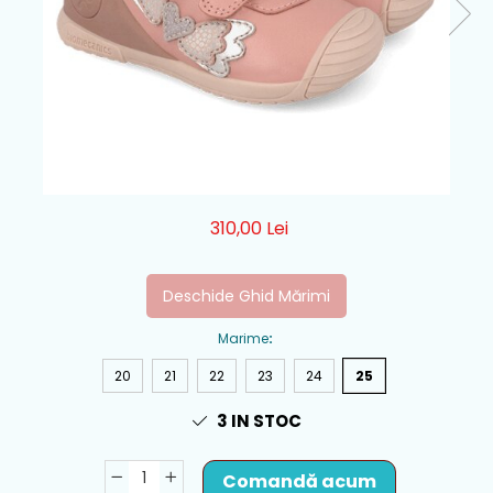
310,00 Lei
Deschide Ghid Mărimi
Marime
:
20
21
22
23
24
25
3
IN STOC
Comandă acum