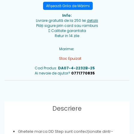
Afișează Grila de Mărimi
Info:
Livrare gratuită de la 250 lei
detalii
Plăți sigure prin card sau ramburs
Calitate garantata
Retur in 14 zile
Marime
:
Stoc Epuizat
Cod Produs:
DA07-4-2232B-25
Ai nevoie de ajutor?
0771770835
Descriere
Ghetele marca DD Step sunt confecționate dintr-