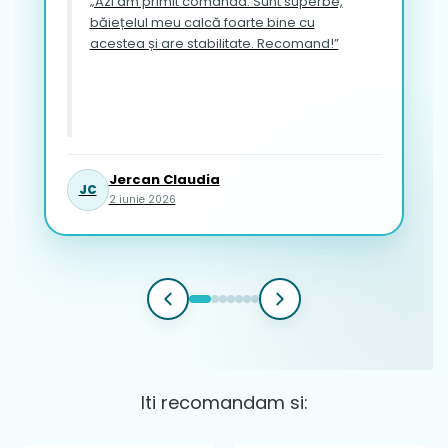
„Azi am primit comanda. Sunt superbe,
băiețelul meu calcă foarte bine cu
acestea și are stabilitate. Recomand!”
Jercan Claudia
JC
2 iunie 2026
Iti recomandam si: