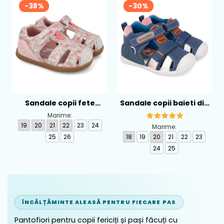
-38%
-30%
Sandale copii fete
Sandale copii baieti din
calapod lat din textil
piele Biomecanics,
Marime:
Biomecanics, Roz -
Albastru - 262124-A556
19
20
21
22
23
24
Marime:
262193-A103
25
26
18
19
20
21
22
23
24
25
ÎNCĂLȚĂMINTE ALEASĂ PENTRU FIECARE PAS
Pantofiori pentru copii fericiți și pași făcuți cu