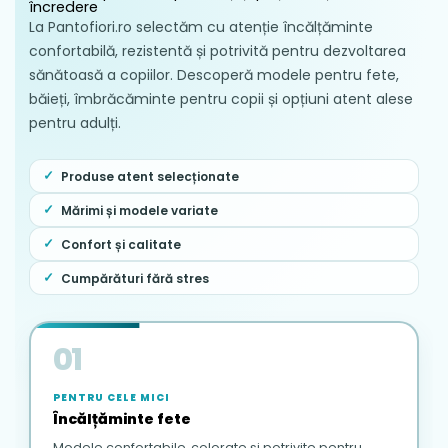
încredere
La Pantofiori.ro selectăm cu atenție încălțăminte
confortabilă, rezistentă și potrivită pentru dezvoltarea
sănătoasă a copiilor. Descoperă modele pentru fete,
băieți, îmbrăcăminte pentru copii și opțiuni atent alese
pentru adulți.
Produse atent selecționate
Mărimi și modele variate
Confort și calitate
Cumpărături fără stres
01
PENTRU CELE MICI
Încălțăminte fete
Modele confortabile, colorate și potrivite pentru