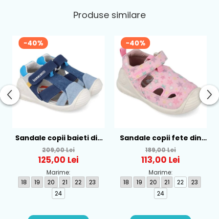
Produse similare
-40%
-40%
Sandale copii baieti din
Sandale copii fete din
textil Biomecanics,
textil Biomecanics, Roz -
209,00 Lei
189,00 Lei
Albastru - 262186-A008
262177-A032
125,00 Lei
113,00 Lei
Marime:
Marime:
18
19
20
21
22
23
18
19
20
21
22
23
24
24