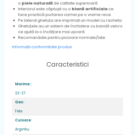
o
piele naturală
de calitate superioară
Interiorul este căptușit cu o
blană artificiala
ce
face practică purtarea cizmei pe o vreme rece.
Pe lateral ghetuța are imprimat un model cu racheta
Ghetuțele au un sistem de închidere cu bandă velcro
ce ajută la o încălțare mai ușoară.
Recomandate pentru picioare normale/late.
Informatii conformitate produs
Caracteristici
Marime::
22-27
Gen:
Fete
Culoare:
Argintiu