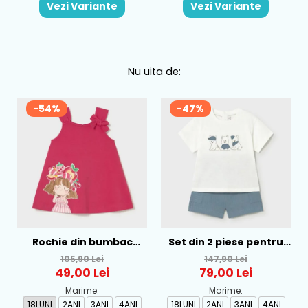
Vezi Variante
Vezi Variante
Nu uita de:
-54%
-47%
Rochie din bumbac
Set din 2 piese pentru
pentru fete Mayoral,
baieti Mayoral, Alb-
105,90 Lei
147,90 Lei
Rosu - 1930-069
Albastru - 1665-31
49,00 Lei
79,00 Lei
Marime:
Marime:
18LUNI
2ANI
3ANI
4ANI
18LUNI
2ANI
3ANI
4ANI