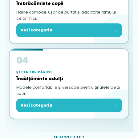
Îmbrăcăminte copii
Haine comode, ușor de purtat și adaptate ritmului
celor mici.
→
Vezi categoria
04
ȘI PENTRU PĂRINȚI
Încălțăminte adulți
Modele confortabile și versatile pentru ținutele de zi
cu zi.
→
Vezi categoria