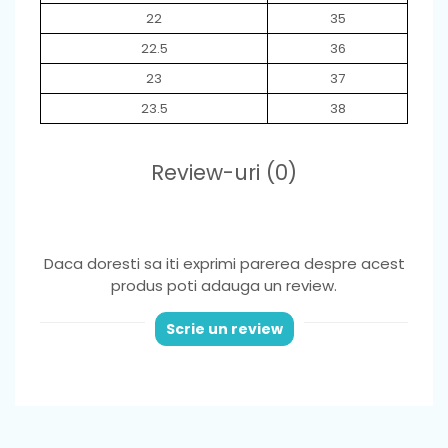
22
35
22.5
36
23
37
23.5
38
Review-uri
(0)
Daca doresti sa iti exprimi parerea despre acest
produs poti adauga un review.
Scrie un review