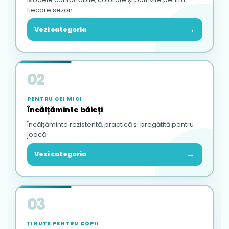
fiecare sezon.
→
Vezi categoria
02
PENTRU CEI MICI
Încălțăminte băieți
Încălțăminte rezistentă, practică și pregătită pentru
joacă.
→
Vezi categoria
03
ȚINUTE PENTRU COPII