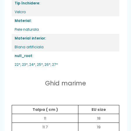
Tip închidere:
Velcro
Material:
Piele naturala
Material interior:
Blana artificiala
null_root:
22*,
23*,
24*,
25*,
26*,
27*
Ghid marime
Talpa ( cm )
EU size
11
18
11.7
19