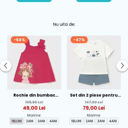
Nu uita de:
-54%
-47%
Rochie din bumbac
Set din 2 piese pentru
pentru fete Mayoral,
baieti Mayoral, Alb-
105,90 Lei
147,90 Lei
Rosu - 1930-069
Albastru - 1665-31
49,00 Lei
79,00 Lei
Marime:
Marime:
18LUNI
2ANI
3ANI
4ANI
18LUNI
2ANI
3ANI
4ANI