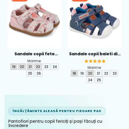
Sandale copii fete
Sandale copii baieti din
calapod lat din textil
piele Biomecanics,
Marime:
Biomecanics, Roz -
Albastru - 262124-A556
19
20
21
22
23
24
Marime:
262193-A103
25
26
18
19
20
21
22
23
24
25
ÎNCĂLȚĂMINTE ALEASĂ PENTRU FIECARE PAS
Pantofiori pentru copii fericiți și pași făcuți cu
încredere