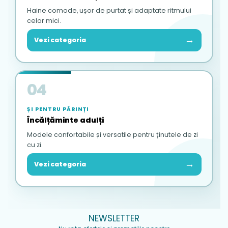
Haine comode, ușor de purtat și adaptate ritmului
celor mici.
→
Vezi categoria
04
ȘI PENTRU PĂRINȚI
Încălțăminte adulți
Modele confortabile și versatile pentru ținutele de zi
cu zi.
→
Vezi categoria
NEWSLETTER