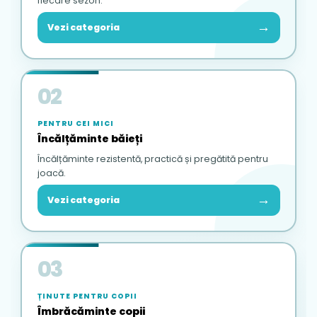
fiecare sezon.
→
Vezi categoria
02
PENTRU CEI MICI
Încălțăminte băieți
Încălțăminte rezistentă, practică și pregătită pentru
joacă.
→
Vezi categoria
03
ȚINUTE PENTRU COPII
Îmbrăcăminte copii