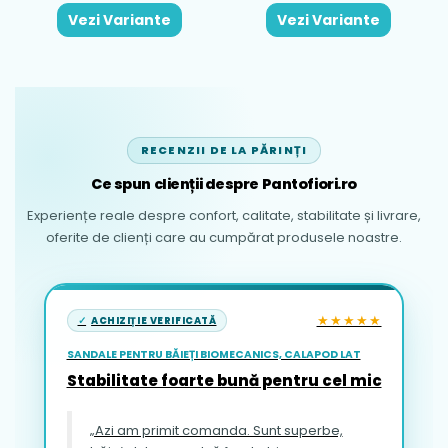
Vezi Variante
Vezi Variante
RECENZII DE LA PĂRINȚI
Ce spun clienții despre Pantofiori.ro
Experiențe reale despre confort, calitate, stabilitate și livrare,
oferite de clienți care au cumpărat produsele noastre.
★★★★★
ACHIZIȚIE VERIFICATĂ
SANDALE PENTRU BĂIEȚI BIOMECANICS, CALAPOD LAT
Stabilitate foarte bună pentru cel mic
„Azi am primit comanda. Sunt superbe,