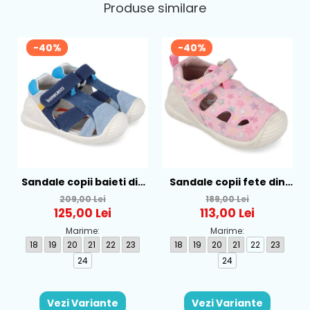
Produse similare
-40%
-40%
Sandale copii baieti din
Sandale copii fete din
textil Biomecanics,
textil Biomecanics, Roz -
209,00 Lei
189,00 Lei
Albastru - 262186-A008
262177-A032
125,00 Lei
113,00 Lei
Marime:
Marime:
18
19
20
21
22
23
18
19
20
21
22
23
24
24
Vezi Variante
Vezi Variante