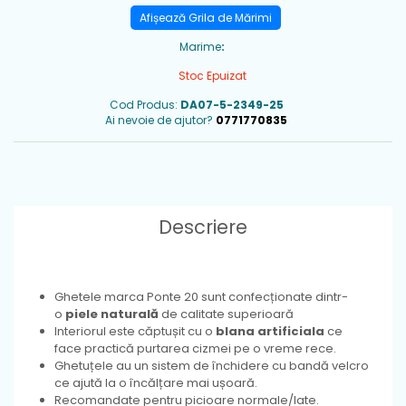
Afișează Grila de Mărimi
Marime
:
Stoc Epuizat
Cod Produs:
DA07-5-2349-25
Ai nevoie de ajutor?
0771770835
Descriere
Ghetele marca Ponte 20 sunt confecționate dintr-
o
piele naturală
de calitate superioară
Interiorul este căptușit cu o
blana artificiala
ce
face practică purtarea cizmei pe o vreme rece.
Ghetuțele au un sistem de închidere cu bandă velcro
ce ajută la o încălțare mai ușoară.
Recomandate pentru picioare normale/late.