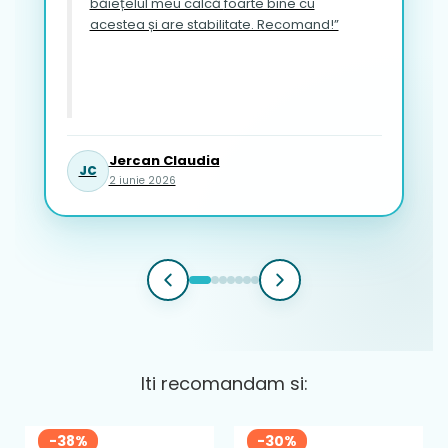
băiețelul meu calcă foarte bine cu
acestea și are stabilitate. Recomand!”
Jercan Claudia
JC
2 iunie 2026
Iti recomandam si:
-38%
-30%