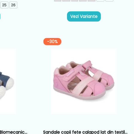
25
26
Vezi Variante
-30%
e Biomecanics,
Sandale copii fete calapod lat din textil