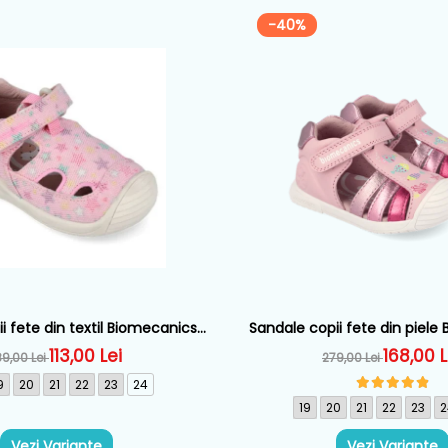
-40%
i fete din textil Biomecanics,
Sandale copii fete din piele
oz - 262177-A032
Roz - 262109-A0
113,00 Lei
168,00 L
89,00 Lei
279,00 Lei
9
20
21
22
23
24
19
20
21
22
23
2
Vezi Variante
Vezi Variante