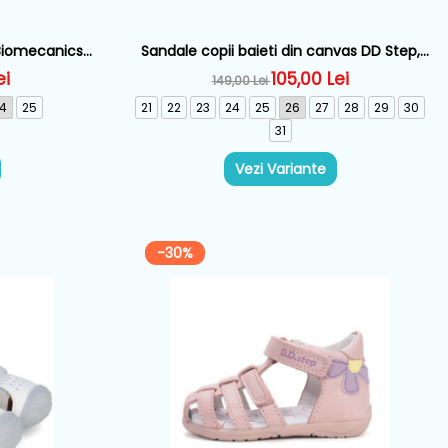
 Biomecanics,
Sandale copii baieti din canvas DD Step,
86
Albastru - G065-61709
ei
105,00 Lei
149,00 Lei
4
25
21
22
23
24
25
26
27
28
29
30
31
Vezi Variante
-30%