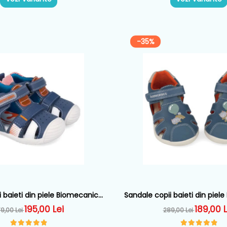
-35%
 baieti din piele Biomecanics,
Sandale copii baieti din piel
astru - 262124-A556
Albastru - 262167-
195,00 Lei
189,00 L
9,00 Lei
289,00 Lei