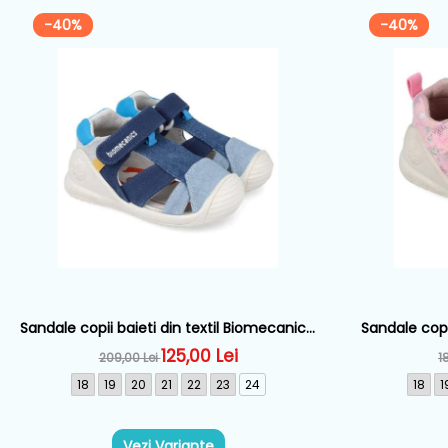
-40%
-40%
Sandale copii baieti din textil Biomecanics,
Sandale copi
Albastru - 262186-A008
R
125,00 Lei
209,00 Lei
1
18
19
20
21
22
23
24
18
1
Vezi Variante