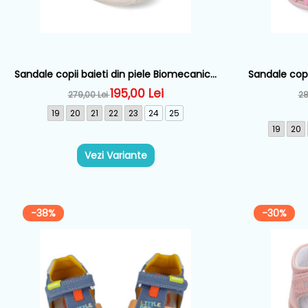
Sandale copii baieti din piele Biomecanics,
Sandale copi
Alb - 262125-B695
195,00 Lei
279,00 Lei
28
19
20
21
22
23
24
25
19
20
Vezi Variante
-38%
-30%