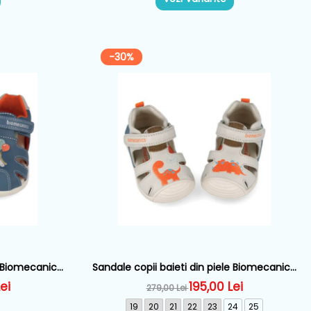
-30%
e Biomecanics,
Sandale copii baieti din piele Biomecanics,
A556
Alb - 262126-B695
ei
195,00 Lei
279,00 Lei
19
20
21
22
23
24
25