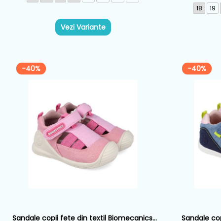
18
19
Vezi Variante
-40%
-40%
Sandale copii fete din textil Biomecanics,
Sandale copi