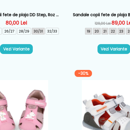
i fete de plaja DD Step, Roz -
Sandale copii fete de plaja
J109-61448
Roz - 262290-E8
80,00 Lei
89,00 L
129,00 Lei
26/27
28/29
30/31
32/33
19
20
21
22
23
2
Vezi Variante
Vezi Variante
-30%