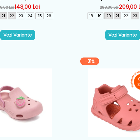
s, Albastru - 262199-C727
Albastru - 262123-
143,00 Lei
209,00 
9,00 Lei
299,00 Lei
21
22
23
24
25
26
18
19
20
21
22
23
Vezi Variante
Vezi Variante
-31%