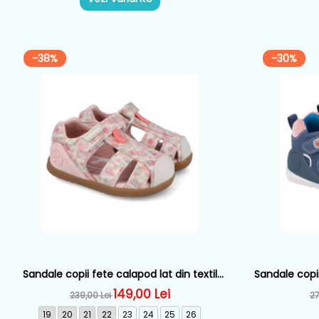
-38%
-30%
Sandale copii fete calapod lat din textil
Sandale copii
Biomecanics, Roz - 262193-A103
Alb
149,00 Lei
239,00 Lei
27
19
20
21
22
23
24
25
26