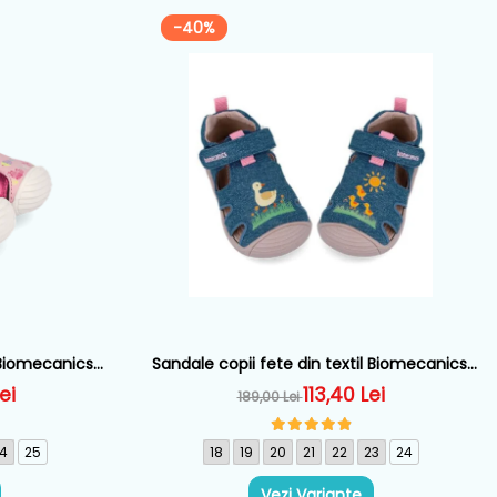
-40%
 Biomecanics,
Sandale copii fete din textil Biomecanics,
32
Albastru - 262178-A371
ei
113,40 Lei
189,00 Lei
4
25
18
19
20
21
22
23
24
Vezi Variante