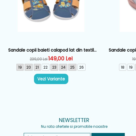
Sandale copii baieti calapod lat din textil
Sandale copii
Biomecanics, Albastru - 262198-A371
149,00 Lei
239,00 Lei
19
19
20
21
22
23
24
25
26
18
19
Vezi Variante
NEWSLETTER
Nu rata ofertele si promotiile noastre