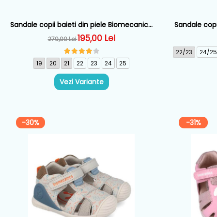
Sandale copii baieti din piele Biomecanics,
Sandale copi
Albastru - 262126-A556
195,00 Lei
279,00 Lei
22/23
24/25
19
20
21
22
23
24
25
Vezi Variante
-30%
-31%