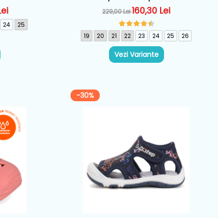
A556
Biomecanics, Roz - 262194-A032
Lei
160,30 Lei
229,00 Lei
24
25
19
20
21
22
23
24
25
26
Vezi Variante
-30%