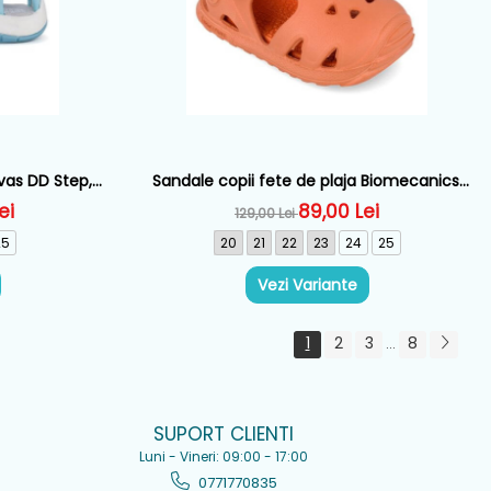
vas DD Step,
Sandale copii fete de plaja Biomecanics,
709A
Portocaliu - 262290-D885
ei
89,00 Lei
129,00 Lei
25
20
21
22
23
24
25
Vezi Variante
1
2
3
8
...
SUPORT CLIENTI
Luni - Vineri: 09:00 - 17:00
0771770835