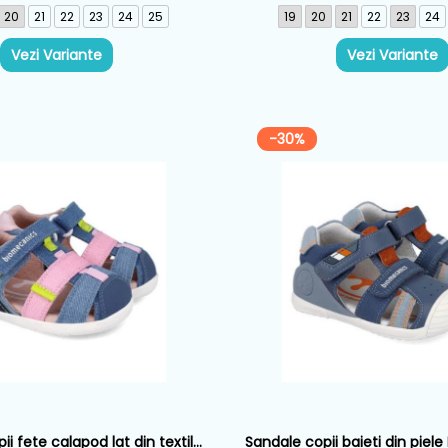
20
21
22
23
24
25
19
20
21
22
23
24
Vezi Variante
Vezi Variante
-30%
i fete calapod lat din textil
Sandale copii baieti din piel