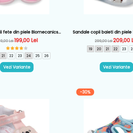
i fete din piele Biomecanics,
Sandale copii baieti din piel
Roz - 262160-A711
Alb - 262124-B05
199,00 Lei
209,00 
9,00 Lei
299,00 Lei
19
20
21
22
23
2
21
22
23
24
25
26
Vezi Variante
Vezi Variante
-30%