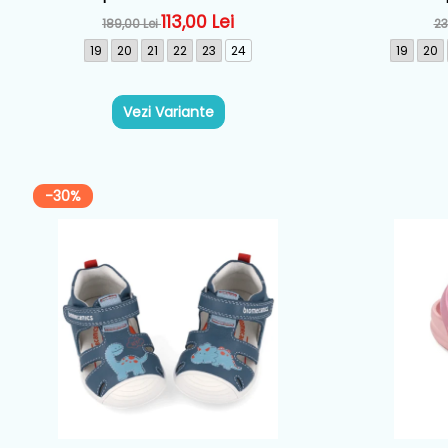
Roz - 262179-D032
Biomecanic
113,00 Lei
189,00 Lei
23
19
20
21
22
23
24
19
20
Vezi Variante
-30%