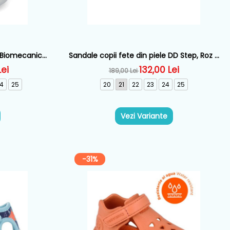
e Biomecanics,
Sandale copii fete din piele DD Step, Roz -
0
G111-61400A
Lei
132,00 Lei
189,00 Lei
4
25
20
21
22
23
24
25
Vezi Variante
-31%