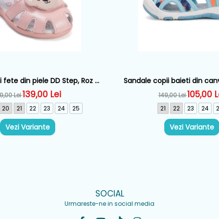
 fete din piele DD Step, Roz -
Sandale copii baieti din can
G075-61516D
Albastru - G065-61
139,00 Lei
105,00 L
9,00 Lei
149,00 Lei
20
21
22
23
24
25
21
22
23
24
Vezi Variante
Vezi Variante
SOCIAL
Urmareste-ne in social media