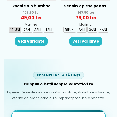
Rochie din bumbac
Set din 2 piese pentru
pentru fete Mayoral,
baieti Mayoral, Alb-
105,90 Lei
147,90 Lei
Rosu - 1930-069
Albastru - 1665-31
49,00 Lei
79,00 Lei
Marime:
Marime:
18LUNI
2ANI
3ANI
4ANI
18LUNI
2ANI
3ANI
4ANI
Vezi Variante
Vezi Variante
RECENZII DE LA PĂRINȚI
Ce spun clienții despre Pantofiori.ro
Experiențe reale despre confort, calitate, stabilitate și livrare,
oferite de clienți care au cumpărat produsele noastre.