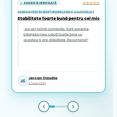
★★★★★
ACHIZIȚIE VERIFICATĂ
SANDALE PENTRU BĂIEȚI BIOMECANICS, CALAPOD LAT
Stabilitate foarte bună pentru cel mic
„Azi am primit comanda. Sunt superbe,
băiețelul meu calcă foarte bine cu
acestea și are stabilitate. Recomand!”
Jercan Claudia
JC
2 iunie 2026