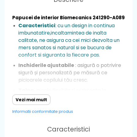
Papucei de interior Biomecanics 241290-A089
Caracteristici
: cu un design in continua
imbunatatire,incaltamintea de inalta
calitate, ne asigura ca cei mici dezvolta un
mers sanatos si natural si se bucura de
confort si siguranta la fiecare pas.
Inchiderile ajustabile
: asigură o potrivire
sigură și personalizată pe măsură ce
picioarele copilului tău cresc.
Talpa
: moale,flexibila si rezistenta la
alunecare, îi permite copilului să exploreze
Vezi mai mult
și să meargă cu încredere datorită
Informatii conformitate produs
stabilității, astfel nu exista riscul ca cei mici
sa se dezechilibreze.
Caracteristici
Fara arc plantar