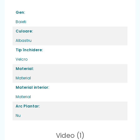
Material
: material
Gen:
Greutate
: foarte usori ,potriviti pentru
picior normal sau lat
Baieti
Culoare:
Varf
: din cauciuc, ce ofera protectie
degetelor
Albastru
Sistem de inchidere
: 1 banda velcro pentru
Tip închidere:
o fixare optima si incaltare usoara
Velcro
Brant
: detasabil din material textil
Material:
Material
Material interior:
Material
Arc Plantar:
Nu
Video
(1)