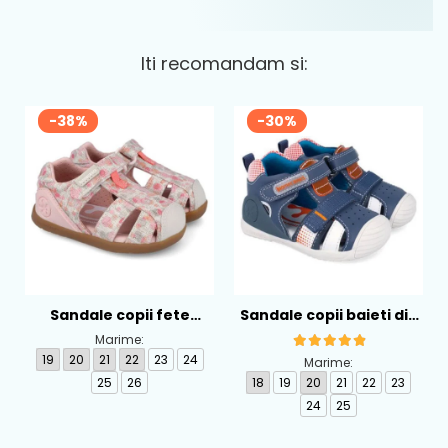
Iti recomandam si:
-38%
-30%
Sandale copii fete
Sandale copii baieti din
calapod lat din textil
piele Biomecanics,
Marime:
Biomecanics, Roz -
Albastru - 262124-A556
19
20
21
22
23
24
Marime:
262193-A103
25
26
18
19
20
21
22
23
24
25