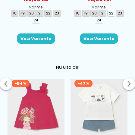
Marime:
Marime:
18
19
20
21
22
23
18
19
20
21
22
23
24
24
Vezi Variante
Vezi Variante
Nu uita de:
-54%
-47%