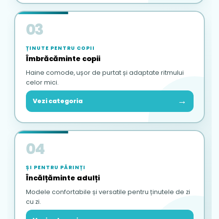
03
ȚINUTE PENTRU COPII
Îmbrăcăminte copii
Haine comode, ușor de purtat și adaptate ritmului
celor mici.
→
Vezi categoria
04
ȘI PENTRU PĂRINȚI
Încălțăminte adulți
Modele confortabile și versatile pentru ținutele de zi
cu zi.