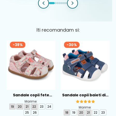
Iti recomandam si:
-38%
-30%
Sandale copii fete
Sandale copii baieti din
calapod lat din textil
piele Biomecanics,
Marime:
Biomecanics, Roz -
Albastru - 262124-A556
19
20
21
22
23
24
Marime:
262193-A103
25
26
18
19
20
21
22
23