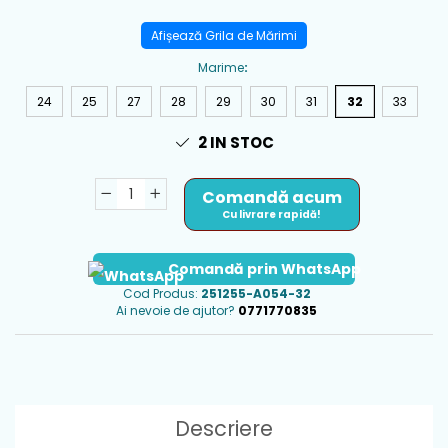
Afișează Grila de Mărimi
Marime
:
24
25
27
28
29
30
31
32
33
2
IN STOC
Comandă acum
Cu livrare rapidă!
Comandă prin WhatsApp
Cod Produs:
251255-A054-32
Ai nevoie de ajutor?
0771770835
Descriere