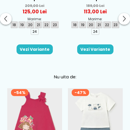
textil Biomecanics,
textil Biomecanics, Roz -
209,00 Lei
189,00 Lei
Albastru - 262186-A008
262177-A032
125,00 Lei
113,00 Lei
Marime:
Marime:
18
19
20
21
22
23
18
19
20
21
22
23
24
24
Vezi Variante
Vezi Variante
Nu uita de:
-54%
-47%