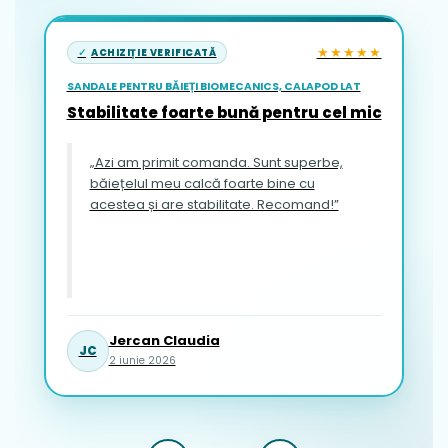
★★★★★
ACHIZIȚIE VERIFICATĂ
SANDALE PENTRU BĂIEȚI BIOMECANICS, CALAPOD LAT
Stabilitate foarte bună pentru cel mic
„Azi am primit comanda. Sunt superbe,
băiețelul meu calcă foarte bine cu
acestea și are stabilitate. Recomand!”
Jercan Claudia
JC
2 iunie 2026