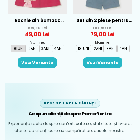
Rochie din bumbac
Set din 2 piese pentru
pentru fete Mayoral,
baieti Mayoral, Alb-
105,90 Lei
147,90 Lei
Rosu - 1930-069
Albastru - 1665-31
49,00 Lei
79,00 Lei
Marime:
Marime:
18LUNI
2ANI
3ANI
4ANI
18LUNI
2ANI
3ANI
4ANI
Vezi Variante
Vezi Variante
RECENZII DE LA PĂRINȚI
Ce spun clienții despre Pantofiori.ro
Experiențe reale despre confort, calitate, stabilitate și livrare,
oferite de clienți care au cumpărat produsele noastre.