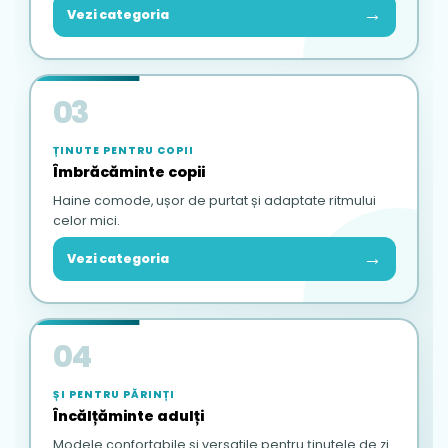
→
Vezi categoria
03
ȚINUTE PENTRU COPII
Îmbrăcăminte copii
Haine comode, ușor de purtat și adaptate ritmului
celor mici.
→
Vezi categoria
04
ȘI PENTRU PĂRINȚI
Încălțăminte adulți
Modele confortabile și versatile pentru ținutele de zi