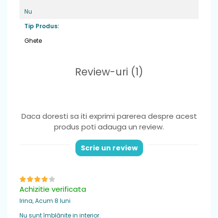
sa se dezechilibreze.
Nu
Fara arc plantar
Tip Produs:
Material
: piele naturala
Ghete
Greutate
: foarte usori ,potriviti pentru
picior normal sau lat
Review-uri
(1)
Varf
: din cauciuc, ce ofera protectie
degetelor
Sistem de inchidere
: 1 banda velcro pentru
Daca doresti sa iti exprimi parerea despre acest
o fixare optima si incaltare usoara
produs poti adauga un review.
Brant
: detasabil din piele naturala
Scrie un review
Achizitie verificata
Irina,
Acum 8 luni
Nu sunt îmblănite in interior.