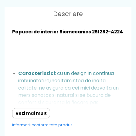
Descriere
Papucei de interior Biomecanics 251282-A224
Caracteristici
: cu un design in continua
imbunatatire,incaltamintea de inalta
calitate, ne asigura ca cei mici dezvolta un
mers sanatos si natural si se bucura de
confort si siguranta la fiecare pas.
Inchiderile ajustabile
: asigură o potrivire
Vezi mai mult
sigură și personalizată pe măsură ce
Informatii conformitate produs
picioarele copilului tău cresc.