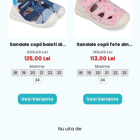
Sandale copii baieti din
Sandale copii fete din
textil Biomecanics,
textil Biomecanics, Roz -
209,00 Lei
189,00 Lei
Albastru - 262186-A008
262177-A032
125,00 Lei
113,00 Lei
Marime:
Marime:
18
19
20
21
22
23
18
19
20
21
22
23
24
24
Vezi Variante
Vezi Variante
Nu uita de: