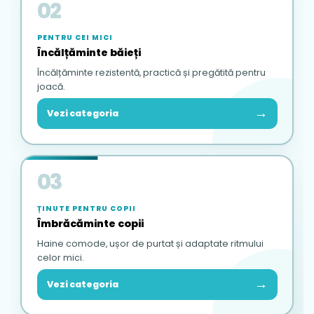
02
PENTRU CEI MICI
Încălțăminte băieți
Încălțăminte rezistentă, practică și pregătită pentru
joacă.
→
Vezi categoria
03
ȚINUTE PENTRU COPII
Îmbrăcăminte copii
Haine comode, ușor de purtat și adaptate ritmului
celor mici.
→
Vezi categoria