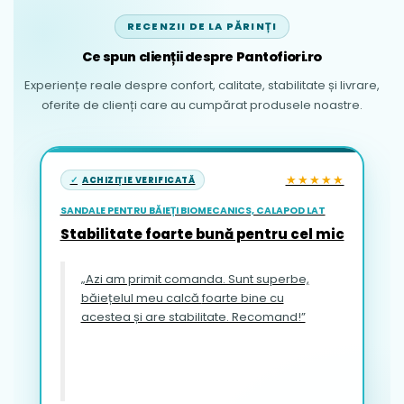
RECENZII DE LA PĂRINȚI
Ce spun clienții despre Pantofiori.ro
Experiențe reale despre confort, calitate, stabilitate și livrare,
oferite de clienți care au cumpărat produsele noastre.
★★★★★
ACHIZIȚIE VERIFICATĂ
SANDALE PENTRU BĂIEȚI BIOMECANICS, CALAPOD LAT
Stabilitate foarte bună pentru cel mic
„Azi am primit comanda. Sunt superbe,
băiețelul meu calcă foarte bine cu
acestea și are stabilitate. Recomand!”