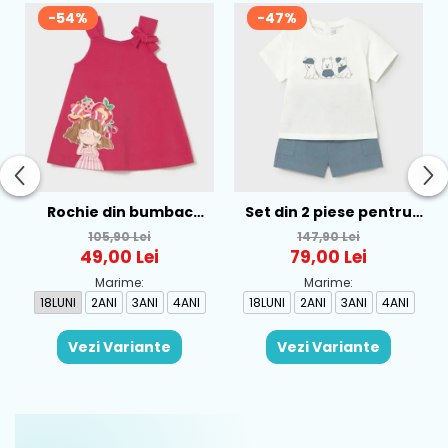
-54%
-47%
Rochie din bumbac
Set din 2 piese pentru
pentru fete Mayoral,
baieti Mayoral, Alb-
105,90 Lei
147,90 Lei
Rosu - 1930-069
Albastru - 1665-31
49,00 Lei
79,00 Lei
Marime:
Marime:
18LUNI
2ANI
3ANI
4ANI
18LUNI
2ANI
3ANI
4ANI
Vezi Variante
Vezi Variante