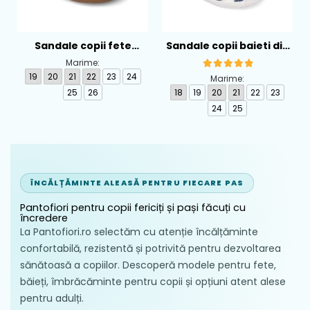
Sandale copii fete
Sandale copii baieti din
calapod lat din textil
piele Biomecanics,
Marime:
Biomecanics, Roz -
Albastru - 262124-A556
19
20
21
22
23
24
Marime:
262193-A103
25
26
18
19
20
21
22
23
24
25
ÎNCĂLȚĂMINTE ALEASĂ PENTRU FIECARE PAS
Pantofiori pentru copii fericiți și pași făcuți cu
încredere
La Pantofiori.ro selectăm cu atenție încălțăminte
confortabilă, rezistentă și potrivită pentru dezvoltarea
sănătoasă a copiilor. Descoperă modele pentru fete,
băieți, îmbrăcăminte pentru copii și opțiuni atent alese
pentru adulți.