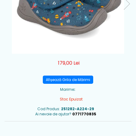
179,00 Lei
Afișează Grila de Mărimi
Marime
:
Stoc Epuizat
Cod Produs:
251282-A224-29
Ai nevoie de ajutor?
0771770835