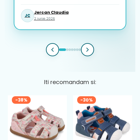
Jercan Claudia
JC
2 iunie 2026
Iti recomandam si:
-38%
-30%