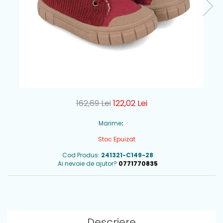
162,69 Lei
122,02 Lei
Marime
:
Stoc Epuizat
Cod Produs:
241321-C149-28
Ai nevoie de ajutor?
0771770835
Descriere