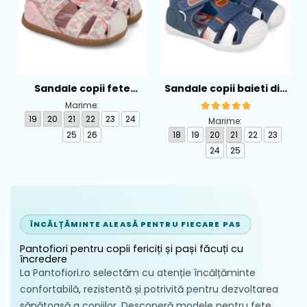
Sandale copii fete
Sandale copii baieti din
calapod lat din textil
piele Biomecanics,
Marime:
Biomecanics, Roz -
Albastru - 262124-A556
19
20
21
22
23
24
Marime:
262193-A103
25
26
18
19
20
21
22
23
24
25
ÎNCĂLȚĂMINTE ALEASĂ PENTRU FIECARE PAS
Pantofiori pentru copii fericiți și pași făcuți cu
încredere
La Pantofiori.ro selectăm cu atenție încălțăminte
confortabilă, rezistentă și potrivită pentru dezvoltarea
sănătoasă a copiilor. Descoperă modele pentru fete,