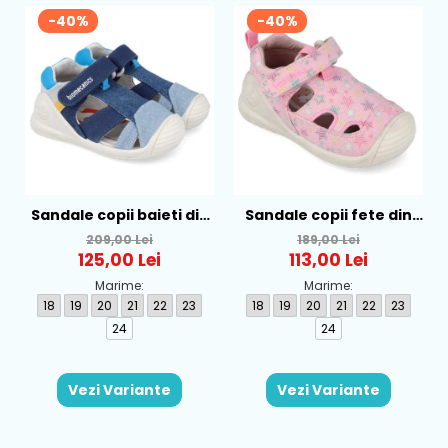
-40%
-40%
Sandale copii baieti din
Sandale copii fete din
textil Biomecanics,
textil Biomecanics, Roz -
209,00 Lei
189,00 Lei
Albastru - 262186-A008
262177-A032
125,00 Lei
113,00 Lei
Marime:
Marime:
18
19
20
21
22
23
18
19
20
21
22
23
24
24
Vezi Variante
Vezi Variante