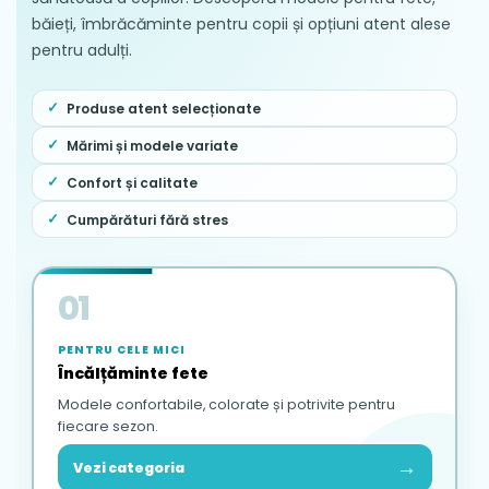
băieți, îmbrăcăminte pentru copii și opțiuni atent alese
pentru adulți.
Produse atent selecționate
Mărimi și modele variate
Confort și calitate
Cumpărături fără stres
01
PENTRU CELE MICI
Încălțăminte fete
Modele confortabile, colorate și potrivite pentru
fiecare sezon.
→
Vezi categoria