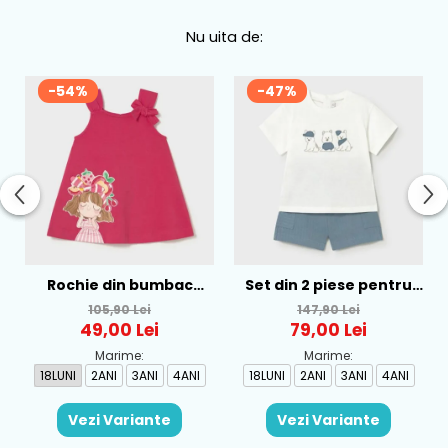
Nu uita de:
-54%
-47%
Rochie din bumbac
Set din 2 piese pentru
pentru fete Mayoral,
baieti Mayoral, Alb-
105,90 Lei
147,90 Lei
Rosu - 1930-069
Albastru - 1665-31
49,00 Lei
79,00 Lei
Marime:
Marime:
18LUNI
2ANI
3ANI
4ANI
18LUNI
2ANI
3ANI
4ANI
Vezi Variante
Vezi Variante