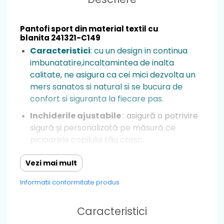
Pantofi sport din material textil cu
blanita 241321-C149
Caracteristici
: cu un design in continua
imbunatatire,incaltamintea de inalta
calitate, ne asigura ca cei mici dezvolta un
mers sanatos si natural si se bucura de
confort si siguranta la fiecare pas.
Inchiderile ajustabile
: asigură o potrivire
sigură și personalizată pe măsură ce
picioarele copilului tău cresc.
Talpa
: moale,flexibila si rezistenta la
Vezi mai mult
alunecare, îi permite copilului să exploreze
și să meargă cu încredere datorită
Informatii conformitate produs
stabilității, astfel nu exista riscul ca cei mici
sa se dezechilibreze.
Caracteristici
Fara arc plantar