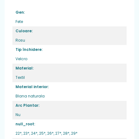
Material
: textil
Gen:
Greutate
: foarte usori ,potriviti pentru
Fete
picior normal sau lat
Culoare:
Varf
: din cauciuc, ce ofera protectie
Rosu
degetelor
Tip închidere:
Sistem de inchidere
: 1 banda velcro
Velcro
Brant
: detasabil din material textil
Material:
Textil
Material interior:
Blana naturala
Arc Plantar:
Nu
null_root:
22*,
23*,
24*,
25*,
26*,
27*,
28*,
29*