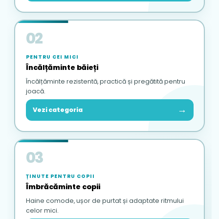
02
PENTRU CEI MICI
Încălțăminte băieți
Încălțăminte rezistentă, practică și pregătită pentru
joacă.
→
Vezi categoria
03
ȚINUTE PENTRU COPII
Îmbrăcăminte copii
Haine comode, ușor de purtat și adaptate ritmului
celor mici.