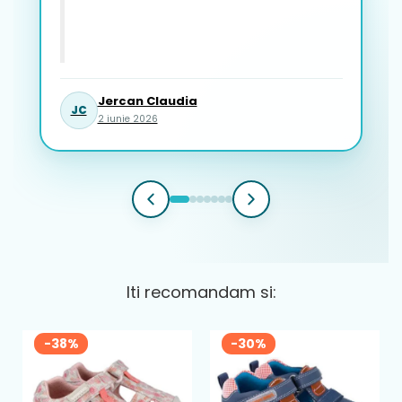
Jercan Claudia
JC
2 iunie 2026
Iti recomandam si:
-38%
-30%