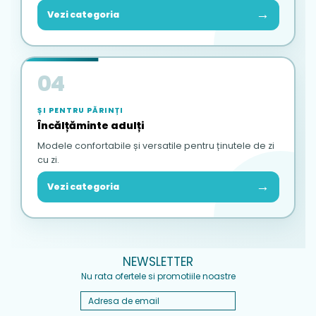
→
Vezi categoria
04
ȘI PENTRU PĂRINȚI
Încălțăminte adulți
Modele confortabile și versatile pentru ținutele de zi
cu zi.
→
Vezi categoria
NEWSLETTER
Nu rata ofertele si promotiile noastre