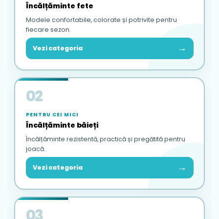
Încălțăminte fete
Modele confortabile, colorate și potrivite pentru
fiecare sezon.
→
Vezi categoria
02
PENTRU CEI MICI
Încălțăminte băieți
Încălțăminte rezistentă, practică și pregătită pentru
joacă.
→
Vezi categoria
03