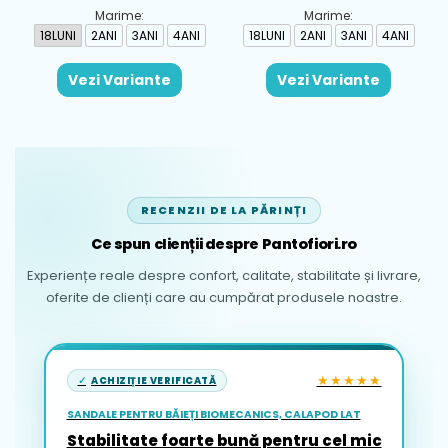
Marime:
Marime:
18LUNI
2ANI
3ANI
4ANI
18LUNI
2ANI
3ANI
4ANI
Vezi Variante
Vezi Variante
RECENZII DE LA PĂRINȚI
Ce spun clienții despre Pantofiori.ro
Experiențe reale despre confort, calitate, stabilitate și livrare,
oferite de clienți care au cumpărat produsele noastre.
★★★★★
ACHIZIȚIE VERIFICATĂ
SANDALE PENTRU BĂIEȚI BIOMECANICS, CALAPOD LAT
Stabilitate foarte bună pentru cel mic