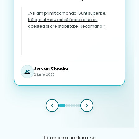
„Azi am primit comanda. Sunt superbe,
băiețelul meu calcă foarte bine cu
acestea și are stabilitate. Recomand!”
Jercan Claudia
JC
2 iunie 2026
Iti recomandam si: