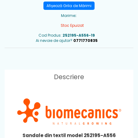
Afișează Grila de Mărimi
Marime
:
Stoc Epuizat
Cod Produs:
252195-A556-19
Ai nevoie de ajutor?
0771770835
Descriere
Sandale din textil model 252195-A556