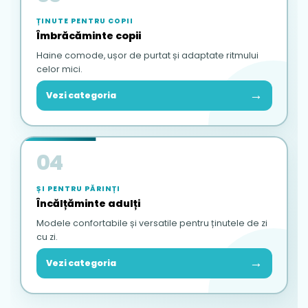
ȚINUTE PENTRU COPII
Îmbrăcăminte copii
Haine comode, ușor de purtat și adaptate ritmului
celor mici.
→
Vezi categoria
04
ȘI PENTRU PĂRINȚI
Încălțăminte adulți
Modele confortabile și versatile pentru ținutele de zi
cu zi.
→
Vezi categoria