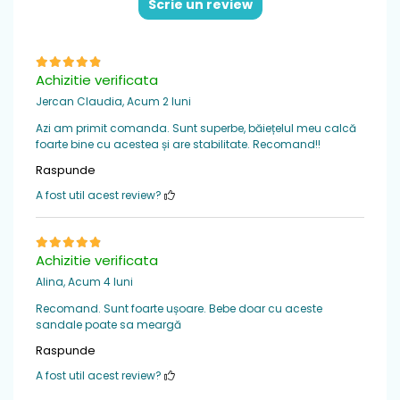
Scrie un review
Sistem de inchidere
: 1 banda velcro
Brant
: detasabil din piele naturala
Achizitie verificata
Jercan Claudia,
Acum 2 luni
Azi am primit comanda. Sunt superbe, băiețelul meu calcă
foarte bine cu acestea și are stabilitate. Recomand!!
Raspunde
A fost util acest review?
Achizitie verificata
Alina,
Acum 4 luni
Recomand. Sunt foarte ușoare. Bebe doar cu aceste
sandale poate sa meargă
Raspunde
A fost util acest review?