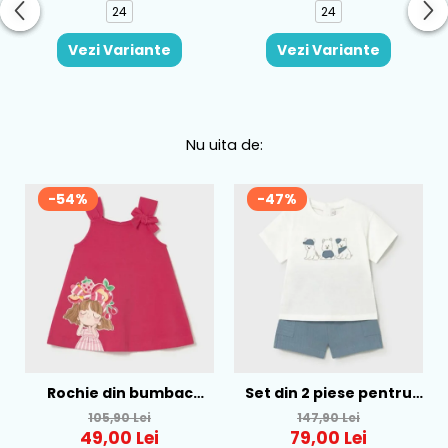
24
24
Vezi Variante
Vezi Variante
Nu uita de:
-54%
-47%
Rochie din bumbac
Set din 2 piese pentru
pentru fete Mayoral,
baieti Mayoral, Alb-
105,90 Lei
147,90 Lei
Rosu - 1930-069
Albastru - 1665-31
49,00 Lei
79,00 Lei