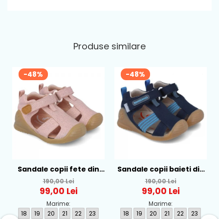
Produse similare
-48%
-48%
Sandale copii fete din
Sandale copii baieti din
textil Biomecanics, Roz -
textil Biomecanics,
190,00 Lei
190,00 Lei
252181-B032
Albastru - 252175-A089
99,00 Lei
99,00 Lei
Marime:
Marime:
18
19
20
21
22
23
18
19
20
21
22
23