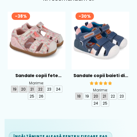
-38%
-30%
Sandale copii fete
Sandale copii baieti din
calapod lat din textil
piele Biomecanics,
Marime:
Biomecanics, Roz -
Albastru - 262124-A556
19
20
21
22
23
24
Marime:
262193-A103
25
26
18
19
20
21
22
23
24
25
ÎNCĂLȚĂMINTE ALEASĂ PENTRU FIECARE PAS