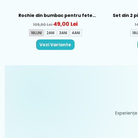
Rochie din bumbac pentru fete
Set din 2 
Mayoral, Rosu - 1930-069
Al
49,00 Lei
105,90 Lei
1
18LUNI
2ANI
3ANI
4ANI
18L
Vezi Variante
Experiențe 