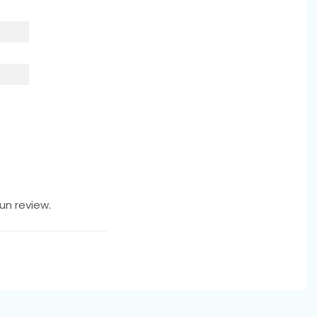
lta calitate, ne
ort si siguranta la
sură ce picioarele
un review.
loreze și să
 sa se