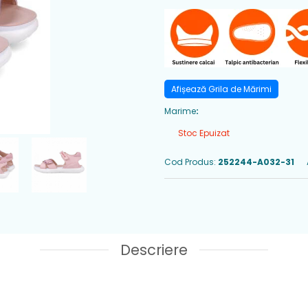
Afișează Grila de Mărimi
Marime
:
Stoc Epuizat
Cod Produs:
252244-A032-31
Descriere