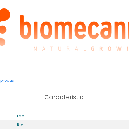
Sandale din piele model 252244-A032
e produs
Caracteristici
Fete
Roz