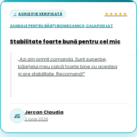
★★★★★
ACHIZIȚIE VERIFICATĂ
SANDALE PENTRU BĂIEȚI BIOMECANICS, CALAPOD LAT
ACH
★★★★
Stabilitate foarte bună pentru cel mic
PANTOFI
Frumo
„Azi am primit comanda. Sunt superbe,
băiețelul meu calcă foarte bine cu acestea
„Fo
îi vin foar
și are stabilitate. Recomand!”
Re
GM
1
Jercan Claudia
JC
2 iunie 2026