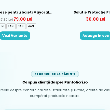
piese pentru baieti Mayoral,
Solutie Protectie P
b-Albastru - 1665-31
79,00 Lei
30,00 Lei
47,90 Lei
UNI
2ANI
3ANI
4ANI
Vezi Variante
Adauga in cos
RECENZII DE LA PĂRINȚI
Ce spun clienții despre Pantofiori.ro
reale despre confort, calitate, stabilitate și livrare, oferite de cli
cumpărat produsele noastre.