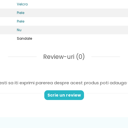
Velcro
Piele
Piele
Nu
Sandale
 cu un design in continua imbunatatire,incaltamintea de ina
Review-uri
(0)
ci dezvolta un mers sanatos si natural si se bucura de conf
stabile
: asigură o potrivire sigură și personalizată pe mă
sc.
sti sa iti exprimi parerea despre acest produs poti adauga 
xibila si rezistenta la alunecare, îi permite copilului să exp
Scrie un review
re datorită stabilității, astfel nu exista riscul ca cei mici
ar
 naturala