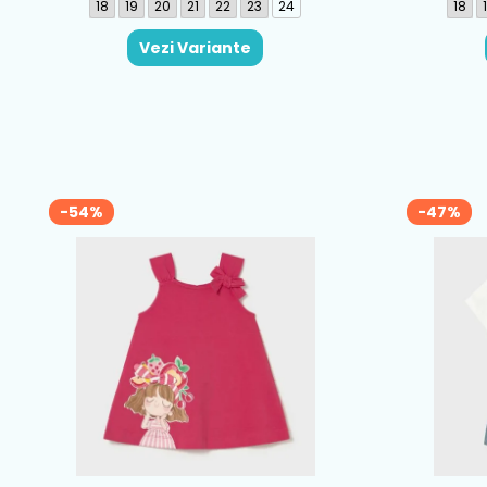
18
19
20
21
22
23
24
18
Vezi Variante
-54%
-47%