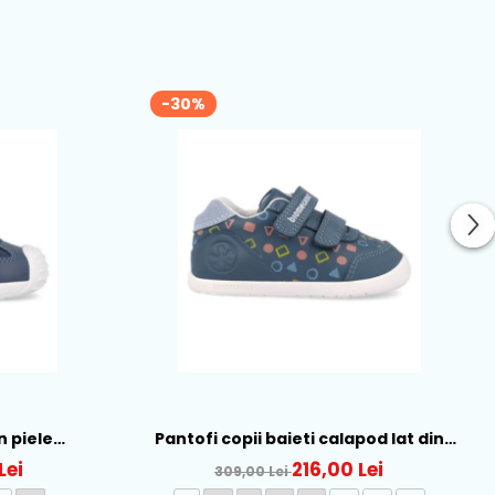
-30%
n piele
Pantofi copii baieti calapod lat din
262121-A556
piele Biomecanics, Albastru - 262166-
Lei
216,00 Lei
309,00 Lei
A556