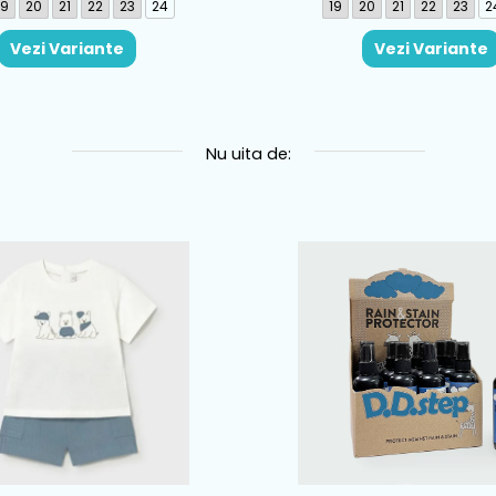
19
20
21
22
23
24
19
20
21
22
23
2
Vezi Variante
Vezi Variante
Nu uita de: