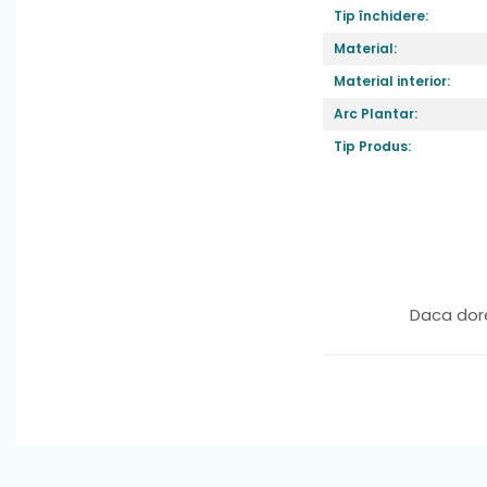
Tip închidere:
Material:
Material interior:
Arc Plantar:
Tip Produs:
Caracteristici
:
asigura ca cei mi
fiecare pas.
Inchiderile aju
copilului tău cre
Daca dore
Talpa
: moale,fle
meargă cu încrede
dezechilibreze.
Fara arc plant
Material
: piele