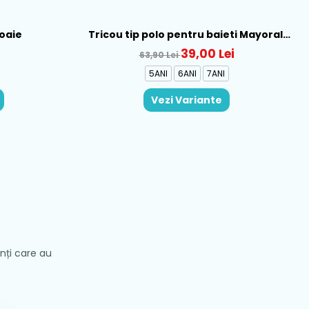
loaie
Tricou tip polo pentru baieti Mayoral,
Verde - 150-12
39,00 Lei
63,90 Lei
5ANI
6ANI
7ANI
Vezi Variante
enți care au