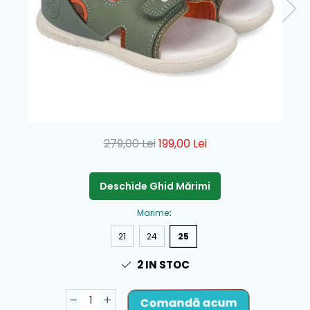
279,00 Lei
199,00 Lei
Deschide Ghid Mărimi
Marime
:
21
24
25
2
IN STOC
Comandă acum