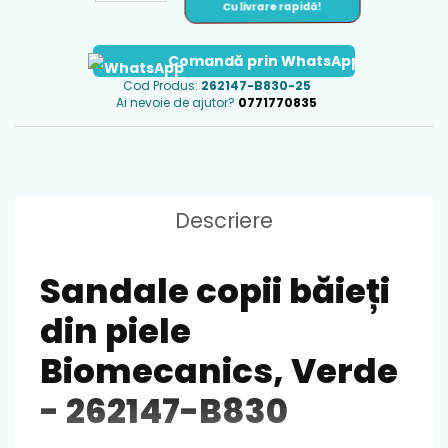
Cu livrare rapidă!
Comandă prin WhatsApp
Cod Produs:
262147-B830-25
Ai nevoie de ajutor?
0771770835
Descriere
Sandale copii băieți
din piele
Biomecanics, Verde
- 262147-B830