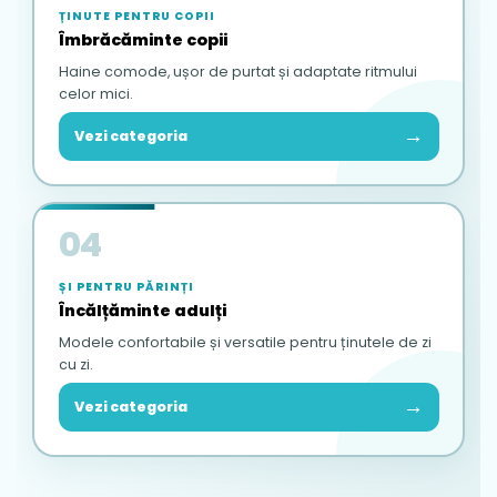
ȚINUTE PENTRU COPII
Îmbrăcăminte copii
Haine comode, ușor de purtat și adaptate ritmului
celor mici.
→
Vezi categoria
04
ȘI PENTRU PĂRINȚI
Încălțăminte adulți
Modele confortabile și versatile pentru ținutele de zi
cu zi.
→
Vezi categoria