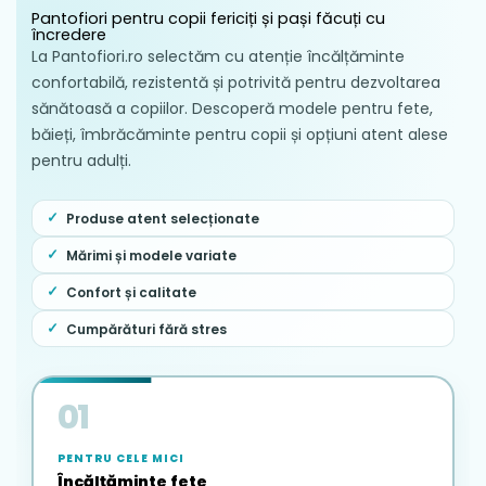
Este strict interzisă spălarea sandalelor în
Pantofiori pentru copii fericiți și pași făcuți cu
încredere
mașina de spălat rufe. Imersia completă în
La Pantofiori.ro selectăm cu atenție încălțăminte
apă distruge textura pielii naturale și
confortabilă, rezistentă și potrivită pentru dezvoltarea
afectează grav proprietățile adezivilor.
sănătoasă a copiilor. Descoperă modele pentru fete,
Uscarea se va realiza exclusiv în mod
băieți, îmbrăcăminte pentru copii și opțiuni atent alese
natural, la temperatura camerei, într-un
pentru adulți.
mediu bine aerisit și umbrit, ferit de
acțiunea directă a caloriferelor, a razelor
Produse atent selecționate
solare sau a altor surse de căldură
artificială.
Mărimi și modele variate
Se recomandă scoaterea periodică a
Confort și calitate
branțului detașabil pentru a facilita
Cumpărături fără stres
eliminarea umidității reziduale și o aerisire
completă a interiorului sandalei.
01
PENTRU CELE MICI
Încălțăminte fete