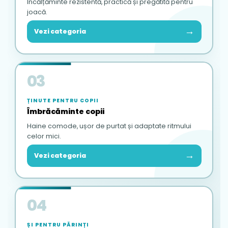
Încălțăminte rezistentă, practică și pregătită pentru
joacă.
→
Vezi categoria
03
ȚINUTE PENTRU COPII
Îmbrăcăminte copii
Haine comode, ușor de purtat și adaptate ritmului
celor mici.
→
Vezi categoria
04
ȘI PENTRU PĂRINȚI