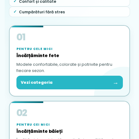
Confort și calitate
Cumpărături fără stres
01
PENTRU CELE MICI
Încălțăminte fete
Modele confortabile, colorate și potrivite pentru
fiecare sezon.
→
Vezi categoria
02
PENTRU CEI MICI
Încălțăminte băieți