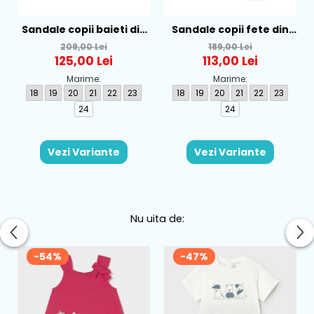
Sandale copii baieti din
Sandale copii fete din
textil Biomecanics,
textil Biomecanics, Roz -
209,00 Lei
189,00 Lei
Albastru - 262186-A008
262177-A032
125,00 Lei
113,00 Lei
Marime:
Marime:
18
19
20
21
22
23
18
19
20
21
22
23
24
24
Vezi Variante
Vezi Variante
Nu uita de:
-54%
-47%