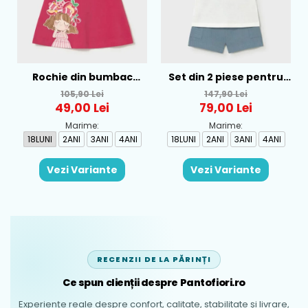
Rochie din bumbac
Set din 2 piese pentru
pentru fete Mayoral,
baieti Mayoral, Alb-
105,90 Lei
147,90 Lei
Rosu - 1930-069
Albastru - 1665-31
49,00 Lei
79,00 Lei
Marime:
Marime:
18LUNI
2ANI
3ANI
4ANI
18LUNI
2ANI
3ANI
4ANI
Vezi Variante
Vezi Variante
RECENZII DE LA PĂRINȚI
Ce spun clienții despre Pantofiori.ro
Experiențe reale despre confort, calitate, stabilitate și livrare,