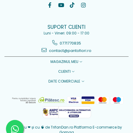
SUPORT CLIENTI
Luni - Vineri: 09:00 - 17:00
0771770835
contact@pantofiori.ro
MAGAZINUL MEU
CLIENTI
DATE COMERCIALE
Creat cu ❤ și cu 🧠 de TrifanDan.ro
Platforma E-commerce by
Gomag