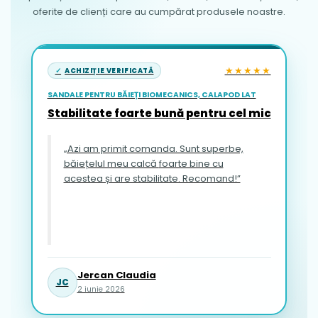
oferite de clienți care au cumpărat produsele noastre.
★★★★★
ACHIZIȚIE VERIFICATĂ
SANDALE PENTRU BĂIEȚI BIOMECANICS, CALAPOD LAT
Stabilitate foarte bună pentru cel mic
„Azi am primit comanda. Sunt superbe,
băiețelul meu calcă foarte bine cu
acestea și are stabilitate. Recomand!”
Jercan Claudia
JC
2 iunie 2026