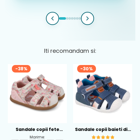
Iti recomandam si:
-38%
-30%
Sandale copii fete
Sandale copii baieti din
calapod lat din textil
piele Biomecanics,
Marime: