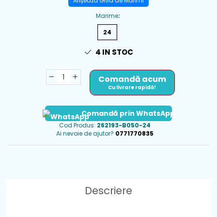
Afișează Grila de Mărimi
Marime
:
24
4
IN STOC
Comandă acum
Cu livrare rapidă!
Comandă prin WhatsApp
Cod Produs:
262193-B050-24
Ai nevoie de ajutor?
0771770835
Descriere