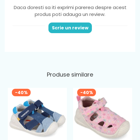
Material
: textil
Daca doresti sa iti exprimi parerea despre acest
produs poti adauga un review.
Greutate
: foarte usori ,potriviti pentru
picior normal sau lat
Scrie un review
Varf
: din cauciuc, ce ofera protectie
degetelor
Sistem de inchidere
: 1 banda velcro
Brant
: detasabil din piele naturala
Produse similare
-40%
-40%