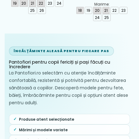
Biomecanics, Roz -
Albastru - 262124-A556
19
20
21
22
23
24
Marime:
262193-A103
25
26
18
19
20
21
22
23
24
25
ÎNCĂLȚĂMINTE ALEASĂ PENTRU FIECARE PAS
Pantofiori pentru copii fericiți și pași făcuți cu
încredere
La Pantofiori.ro selectăm cu atenție încălțăminte
confortabilă, rezistentă și potrivită pentru dezvoltarea
sănătoasă a copiilor. Descoperă modele pentru fete,
băieți, îmbrăcăminte pentru copii și opțiuni atent alese
pentru adulți.
Produse atent selecționate
Mărimi și modele variate